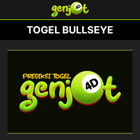
Skip
to
content
TOGEL BULLSEYE