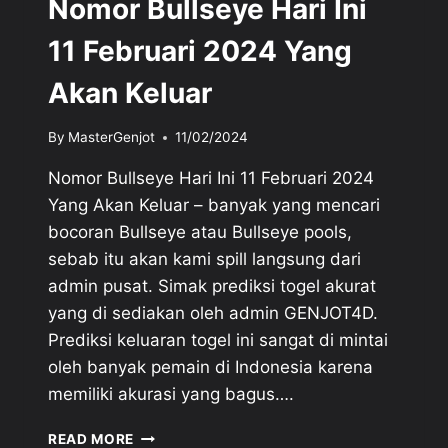
Nomor Bullseye Hari Ini
11 Februari 2024 Yang
Akan Keluar
By
MasterGenjot
11/02/2024
Nomor Bullseye Hari Ini 11 Februari 2024
Yang Akan Keluar – banyak yang mencari
bocoran Bullseye atau Bullseye pools,
sebab itu akan kami spill langsung dari
admin pusat. Simak prediksi togel akurat
yang di sediakan oleh admin GENJOT4D.
Prediksi keluaran togel ini sangat di mintai
oleh banyak pemain di Indonesia karena
memiliki akurasi yang bagus….
NOMOR
READ MORE