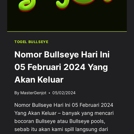
TOGEL BULLSEYE
Nomor Bullseye Hari Ini
05 Februari 2024 Yang
Akan Keluar
By
MasterGenjot
05/02/2024
Nomor Bullseye Hari Ini 05 Februari 2024
Yang Akan Keluar – banyak yang mencari
bocoran Bullseye atau Bullseye pools,
sebab itu akan kami spill langsung dari