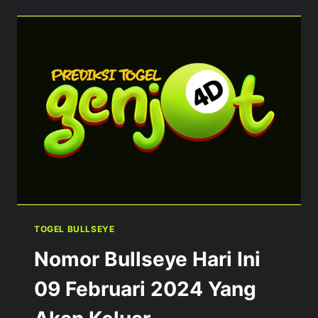
INI
10
FEBRUARI
2024
YANG
AKAN
KELUAR
TOGEL BULLSEYE
Nomor Bullseye Hari Ini
09 Februari 2024 Yang