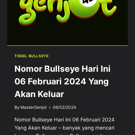
TOGEL BULLSEYE
Nomor Bullseye Hari Ini
06 Februari 2024 Yang
Akan Keluar
By
MasterGenjot
06/02/2024
Nomor Bullseye Hari Ini 06 Februari 2024
Yang Akan Keluar – banyak yang mencari