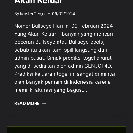
Akan Keluar
By
MasterGenjot
09/02/2024
Nomor Bullseye Hari Ini 09 Februari 2024
Yang Akan Keluar – banyak yang mencari
bocoran Bullseye atau Bullseye pools,
sebab itu akan kami spill langsung dari
admin pusat. Simak prediksi togel akurat
yang di sediakan oleh admin GENJOT4D.
Prediksi keluaran togel ini sangat di mintai
oleh banyak pemain di Indonesia karena
memiliki akurasi yang bagus….
NOMOR
READ MORE
BULLSEYE
HARI
INI
09
FEBRUARI