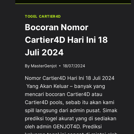
TOGEL CARTIER4D
Bocoran Nomor
Cartier4D Hari Ini 18
Juli 2024
By
MasterGenjot
18/07/2024
Nomor Cartier4D Hari Ini 18 Juli 2024
Yang Akan Keluar – banyak yang
mencari bocoran Cartier4D atau
Cartier4D pools, sebab itu akan kami
spill langsung dari admin pusat. Simak
prediksi togel akurat yang di sediakan
oleh admin GENJOT4D. Prediksi