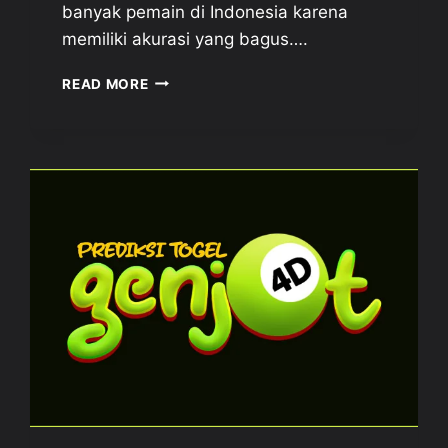
banyak pemain di Indonesia karena
memiliki akurasi yang bagus….
BOCORAN
READ MORE
NOMOR
CARTIER4D
HARI
INI
14
JULI
2024