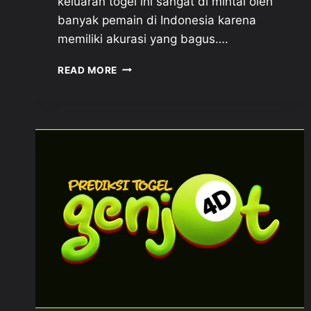
keluaran togel ini sangat di mintai oleh
banyak pemain di Indonesia karena
memiliki akurasi yang bagus….
BOCORAN
READ MORE
NOMOR
CARTIER4D
HARI
INI
18
JULI
2024