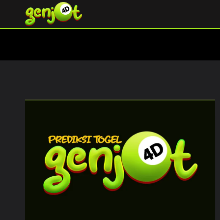
Skip
to
content