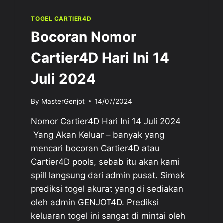
TOGEL CARTIER4D
Bocoran Nomor
Cartier4D Hari Ini 14
Juli 2024
By
MasterGenjot
14/07/2024
Nomor Cartier4D Hari Ini 14 Juli 2024
Yang Akan Keluar – banyak yang
mencari bocoran Cartier4D atau
Cartier4D pools, sebab itu akan kami
spill langsung dari admin pusat. Simak
prediksi togel akurat yang di sediakan
oleh admin GENJOT4D. Prediksi
keluaran togel ini sangat di mintai oleh