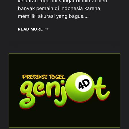
keluaran togel ini sangat di mintai oleh
banyak pemain di Indonesia karena
memiliki akurasi yang bagus….
BOCORAN
READ MORE
NOMOR
CARTIER4D
HARI
INI
17
JULI
2024