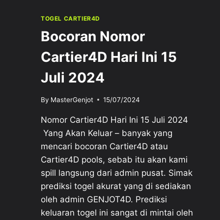
TOGEL CARTIER4D
Bocoran Nomor
Cartier4D Hari Ini 15
Juli 2024
By
MasterGenjot
15/07/2024
Nomor Cartier4D Hari Ini 15 Juli 2024
Yang Akan Keluar – banyak yang
mencari bocoran Cartier4D atau
Cartier4D pools, sebab itu akan kami
spill langsung dari admin pusat. Simak
prediksi togel akurat yang di sediakan
oleh admin GENJOT4D. Prediksi
keluaran togel ini sangat di mintai oleh