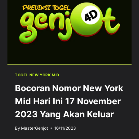
18
NOVEMBER
2023
YANG
AKAN
KELUAR
TOGEL NEW YORK MID
Bocoran Nomor New York
Mid Hari Ini 17 November
2023 Yang Akan Keluar
By
MasterGenjot
16/11/2023