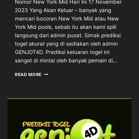
Nomor New York Mid Hari Ini 17 November
2023 Yang Akan Keluar – banyak yang
mencari bocoran New York Mid atau New
York Mid pools, sebab itu akan kami spill
langsung dari admin pusat. Simak prediksi
togel akurat yang di sediakan oleh admin
GENJOT4D. Prediksi keluaran togel ini
sangat di mintai oleh banyak pemain di…
BOCORAN
READ MORE
NOMOR
NEW
YORK
MID
HARI
INI
17
NOVEMBER
2023
YANG