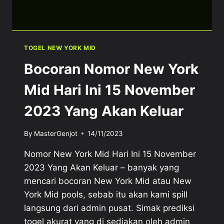
TOGEL NEW YORK MID
Bocoran Nomor New York
Mid Hari Ini 15 November
2023 Yang Akan Keluar
By
MasterGenjot
14/11/2023
Nomor New York Mid Hari Ini 15 November
2023 Yang Akan Keluar – banyak yang
mencari bocoran New York Mid atau New
York Mid pools, sebab itu akan kami spill
langsung dari admin pusat. Simak prediksi
togel akurat yang di sediakan oleh admin