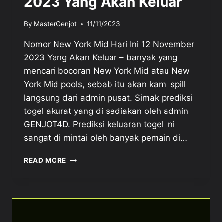
2023 Yang Akan Keluar
By
MasterGenjot
11/11/2023
Nomor New York Mid Hari Ini 12 November
2023 Yang Akan Keluar – banyak yang
mencari bocoran New York Mid atau New
York Mid pools, sebab itu akan kami spill
langsung dari admin pusat. Simak prediksi
togel akurat yang di sediakan oleh admin
GENJOT4D. Prediksi keluaran togel ini
sangat di mintai oleh banyak pemain di…
BOCORAN
READ MORE
NOMOR
NEW
YORK
MID
HARI
INI