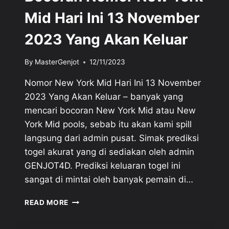
Mid Hari Ini 13 November
2023 Yang Akan Keluar
By
MasterGenjot
12/11/2023
Nomor New York Mid Hari Ini 13 November
2023 Yang Akan Keluar – banyak yang
mencari bocoran New York Mid atau New
York Mid pools, sebab itu akan kami spill
langsung dari admin pusat. Simak prediksi
togel akurat yang di sediakan oleh admin
GENJOT4D. Prediksi keluaran togel ini
sangat di mintai oleh banyak pemain di…
BOCORAN
READ MORE
NOMOR
NEW