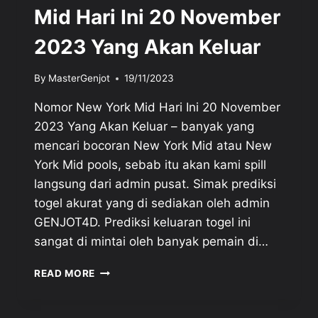
Mid Hari Ini 20 November
2023 Yang Akan Keluar
By
MasterGenjot
19/11/2023
Nomor New York Mid Hari Ini 20 November
2023 Yang Akan Keluar – banyak yang
mencari bocoran New York Mid atau New
York Mid pools, sebab itu akan kami spill
langsung dari admin pusat. Simak prediksi
togel akurat yang di sediakan oleh admin
GENJOT4D. Prediksi keluaran togel ini
sangat di mintai oleh banyak pemain di…
BOCORAN
READ MORE
NOMOR
NEW
YORK