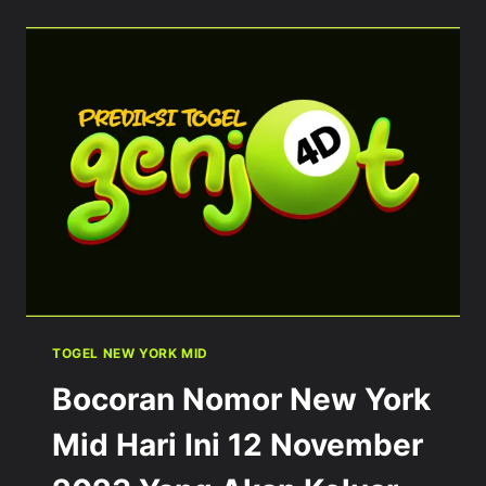
YORK
MID
HARI
INI
13
NOVEMBER
2023
YANG
AKAN
KELUAR
TOGEL NEW YORK MID
Bocoran Nomor New York
Mid Hari Ini 12 November