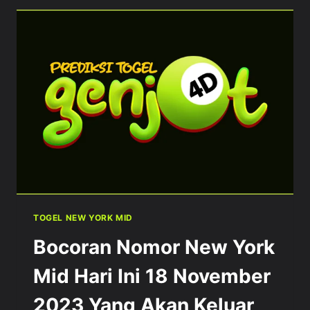
MID
HARI
INI
20
NOVEMBER
2023
YANG
AKAN
KELUAR
TOGEL NEW YORK MID
Bocoran Nomor New York
Mid Hari Ini 18 November
2023 Yang Akan Keluar