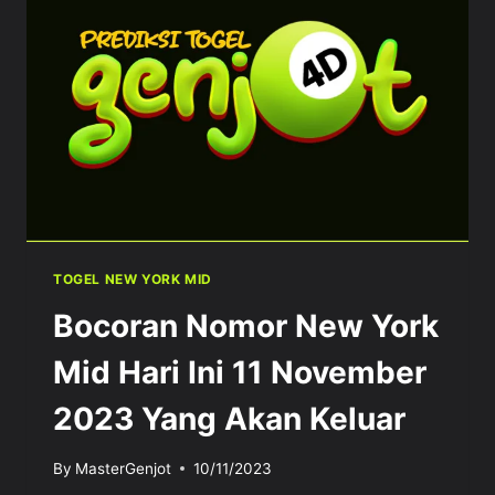
12
NOVEMBER
2023
YANG
AKAN
KELUAR
TOGEL NEW YORK MID
Bocoran Nomor New York
Mid Hari Ini 11 November
2023 Yang Akan Keluar
By
MasterGenjot
10/11/2023