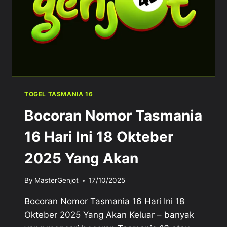
AKAN
TOGEL TASMANIA 16
Bocoran Nomor Tasmania
16 Hari Ini 18 Okteber
2025 Yang Akan
By
MasterGenjot
17/10/2025
Bocoran Nomor Tasmania 16 Hari Ini 18
Okteber 2025 Yang Akan Keluar – banyak