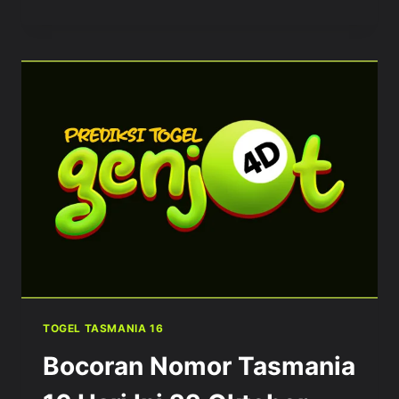
NOMOR
TASMANIA
16
HARI
INI
23
OKTEBER
2025
YANG
AKAN
TOGEL TASMANIA 16
Bocoran Nomor Tasmania