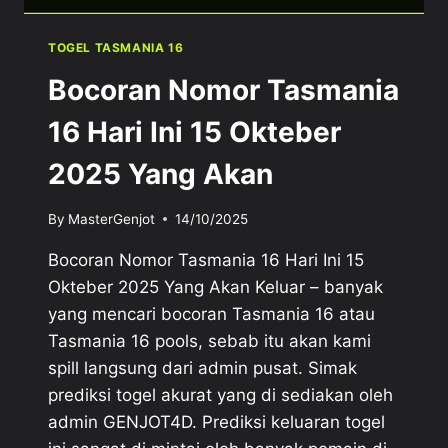
TOGEL TASMANIA 16
Bocoran Nomor Tasmania
16 Hari Ini 15 Okteber
2025 Yang Akan
By
MasterGenjot
14/10/2025
Bocoran Nomor Tasmania 16 Hari Ini 15
Okteber 2025 Yang Akan Keluar – banyak
yang mencari bocoran Tasmania 16 atau
Tasmania 16 pools, sebab itu akan kami
spill langsung dari admin pusat. Simak
prediksi togel akurat yang di sediakan oleh
admin GENJOT4D. Prediksi keluaran togel