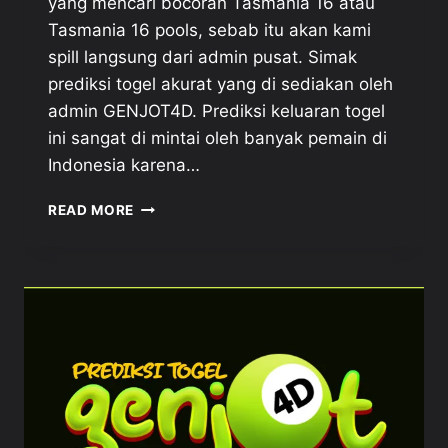
yang mencari bocoran Tasmania 16 atau
Tasmania 16 pools, sebab itu akan kami
spill langsung dari admin pusat. Simak
prediksi togel akurat yang di sediakan oleh
admin GENJOT4D. Prediksi keluaran togel
ini sangat di mintai oleh banyak pemain di
Indonesia karena…
BOCORAN
READ MORE
NOMOR
TASMANIA
16
HARI
INI
18
OKTEBER
2025
YANG
AKAN