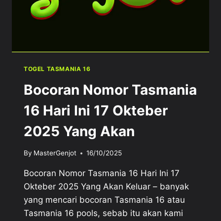
TOGEL TASMANIA 16
Bocoran Nomor Tasmania
16 Hari Ini 17 Okteber
2025 Yang Akan
By
MasterGenjot
16/10/2025
Bocoran Nomor Tasmania 16 Hari Ini 17
Okteber 2025 Yang Akan Keluar – banyak
yang mencari bocoran Tasmania 16 atau
Tasmania 16 pools, sebab itu akan kami