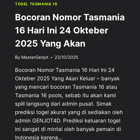
TOGEL TASMANIA 16
Bocoran Nomor Tasmania
16 Hari Ini 24 Okteber
2025 Yang Akan
By
MasterGenjot
23/10/2025
Bocoran Nomor Tasmania 16 Hari Ini 24
Okteber 2025 Yang Akan Keluar – banyak
yang mencari bocoran Tasmania 16 atau
Tasmania 16 pools, sebab itu akan kami
spill langsung dari admin pusat. Simak
prediksi togel akurat yang di sediakan oleh
admin GENJOT4D. Prediksi keluaran togel
ini sangat di mintai oleh banyak pemain di
Indonesia karena…