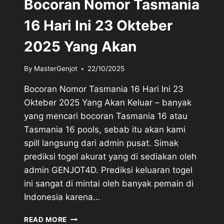
Bocoran Nomor Tasmania
16 Hari Ini 23 Okteber
2025 Yang Akan
By
MasterGenjot
22/10/2025
Bocoran Nomor Tasmania 16 Hari Ini 23
Okteber 2025 Yang Akan Keluar – banyak
yang mencari bocoran Tasmania 16 atau
Tasmania 16 pools, sebab itu akan kami
spill langsung dari admin pusat. Simak
prediksi togel akurat yang di sediakan oleh
admin GENJOT4D. Prediksi keluaran togel
ini sangat di mintai oleh banyak pemain di
Indonesia karena…
BOCORAN
READ MORE