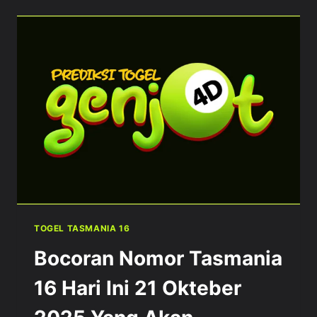
16
HARI
INI
22
OKTEBER
2025
YANG
AKAN
TOGEL TASMANIA 16
Bocoran Nomor Tasmania
16 Hari Ini 21 Okteber