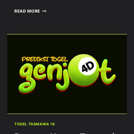
BOCORAN
READ MORE
NOMOR
TASMANIA
16
HARI
INI
24
OKTEBER
2025
YANG
AKAN
TOGEL TASMANIA 16