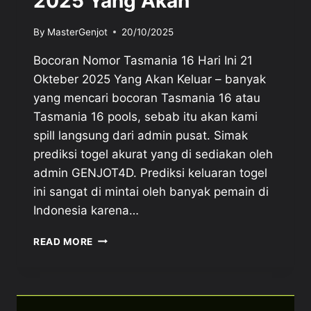
2025 Yang Akan
By
MasterGenjot
20/10/2025
Bocoran Nomor Tasmania 16 Hari Ini 21
Okteber 2025 Yang Akan Keluar – banyak
yang mencari bocoran Tasmania 16 atau
Tasmania 16 pools, sebab itu akan kami
spill langsung dari admin pusat. Simak
prediksi togel akurat yang di sediakan oleh
admin GENJOT4D. Prediksi keluaran togel
ini sangat di mintai oleh banyak pemain di
Indonesia karena…
BOCORAN
READ MORE
NOMOR
TASMANIA
16
HARI
INI