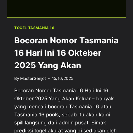
TOGEL TASMANIA 16
Bocoran Nomor Tasmania
16 Hari Ini 16 Okteber
2025 Yang Akan
By
MasterGenjot
15/10/2025
Bocoran Nomor Tasmania 16 Hari Ini 16
Okteber 2025 Yang Akan Keluar – banyak
yang mencari bocoran Tasmania 16 atau
Tasmania 16 pools, sebab itu akan kami
spill langsung dari admin pusat. Simak
prediksi togel akurat yang di sediakan oleh