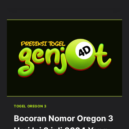
NOMOR
OREGON
3
HARI
INI
3
JULI
2024
YANG
AKAN
KELUAR
TOGEL OREGON 3
Bocoran Nomor Oregon 3