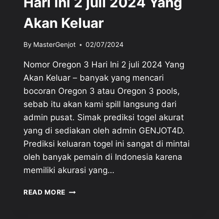
Hari Ini 2 juli 2024 Yang
Akan Keluar
By
MasterGenjot
02/07/2024
Nomor Oregon 3 Hari Ini 2 juli 2024 Yang
Akan Keluar – banyak yang mencari
bocoran Oregon 3 atau Oregon 3 pools,
sebab itu akan kami spill langsung dari
admin pusat. Simak prediksi togel akurat
yang di sediakan oleh admin GENJOT4D.
Prediksi keluaran togel ini sangat di mintai
oleh banyak pemain di Indonesia karena
memiliki akurasi yang…
BOCORAN
READ MORE
NOMOR
OREGON