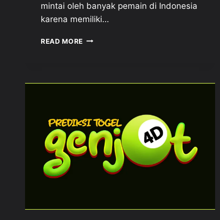
mintai oleh banyak pemain di Indonesia
karena memiliki…
NOMOR
READ MORE
CHICAGO
DAY
HARI
INI
19
DECEMBER
2025