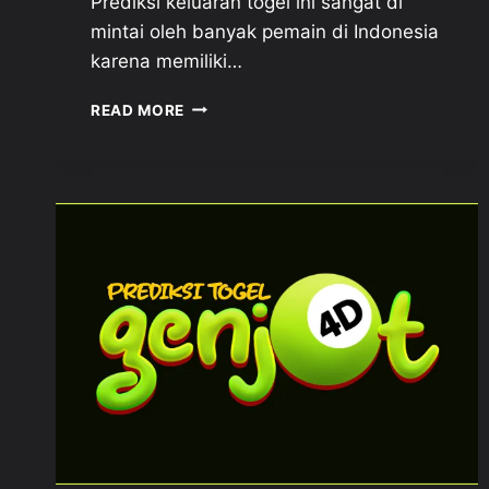
Prediksi keluaran togel ini sangat di
mintai oleh banyak pemain di Indonesia
karena memiliki…
NOMOR
READ MORE
CHICAGO
DAY
HARI
INI
22
DECEMBER
2025