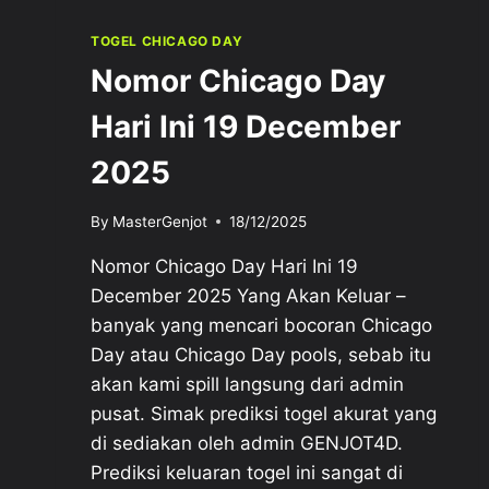
TOGEL CHICAGO DAY
Nomor Chicago Day
Hari Ini 19 December
2025
By
MasterGenjot
18/12/2025
Nomor Chicago Day Hari Ini 19
December 2025 Yang Akan Keluar –
banyak yang mencari bocoran Chicago
Day atau Chicago Day pools, sebab itu
akan kami spill langsung dari admin
pusat. Simak prediksi togel akurat yang
di sediakan oleh admin GENJOT4D.
Prediksi keluaran togel ini sangat di