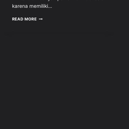
karena memiliki…
NOMOR
READ MORE
CHICAGO
DAY
HARI
INI
14
DECEMBER
2025