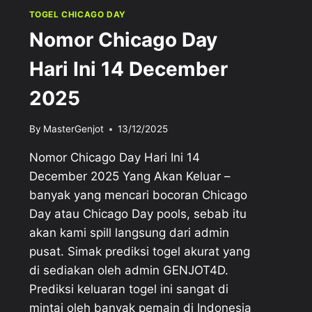
TOGEL CHICAGO DAY
Nomor Chicago Day
Hari Ini 14 December
2025
By
MasterGenjot
13/12/2025
Nomor Chicago Day Hari Ini 14
December 2025 Yang Akan Keluar –
banyak yang mencari bocoran Chicago
Day atau Chicago Day pools, sebab itu
akan kami spill langsung dari admin
pusat. Simak prediksi togel akurat yang
di sediakan oleh admin GENJOT4D.
Prediksi keluaran togel ini sangat di
mintai oleh banyak pemain di Indonesia