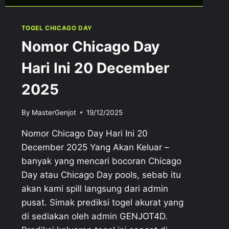
TOGEL CHICAGO DAY
Nomor Chicago Day
Hari Ini 20 December
2025
By
MasterGenjot
19/12/2025
Nomor Chicago Day Hari Ini 20
December 2025 Yang Akan Keluar –
banyak yang mencari bocoran Chicago
Day atau Chicago Day pools, sebab itu
akan kami spill langsung dari admin
pusat. Simak prediksi togel akurat yang
di sediakan oleh admin GENJOT4D.