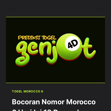
NOMOR
MOROCCO
6
HARI
INI
20
DESEMBER
2025
YANG
AKAN
KELUAR
TOGEL MOROCCO 6
Bocoran Nomor Morocco