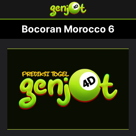
Skip
to
content
Bocoran Morocco 6