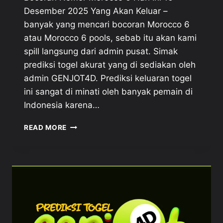
Desember 2025 Yang Akan Keluar –
banyak yang mencari bocoran Morocco 6
atau Morocco 6 pools, sebab itu akan kami
spill langsung dari admin pusat. Simak
prediksi togel akurat yang di sediakan oleh
admin GENJOT4D. Prediksi keluaran togel
ini sangat di minati oleh banyak pemain di
Indonesia karena…
BOCORAN
READ MORE
NOMOR
MOROCCO
6
HARI
INI
16
DESEMBER
2025
YANG