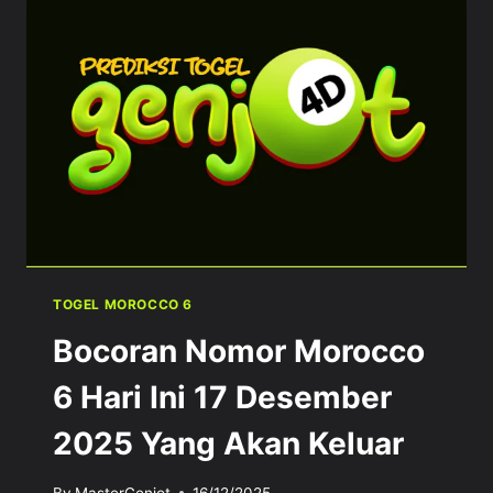
18
DESEMBER
2025
YANG
AKAN
KELUAR
TOGEL MOROCCO 6
Bocoran Nomor Morocco
6 Hari Ini 17 Desember
2025 Yang Akan Keluar
By
MasterGenjot
16/12/2025