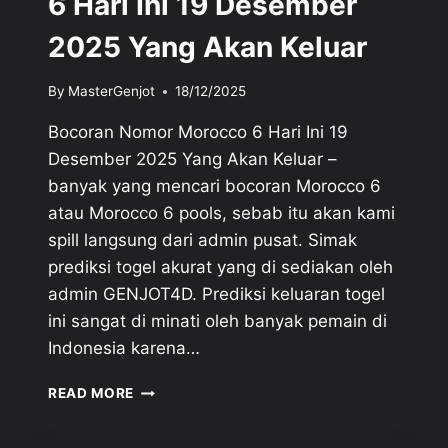
6 Hari Ini 19 Desember
2025 Yang Akan Keluar
By
MasterGenjot
18/12/2025
Bocoran Nomor Morocco 6 Hari Ini 19
Desember 2025 Yang Akan Keluar –
banyak yang mencari bocoran Morocco 6
atau Morocco 6 pools, sebab itu akan kami
spill langsung dari admin pusat. Simak
prediksi togel akurat yang di sediakan oleh
admin GENJOT4D. Prediksi keluaran togel
ini sangat di minati oleh banyak pemain di
Indonesia karena…
BOCORAN
READ MORE
NOMOR
MOROCCO