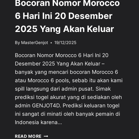
Bocoran Nomor Morocco
6 Hari Ini 20 Desember
2025 Yang Akan Keluar
By
MasterGenjot
19/12/2025
Bocoran Nomor Morocco 6 Hari Ini 20
Desember 2025 Yang Akan Keluar –
banyak yang mencari bocoran Morocco 6
atau Morocco 6 pools, sebab itu akan kami
spill langsung dari admin pusat. Simak
prediksi togel akurat yang di sediakan oleh
admin GENJOT4D. Prediksi keluaran togel
ini sangat di minati oleh banyak pemain di
Indonesia karena…
BOCORAN
READ MORE