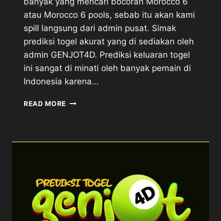
banyak yang mencari bocoran Morocco 6
atau Morocco 6 pools, sebab itu akan kami
spill langsung dari admin pusat. Simak
prediksi togel akurat yang di sediakan oleh
admin GENJOT4D. Prediksi keluaran togel
ini sangat di minati oleh banyak pemain di
Indonesia karena…
BOCORAN
READ MORE
NOMOR
MOROCCO
6
HARI
INI
15
DESEMBER
2025
YANG
AKAN
KELUAR