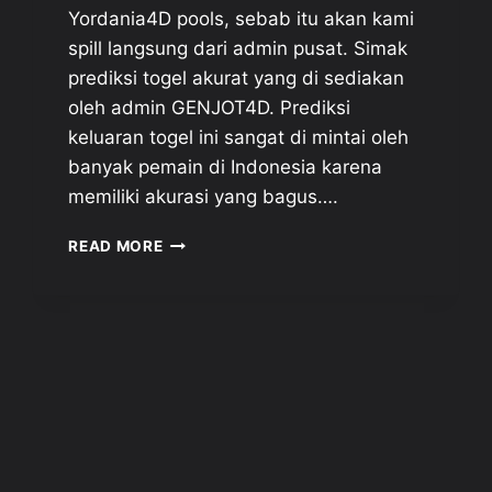
Yordania4D pools, sebab itu akan kami
spill langsung dari admin pusat. Simak
prediksi togel akurat yang di sediakan
oleh admin GENJOT4D. Prediksi
keluaran togel ini sangat di mintai oleh
banyak pemain di Indonesia karena
memiliki akurasi yang bagus….
BOCORAN
READ MORE
NOMOR
YORDANIA4D
HARI
INI
1
FEBRUARI
2024
YANG
AKAN
KELUAR