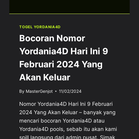
TOGEL YORDANIA4D
Bocoran Nomor
Yordania4D Hari Ini 9
Februari 2024 Yang
Akan Keluar
By
MasterGenjot
11/02/2024
Nomor Yordania4D Hari Ini 9 Februari
2024 Yang Akan Keluar – banyak yang
mencari bocoran Yordania4D atau
Yordania4D pools, sebab itu akan kami
spill langsung dari admin pusat. Simak