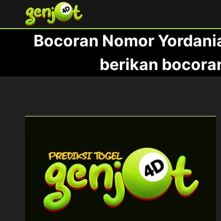
Skip
to
content
Bocoran Nomor Yordania
berikan bocora