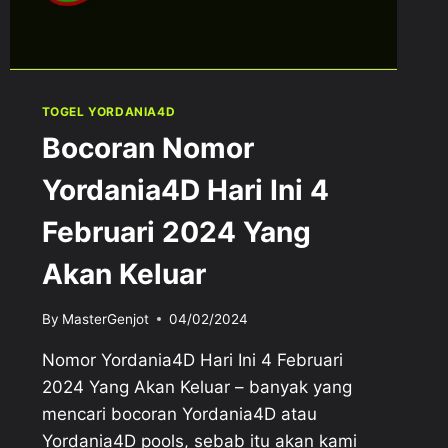
TOGEL YORDANIA4D
Bocoran Nomor
Yordania4D Hari Ini 4
Februari 2024 Yang
Akan Keluar
By
MasterGenjot
04/02/2024
Nomor Yordania4D Hari Ini 4 Februari
2024 Yang Akan Keluar – banyak yang
mencari bocoran Yordania4D atau
Yordania4D pools, sebab itu akan kami