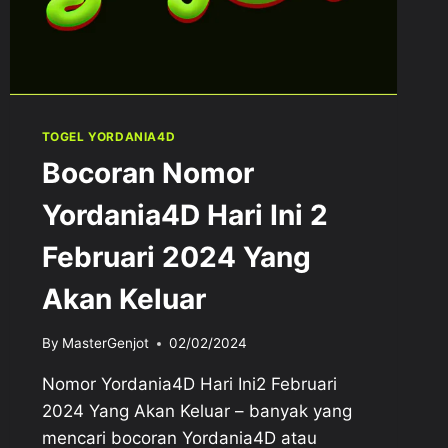
TOGEL YORDANIA4D
Bocoran Nomor
Yordania4D Hari Ini 2
Februari 2024 Yang
Akan Keluar
By
MasterGenjot
02/02/2024
Nomor Yordania4D Hari Ini2 Februari
2024 Yang Akan Keluar – banyak yang
mencari bocoran Yordania4D atau