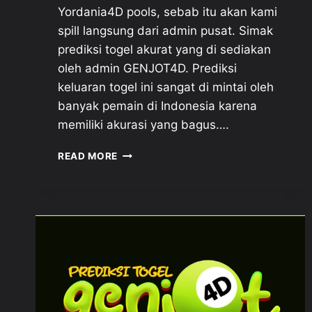
Yordania4D pools, sebab itu akan kami
spill langsung dari admin pusat. Simak
prediksi togel akurat yang di sediakan
oleh admin GENJOT4D. Prediksi
keluaran togel ini sangat di mintai oleh
banyak pemain di Indonesia karena
memiliki akurasi yang bagus….
BOCORAN
READ MORE
NOMOR
YORDANIA4D
HARI
INI
3
FEBRUARI
2024
YANG
AKAN
KELUAR