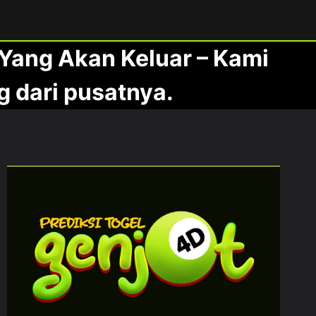
Yang Akan Keluar – Kami
 dari pusatnya.