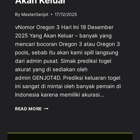
Akan Keluar
By
MasterGenjot
17/12/2025
vNomor Oregon 3 Hari Ini 18 Desember
2025 Yang Akan Keluar – banyak yang
mencari bocoran Oregon 3 atau Oregon 3
pools, sebab itu akan kami spill langsung
dari admin pusat. Simak prediksi togel
akurat yang di sediakan oleh
admin GENJOT4D. Prediksi keluaran togel
ini sangat di mintai oleh banyak pemain di
Indonesia karena memiliki akurasi…
NOMOR
READ MORE
OREGON
3
HARI
INI
18