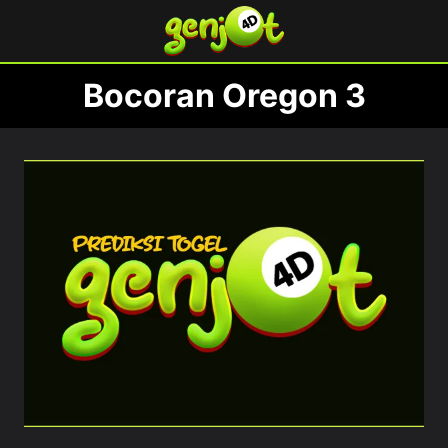
Skip
to
content
Bocoran Oregon 3