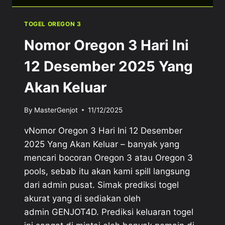
TOGEL OREGON 3
Nomor Oregon 3 Hari Ini
12 Desember 2025 Yang
Akan Keluar
By
MasterGenjot
11/12/2025
vNomor Oregon 3 Hari Ini 12 Desember
2025 Yang Akan Keluar – banyak yang
mencari bocoran Oregon 3 atau Oregon 3
pools, sebab itu akan kami spill langsung
dari admin pusat. Simak prediksi togel
akurat yang di sediakan oleh
admin GENJOT4D. Prediksi keluaran togel