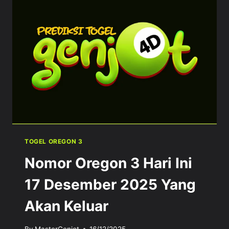
DESEMBER
2025
YANG
AKAN
KELUAR
TOGEL OREGON 3
Nomor Oregon 3 Hari Ini
17 Desember 2025 Yang
Akan Keluar
By
MasterGenjot
16/12/2025