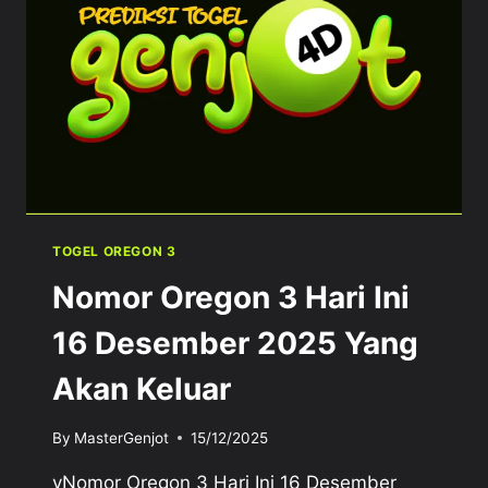
YANG
AKAN
KELUAR
TOGEL OREGON 3
Nomor Oregon 3 Hari Ini
16 Desember 2025 Yang
Akan Keluar
By
MasterGenjot
15/12/2025
vNomor Oregon 3 Hari Ini 16 Desember