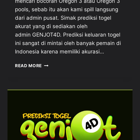
mencari bocoran Oregon 3 atau Oregon 3
pools, sebab itu akan kami spill langsung
dari admin pusat. Simak prediksi togel
akurat yang di sediakan oleh
admin GENJOT4D. Prediksi keluaran togel
ini sangat di mintai oleh banyak pemain di
Indonesia karena memiliki akurasi…
NOMOR
READ MORE
OREGON
3
HARI
INI
15
DESEMBER
2025
YANG
AKAN
KELUAR