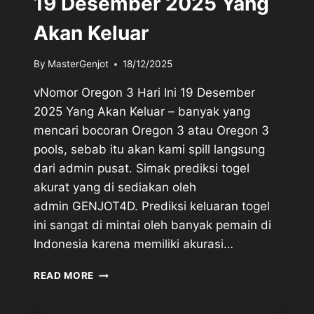
19 Desember 2025 Yang
Akan Keluar
By
MasterGenjot
18/12/2025
vNomor Oregon 3 Hari Ini 19 Desember
2025 Yang Akan Keluar – banyak yang
mencari bocoran Oregon 3 atau Oregon 3
pools, sebab itu akan kami spill langsung
dari admin pusat. Simak prediksi togel
akurat yang di sediakan oleh
admin GENJOT4D. Prediksi keluaran togel
ini sangat di mintai oleh banyak pemain di
Indonesia karena memiliki akurasi…
NOMOR
READ MORE
OREGON
3