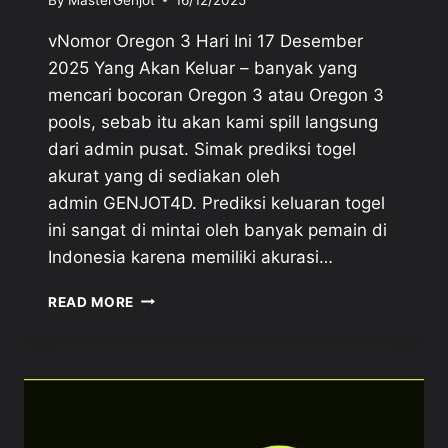
vNomor Oregon 3 Hari Ini 17 Desember
2025 Yang Akan Keluar – banyak yang
mencari bocoran Oregon 3 atau Oregon 3
pools, sebab itu akan kami spill langsung
dari admin pusat. Simak prediksi togel
akurat yang di sediakan oleh
admin GENJOT4D. Prediksi keluaran togel
ini sangat di mintai oleh banyak pemain di
Indonesia karena memiliki akurasi…
NOMOR
READ MORE
OREGON
3
HARI
INI
17
DESEMBER
2025