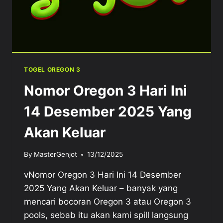
TOGEL OREGON 3
Nomor Oregon 3 Hari Ini
14 Desember 2025 Yang
Akan Keluar
By
MasterGenjot
13/12/2025
vNomor Oregon 3 Hari Ini 14 Desember
2025 Yang Akan Keluar – banyak yang
mencari bocoran Oregon 3 atau Oregon 3
pools, sebab itu akan kami spill langsung