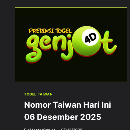
09
DESEMBER
2025
TOGEL TAIWAN
Nomor Taiwan Hari Ini
06 Desember 2025