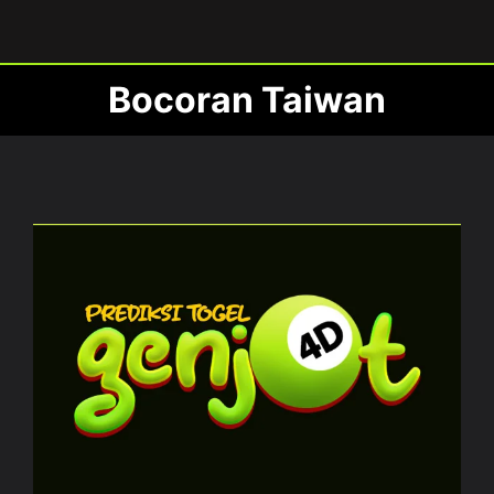
Bocoran Taiwan