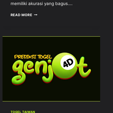
memiliki akurasi yang bagus….
NOMOR
READ MORE
TAIWAN
HARI
INI
13
DESEMBER
2025
TOGEL TAIWAN