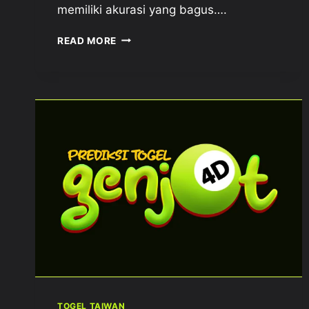
memiliki akurasi yang bagus….
NOMOR
READ MORE
TAIWAN
HARI
INI
15
DESEMBER
2025
TOGEL TAIWAN