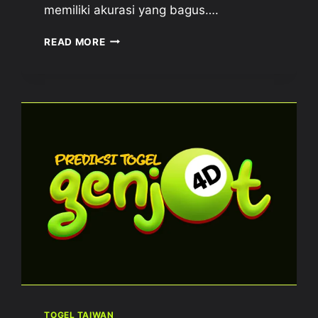
memiliki akurasi yang bagus….
NOMOR
READ MORE
TAIWAN
HARI
INI
14
DESEMBER
2025
TOGEL TAIWAN