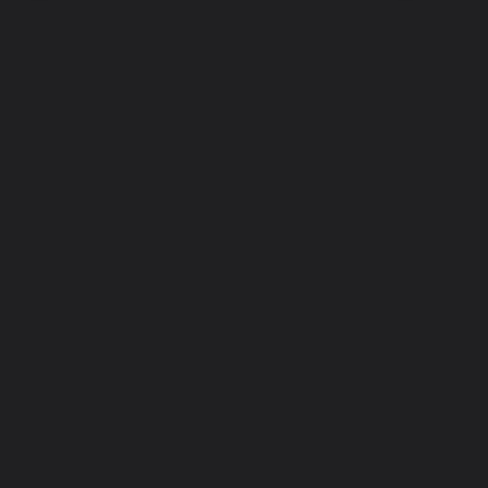
07
DESEMBER
2025