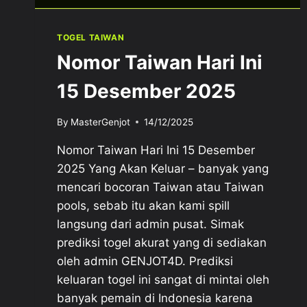
TOGEL TAIWAN
Nomor Taiwan Hari Ini
15 Desember 2025
By
MasterGenjot
14/12/2025
Nomor Taiwan Hari Ini 15 Desember
2025 Yang Akan Keluar – banyak yang
mencari bocoran Taiwan atau Taiwan
pools, sebab itu akan kami spill
langsung dari admin pusat. Simak
prediksi togel akurat yang di sediakan
oleh admin GENJOT4D. Prediksi
keluaran togel ini sangat di mintai oleh
banyak pemain di Indonesia karena