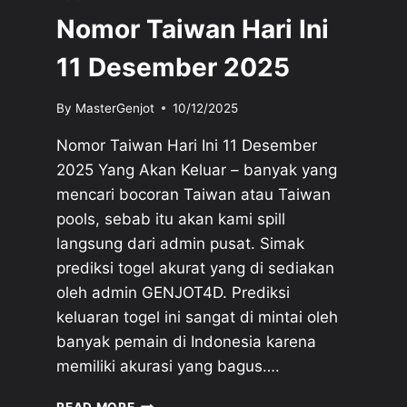
Nomor Taiwan Hari Ini
11 Desember 2025
By
MasterGenjot
10/12/2025
Nomor Taiwan Hari Ini 11 Desember
2025 Yang Akan Keluar – banyak yang
mencari bocoran Taiwan atau Taiwan
pools, sebab itu akan kami spill
langsung dari admin pusat. Simak
prediksi togel akurat yang di sediakan
oleh admin GENJOT4D. Prediksi
keluaran togel ini sangat di mintai oleh
banyak pemain di Indonesia karena
memiliki akurasi yang bagus….
NOMOR
READ MORE