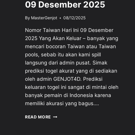
09 Desember 2025
By
MasterGenjot
08/12/2025
Nomor Taiwan Hari Ini 09 Desember
2025 Yang Akan Keluar – banyak yang
mencari bocoran Taiwan atau Taiwan
pools, sebab itu akan kami spill
langsung dari admin pusat. Simak
prediksi togel akurat yang di sediakan
oleh admin GENJOT4D. Prediksi
keluaran togel ini sangat di mintai oleh
banyak pemain di Indonesia karena
memiliki akurasi yang bagus….
NOMOR
READ MORE
TAIWAN
HARI
INI