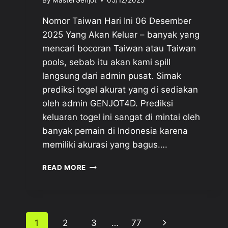
By
MasterGenjot
05/12/2025
Nomor Taiwan Hari Ini 06 Desember
2025 Yang Akan Keluar – banyak yang
mencari bocoran Taiwan atau Taiwan
pools, sebab itu akan kami spill
langsung dari admin pusat. Simak
prediksi togel akurat yang di sediakan
oleh admin GENJOT4D. Prediksi
keluaran togel ini sangat di mintai oleh
banyak pemain di Indonesia karena
memiliki akurasi yang bagus….
NOMOR
READ MORE
TAIWAN
HARI
INI
06
Page
DESEMBER
Next
1
2
3
…
77