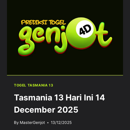
DECEMBER
2025
TOGEL TASMANIA 13
Tasmania 13 Hari Ini 14
December 2025
By
MasterGenjot
13/12/2025