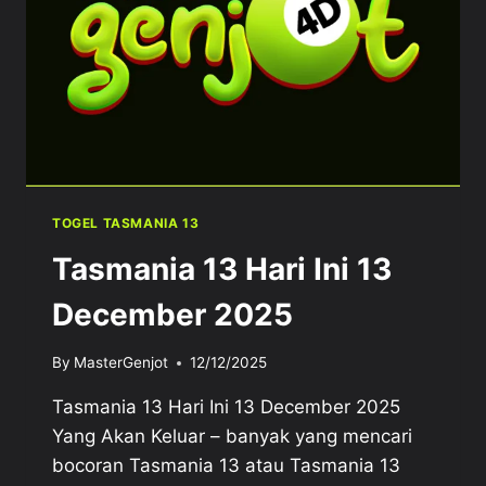
TOGEL TASMANIA 13
Tasmania 13 Hari Ini 13
December 2025
By
MasterGenjot
12/12/2025
Tasmania 13 Hari Ini 13 December 2025
Yang Akan Keluar – banyak yang mencari
bocoran Tasmania 13 atau Tasmania 13