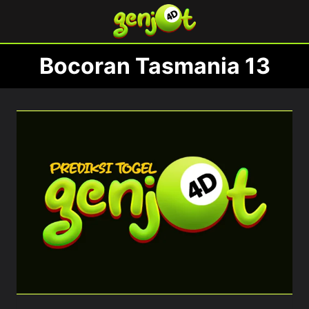
Skip
to
content
Bocoran Tasmania 13