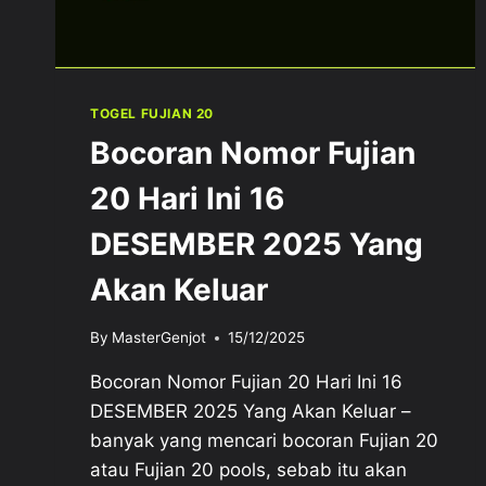
TOGEL FUJIAN 20
Bocoran Nomor Fujian
20 Hari Ini 16
DESEMBER 2025 Yang
Akan Keluar
By
MasterGenjot
15/12/2025
Bocoran Nomor Fujian 20 Hari Ini 16
DESEMBER 2025 Yang Akan Keluar –
banyak yang mencari bocoran Fujian 20
atau Fujian 20 pools, sebab itu akan