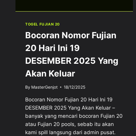
TOGEL FUJIAN 20
Bocoran Nomor Fujian
20 Hari Ini 19
DESEMBER 2025 Yang
Akan Keluar
By
MasterGenjot
18/12/2025
Bocoran Nomor Fujian 20 Hari Ini 19
DESEMBER 2025 Yang Akan Keluar –
banyak yang mencari bocoran Fujian 20
atau Fujian 20 pools, sebab itu akan
kami spill langsung dari admin pusat.