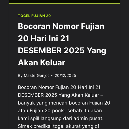
TOGEL FUJIAN 20
Bocoran Nomor Fujian
20 Hari Ini 21
DESEMBER 2025 Yang
Akan Keluar
By
MasterGenjot
20/12/2025
Bocoran Nomor Fujian 20 Hari Ini 21
DESEMBER 2025 Yang Akan Keluar –
banyak yang mencari bocoran Fujian 20
atau Fujian 20 pools, sebab itu akan
kami spill langsung dari admin pusat.
Simak prediksi togel akurat yang di