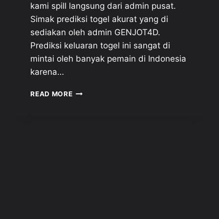
kami spill langsung dari admin pusat.
Simak prediksi togel akurat yang di
sediakan oleh admin GENJOT4D.
Prediksi keluaran togel ini sangat di
mintai oleh banyak pemain di Indonesia
karena…
BOCORAN
READ MORE
NOMOR
FUJIAN
20
HARI
INI
15
DESEMBER
2025
YANG
AKAN
KELUAR