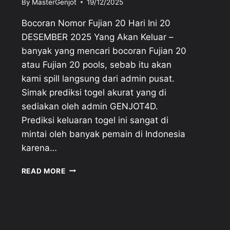
By
MasterGenjot
19/12/2025
Bocoran Nomor Fujian 20 Hari Ini 20
DESEMBER 2025 Yang Akan Keluar –
banyak yang mencari bocoran Fujian 20
atau Fujian 20 pools, sebab itu akan
kami spill langsung dari admin pusat.
Simak prediksi togel akurat yang di
sediakan oleh admin GENJOT4D.
Prediksi keluaran togel ini sangat di
mintai oleh banyak pemain di Indonesia
karena…
BOCORAN
READ MORE
NOMOR
FUJIAN
20
HARI
INI