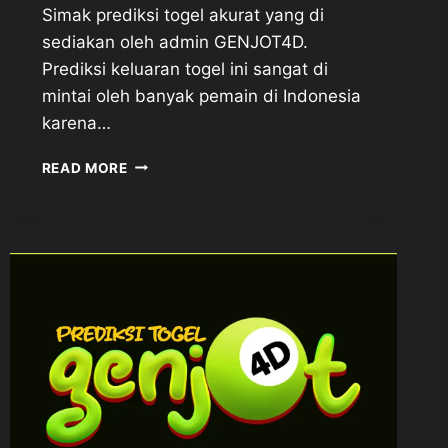
Simak prediksi togel akurat yang di
sediakan oleh admin GENJOT4D.
Prediksi keluaran togel ini sangat di
mintai oleh banyak pemain di Indonesia
karena…
BOCORAN
READ MORE
NOMOR
FUJIAN
20
HARI
INI
17
DESEMBER
2025
YANG
AKAN
KELUAR