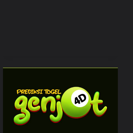
20
DESEMBER
2025
YANG
AKAN
KELUAR