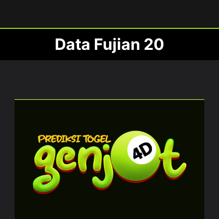
Data Fujian 20