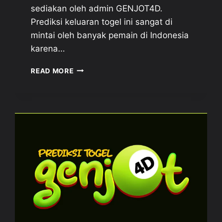
sediakan oleh admin GENJOT4D.
Prediksi keluaran togel ini sangat di
mintai oleh banyak pemain di Indonesia
karena…
BOCORAN
READ MORE
NOMOR
FUJIAN
20
HARI
INI
21
DESEMBER
2025
YANG
AKAN
KELUAR