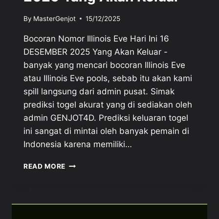
By
MasterGenjot
15/12/2025
Bocoran Nomor Illinois Eve Hari Ini 16
DESEMBER 2025 Yang Akan Keluar -
banyak yang mencari bocoran Illinois Eve
atau Illinois Eve pools, sebab itu akan kami
spill langsung dari admin pusat. Simak
prediksi togel akurat yang di sediakan oleh
admin GENJOT4D. Prediksi keluaran togel
ini sangat di mintai oleh banyak pemain di
Indonesia karena memiliki…
BOCORAN
READ MORE
NOMOR
ILLINOIS
EVE
HARI
INI