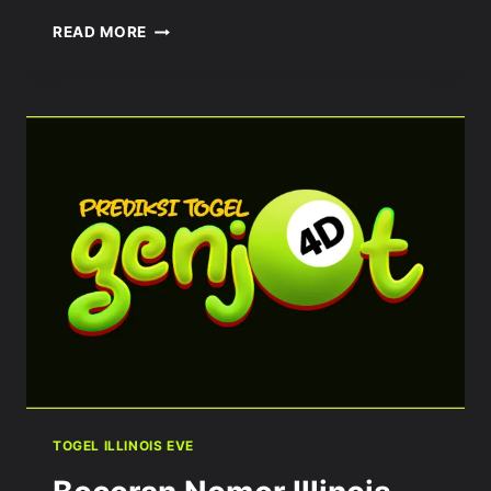
BOCORAN
READ MORE
NOMOR
ILLINOIS
EVE
HARI
INI
20
DESEMBER
2025
YANG
AKAN
KELUAR
TOGEL ILLINOIS EVE