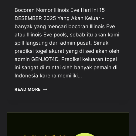
Bocoran Nomor Illinois Eve Hari Ini 15
DESEMBER 2025 Yang Akan Keluar -
banyak yang mencari bocoran Illinois Eve
atau Illinois Eve pools, sebab itu akan kami
spill langsung dari admin pusat. Simak
prediksi togel akurat yang di sediakan oleh
admin GENJOT4D. Prediksi keluaran togel
ini sangat di mintai oleh banyak pemain di
Indonesia karena memiliki…
BOCORAN
READ MORE
NOMOR
ILLINOIS
EVE
HARI
INI
15
DESEMBER