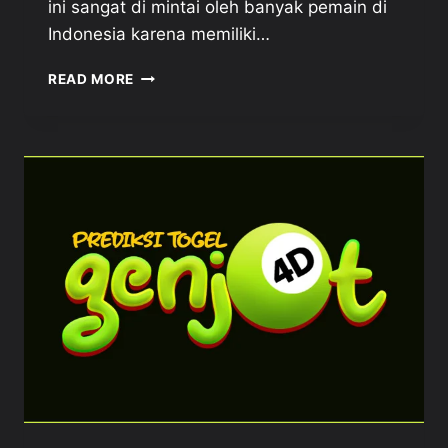
ini sangat di mintai oleh banyak pemain di
Indonesia karena memiliki…
BOCORAN
READ MORE
NOMOR
ILLINOIS
EVE
HARI
INI
22
DESEMBER
2025
YANG
AKAN
KELUAR