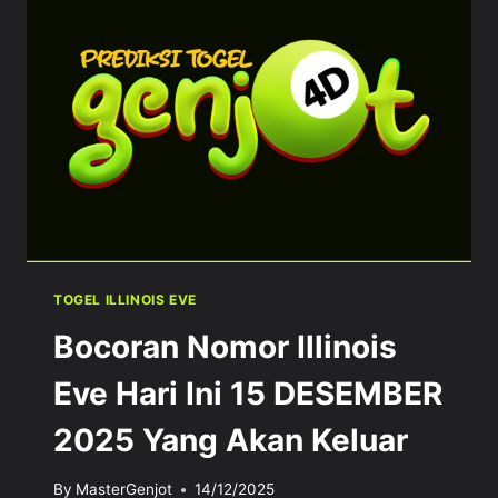
16
DESEMBER
2025
YANG
AKAN
KELUAR
TOGEL ILLINOIS EVE
Bocoran Nomor Illinois
Eve Hari Ini 15 DESEMBER
2025 Yang Akan Keluar
By
MasterGenjot
14/12/2025