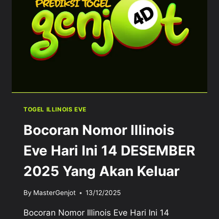
2025
YANG
AKAN
KELUAR
TOGEL ILLINOIS EVE
Bocoran Nomor Illinois
Eve Hari Ini 14 DESEMBER
2025 Yang Akan Keluar
By
MasterGenjot
13/12/2025
Bocoran Nomor Illinois Eve Hari Ini 14