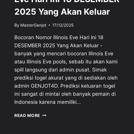
2025 Yang Akan Keluar
By
MasterGenjot
17/12/2025
Bocoran Nomor Illinois Eve Hari Ini 18
DESEMBER 2025 Yang Akan Keluar -
banyak yang mencari bocoran Illinois Eve
atau Illinois Eve pools, sebab itu akan kami
spill langsung dari admin pusat. Simak
prediksi togel akurat yang di sediakan oleh
admin GENJOT4D. Prediksi keluaran togel
ini sangat di mintai oleh banyak pemain di
Indonesia karena memiliki…
BOCORAN
READ MORE
NOMOR
ILLINOIS
EVE