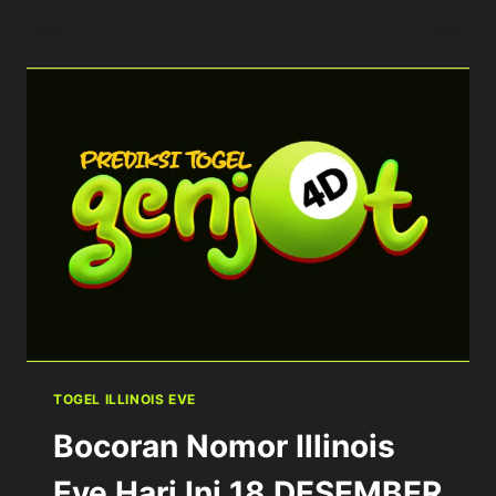
ILLINOIS
EVE
HARI
INI
19
DESEMBER
2025
YANG
AKAN
KELUAR
TOGEL ILLINOIS EVE
Bocoran Nomor Illinois
Eve Hari Ini 18 DESEMBER