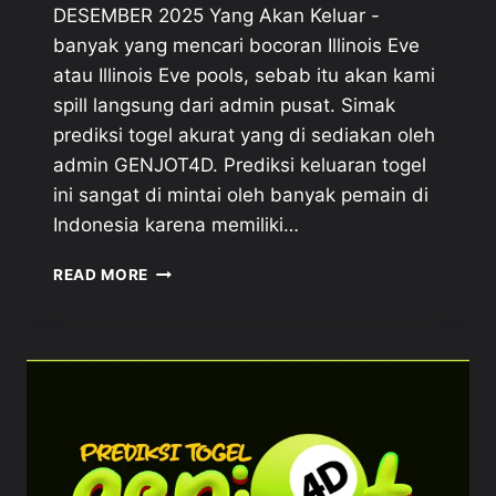
DESEMBER 2025 Yang Akan Keluar -
banyak yang mencari bocoran Illinois Eve
atau Illinois Eve pools, sebab itu akan kami
spill langsung dari admin pusat. Simak
prediksi togel akurat yang di sediakan oleh
admin GENJOT4D. Prediksi keluaran togel
ini sangat di mintai oleh banyak pemain di
Indonesia karena memiliki…
BOCORAN
READ MORE
NOMOR
ILLINOIS
EVE
HARI
INI
14
DESEMBER
2025
YANG