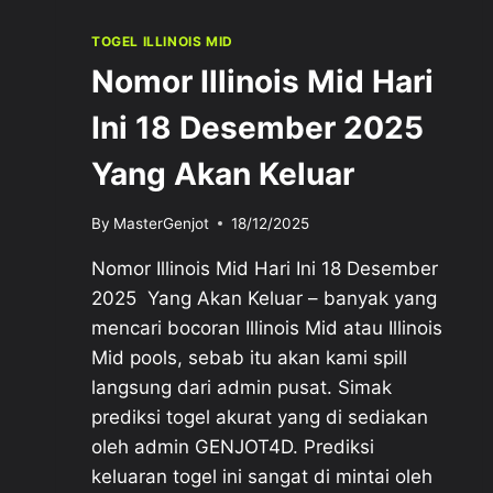
TOGEL ILLINOIS MID
Nomor Illinois Mid Hari
Ini 18 Desember 2025
Yang Akan Keluar
By
MasterGenjot
18/12/2025
Nomor Illinois Mid Hari Ini 18 Desember
2025 Yang Akan Keluar – banyak yang
mencari bocoran Illinois Mid atau Illinois
Mid pools, sebab itu akan kami spill
langsung dari admin pusat. Simak
prediksi togel akurat yang di sediakan
oleh admin GENJOT4D. Prediksi
keluaran togel ini sangat di mintai oleh