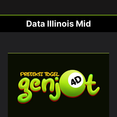
Data Illinois Mid