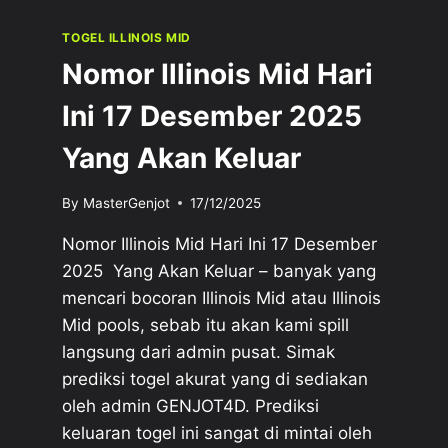
TOGEL ILLINOIS MID
Nomor Illinois Mid Hari
Ini 17 Desember 2025
Yang Akan Keluar
By
MasterGenjot
17/12/2025
Nomor Illinois Mid Hari Ini 17 Desember
2025 Yang Akan Keluar – banyak yang
mencari bocoran Illinois Mid atau Illinois
Mid pools, sebab itu akan kami spill
langsung dari admin pusat. Simak
prediksi togel akurat yang di sediakan
oleh admin GENJOT4D. Prediksi
keluaran togel ini sangat di mintai oleh