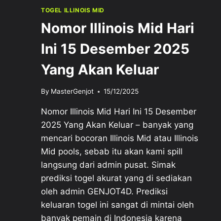
TOGEL ILLINOIS MID
Nomor Illinois Mid Hari
Ini 15 Desember 2025
Yang Akan Keluar
By
MasterGenjot
15/12/2025
Nomor Illinois Mid Hari Ini 15 Desember
2025 Yang Akan Keluar – banyak yang
mencari bocoran Illinois Mid atau Illinois
Mid pools, sebab itu akan kami spill
langsung dari admin pusat. Simak
prediksi togel akurat yang di sediakan
oleh admin GENJOT4D. Prediksi
keluaran togel ini sangat di mintai oleh
banyak pemain di Indonesia karena