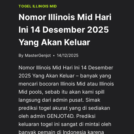
TOGEL ILLINOIS MID
Nomor Illinois Mid Hari
Ini 14 Desember 2025
Yang Akan Keluar
By
MasterGenjot
14/12/2025
Nomor Illinois Mid Hari Ini 14 Desember
2025 Yang Akan Keluar – banyak yang
mencari bocoran Illinois Mid atau Illinois
Mid pools, sebab itu akan kami spill
langsung dari admin pusat. Simak
prediksi togel akurat yang di sediakan
oleh admin GENJOT4D. Prediksi
keluaran togel ini sangat di mintai oleh
banyak pemain di Indonesia karena