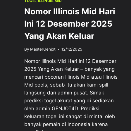
TOGEL ILLINOIS MID
Nomor Illinois Mid Hari
Ini 12 Desember 2025
Yang Akan Keluar
By
MasterGenjot
12/12/2025
Nomor Illinois Mid Hari Ini 12 Desember
2025 Yang Akan Keluar – banyak yang
mencari bocoran Illinois Mid atau Illinois
Mid pools, sebab itu akan kami spill
langsung dari admin pusat. Simak
prediksi togel akurat yang di sediakan
oleh admin GENJOT4D. Prediksi
keluaran togel ini sangat di mintai oleh
banyak pemain di Indonesia karena