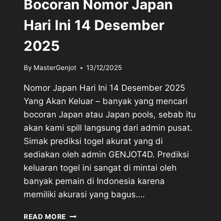
Bocoran Nomor Japan
Hari Ini 14 Desember
2025
By
MasterGenjot
13/12/2025
Nomor Japan Hari Ini 14 Desember 2025
Yang Akan Keluar – banyak yang mencari
bocoran Japan atau Japan pools, sebab itu
akan kami spill langsung dari admin pusat.
Simak prediksi togel akurat yang di
sediakan oleh admin GENJOT4D. Prediksi
keluaran togel ini sangat di mintai oleh
banyak pemain di Indonesia karena
memiliki akurasi yang bagus….
BOCORAN
READ MORE