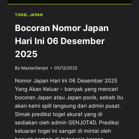
TOGEL JAPAN
Bocoran Nomor Japan
Hari Ini 06 Desember
2025
By
MasterGenjot
05/12/2025
Nomor Japan Hari Ini 06 Desember 2025
Yang Akan Keluar – banyak yang mencari
bocoran Japan atau Japan pools, sebab itu
akan kami spill langsung dari admin pusat.
Simak prediksi togel akurat yang di
sediakan oleh admin GENJOT4D. Prediksi
keluaran togel ini sangat di mintai oleh