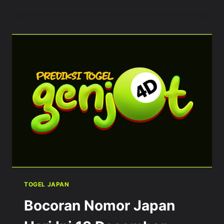
NOMOR
JAPAN
HARI
INI
14
DESEMBER
2025
TOGEL JAPAN
Bocoran Nomor Japan