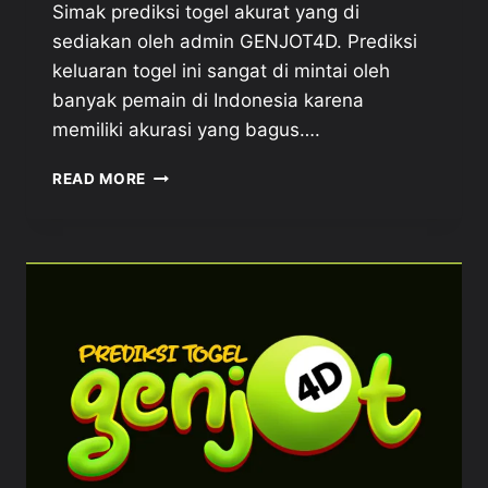
Simak prediksi togel akurat yang di
sediakan oleh admin GENJOT4D. Prediksi
keluaran togel ini sangat di mintai oleh
banyak pemain di Indonesia karena
memiliki akurasi yang bagus….
BOCORAN
READ MORE
NOMOR
JAPAN
HARI
INI
08
DESEMBER
2025