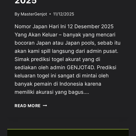
2025
By
MasterGenjot
11/12/2025
Nomor Japan Hari Ini 12 Desember 2025
Yang Akan Keluar – banyak yang mencari
bocoran Japan atau Japan pools, sebab itu
akan kami spill langsung dari admin pusat.
Simak prediksi togel akurat yang di
sediakan oleh admin GENJOT4D. Prediksi
keluaran togel ini sangat di mintai oleh
banyak pemain di Indonesia karena
memiliki akurasi yang bagus….
BOCORAN
READ MORE
NOMOR
JAPAN
HARI
INI
12