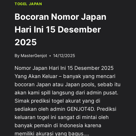
TOGEL JAPAN
Bocoran Nomor Japan
Hari Ini 15 Desember
2025
By
MasterGenjot
14/12/2025
Nomor Japan Hari Ini 15 Desember 2025
Yang Akan Keluar – banyak yang mencari
bocoran Japan atau Japan pools, sebab itu
akan kami spill langsung dari admin pusat.
Simak prediksi togel akurat yang di
sediakan oleh admin GENJOT4D. Prediksi
keluaran togel ini sangat di mintai oleh
banyak pemain di Indonesia karena
memiliki akurasi yang bagus….