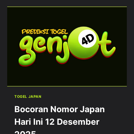
HARI
INI
13
DESEMBER
2025
TOGEL JAPAN
Bocoran Nomor Japan
Hari Ini 12 Desember