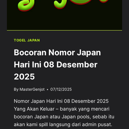
TOGEL JAPAN
Bocoran Nomor Japan
Hari Ini 08 Desember
2025
By
MasterGenjot
07/12/2025
Nomor Japan Hari Ini 08 Desember 2025
Yang Akan Keluar – banyak yang mencari
bocoran Japan atau Japan pools, sebab itu
akan kami spill langsung dari admin pusat.