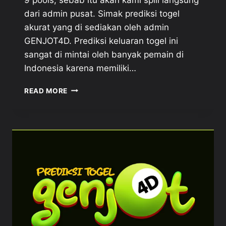
dari admin pusat. Simak prediksi togel
akurat yang di sediakan oleh admin
GENJOT4D. Prediksi keluaran togel ini
sangat di mintai oleh banyak pemain di
Indonesia karena memiliki…
NOMOR
READ MORE
MOROCCO
9
HARI
INI
19
DECEMBER
2025