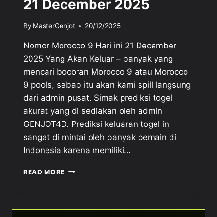
21 December 2025
By
MasterGenjot
20/12/2025
Nomor Morocco 9 Hari ini 21 December
2025 Yang Akan Keluar – banyak yang
mencari bocoran Morocco 9 atau Morocco
9 pools, sebab itu akan kami spill langsung
dari admin pusat. Simak prediksi togel
akurat yang di sediakan oleh admin
GENJOT4D. Prediksi keluaran togel ini
sangat di mintai oleh banyak pemain di
Indonesia karena memiliki…
NOMOR
READ MORE
MOROCCO
9
HARI
INI