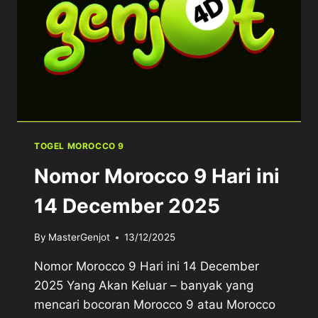
TOGEL MOROCCO 9
Nomor Morocco 9 Hari ini
14 December 2025
By
MasterGenjot
13/12/2025
Nomor Morocco 9 Hari ini 14 December
2025 Yang Akan Keluar – banyak yang
mencari bocoran Morocco 9 atau Morocco