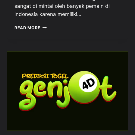
sangat di mintai oleh banyak pemain di
Indonesia karena memiliki…
NOMOR
READ MORE
MOROCCO
9
HARI
INI
18
DECEMBER
2025