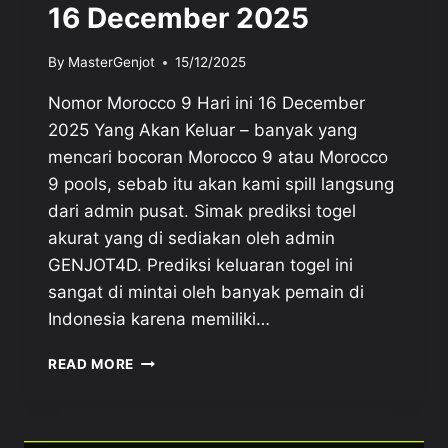
16 December 2025
By
MasterGenjot
15/12/2025
Nomor Morocco 9 Hari ini 16 December
2025 Yang Akan Keluar – banyak yang
mencari bocoran Morocco 9 atau Morocco
9 pools, sebab itu akan kami spill langsung
dari admin pusat. Simak prediksi togel
akurat yang di sediakan oleh admin
GENJOT4D. Prediksi keluaran togel ini
sangat di mintai oleh banyak pemain di
Indonesia karena memiliki…
NOMOR
READ MORE
MOROCCO
9
HARI
INI