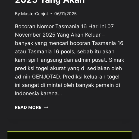
By
MasterGenjot
06/11/2025
Bocoran Nomor Tasmania 16 Hari Ini 07
November 2025 Yang Akan Keluar –
banyak yang mencari bocoran Tasmania 16
atau Tasmania 16 pools, sebab itu akan
kami spill langsung dari admin pusat. Simak
prediksi togel akurat yang di sediakan oleh
admin GENJOT4D. Prediksi keluaran togel
ini sangat di mintai oleh banyak pemain di
Indonesia karena…
BOCORAN
READ MORE
NOMOR
TASMANIA
16
HARI
INI