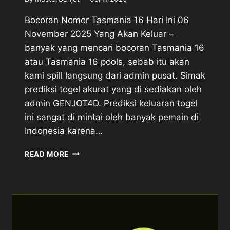
Bocoran Nomor Tasmania 16 Hari Ini 06
November 2025 Yang Akan Keluar –
banyak yang mencari bocoran Tasmania 16
atau Tasmania 16 pools, sebab itu akan
kami spill langsung dari admin pusat. Simak
prediksi togel akurat yang di sediakan oleh
admin GENJOT4D. Prediksi keluaran togel
ini sangat di mintai oleh banyak pemain di
Indonesia karena…
BOCORAN
READ MORE
NOMOR
TASMANIA
16
HARI
INI
06
NOVEMBER