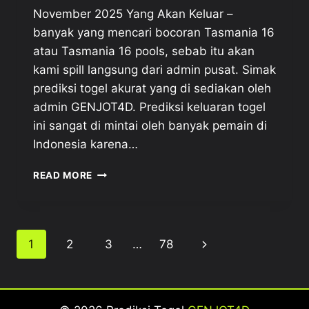
November 2025 Yang Akan Keluar –
banyak yang mencari bocoran Tasmania 16
atau Tasmania 16 pools, sebab itu akan
kami spill langsung dari admin pusat. Simak
prediksi togel akurat yang di sediakan oleh
admin GENJOT4D. Prediksi keluaran togel
ini sangat di mintai oleh banyak pemain di
Indonesia karena…
BOCORAN
READ MORE
NOMOR
TASMANIA
16
HARI
Page
Next
1
2
3
…
78
INI
05
navigation
Page
NOVEMBER
2025
YANG