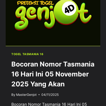
2025
YANG
AKAN
TOGEL TASMANIA 16
Bocoran Nomor Tasmania
16 Hari Ini 05 November
2025 Yang Akan
By
MasterGenjot
04/11/2025
Bocoran Nomor Tasmania 16 Hari Ini 05