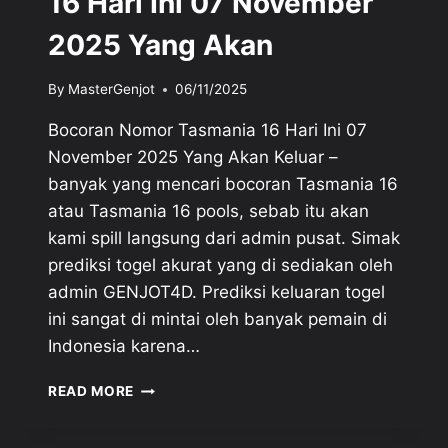
16 Hari Ini 07 November
AKAN
2025 Yang Akan
By
MasterGenjot
06/11/2025
Bocoran Nomor Tasmania 16 Hari Ini 07
November 2025 Yang Akan Keluar –
banyak yang mencari bocoran Tasmania 16
atau Tasmania 16 pools, sebab itu akan
kami spill langsung dari admin pusat. Simak
prediksi togel akurat yang di sediakan oleh
admin GENJOT4D. Prediksi keluaran togel
ini sangat di mintai oleh banyak pemain di
Indonesia karena…
BOCORAN
READ MORE
NOMOR
TASMANIA