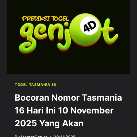
09
NOVEMBER
2025
YANG
AKAN
TOGEL TASMANIA 16
Bocoran Nomor Tasmania
16 Hari Ini 10 November
2025 Yang Akan
By
MasterGenjot
09/11/2025