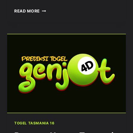
BOCORAN
READ MORE
NOMOR
TASMANIA
16
HARI
INI
13
NOVEMBER
2025
YANG
AKAN
TOGEL TASMANIA 16