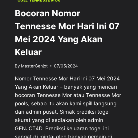
TOGEL TENNESSE MOR
Bocoran Nomor
Tennesse Mor Hari Ini 07
Mei 2024 Yang Akan
Keluar
By
MasterGenjot
07/05/2024
Nomor Tennesse Mor Hari Ini 07 Mei 2024
Yang Akan Keluar – banyak yang mencari
bocoran Tennesse Mor atau Tennesse Mor
pools, sebab itu akan kami spill langsung
dari admin pusat. Simak prediksi togel
akurat yang di sediakan oleh admin
GENJOT4D. Prediksi keluaran togel ini
sangat di mintai oleh banyak pemain di