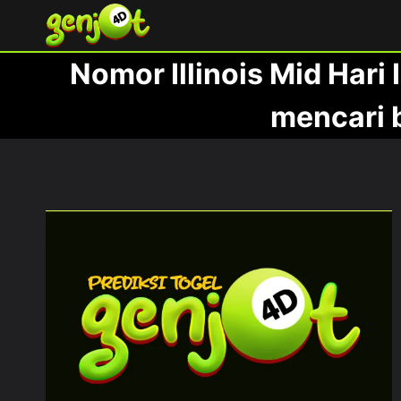
Skip
to
content
Nomor Illinois Mid Hari
mencari b