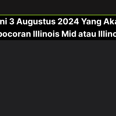
 Ini 3 Augustus 2024 Yang A
ocoran Illinois Mid atau Illin