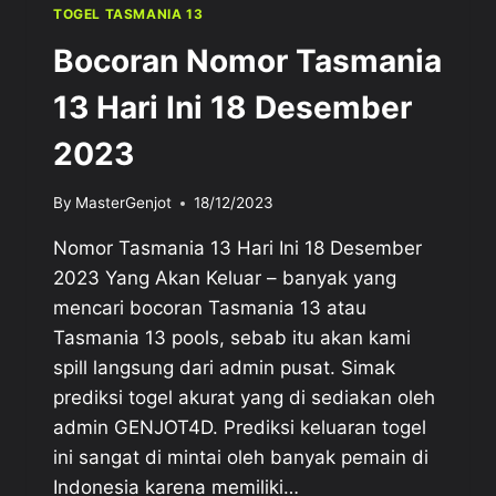
TOGEL TASMANIA 13
Bocoran Nomor Tasmania
13 Hari Ini 18 Desember
2023
By
MasterGenjot
18/12/2023
Nomor Tasmania 13 Hari Ini 18 Desember
2023 Yang Akan Keluar – banyak yang
mencari bocoran Tasmania 13 atau
Tasmania 13 pools, sebab itu akan kami
spill langsung dari admin pusat. Simak
prediksi togel akurat yang di sediakan oleh
admin GENJOT4D. Prediksi keluaran togel
ini sangat di mintai oleh banyak pemain di
Indonesia karena memiliki…