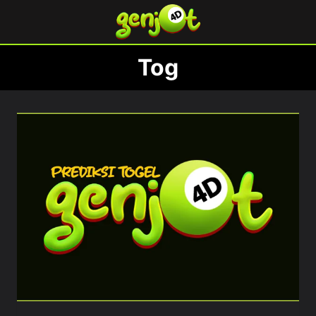
Skip
to
content
Tog