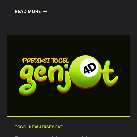
BOCORAN
READ MORE
NOMOR
FUJIAN
20
HARI
INI
25
JUNI
2024
YANG
AKAN
KELUAR
TOGEL NEW JERSEY EVE