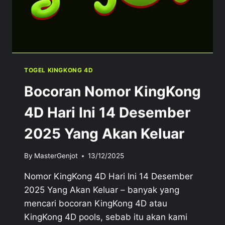
TOGEL KINGKONG 4D
Bocoran Nomor KingKong
4D Hari Ini 14 Desember
2025 Yang Akan Keluar
By
MasterGenjot
13/12/2025
Nomor KingKong 4D Hari Ini 14 Desember
2025 Yang Akan Keluar – banyak yang
mencari bocoran KingKong 4D atau
KingKong 4D pools, sebab itu akan kami