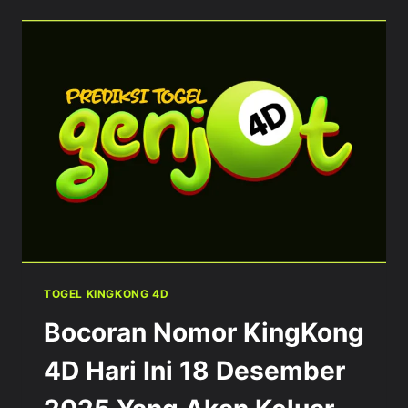
4D
HARI
INI
19
DESEMBER
2025
YANG
AKAN
KELUAR
TOGEL KINGKONG 4D
Bocoran Nomor KingKong
4D Hari Ini 18 Desember