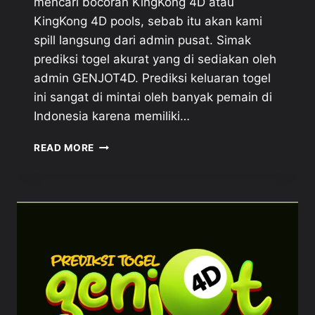
mencari bocoran KingKong 4D atau
KingKong 4D pools, sebab itu akan kami
spill langsung dari admin pusat. Simak
prediksi togel akurat yang di sediakan oleh
admin GENJOT4D. Prediksi keluaran togel
ini sangat di mintai oleh banyak pemain di
Indonesia karena memiliki…
BOCORAN
READ MORE
NOMOR
KINGKONG
4D
HARI
INI
15
DESEMBER
2025
YANG
AKAN
KELUAR