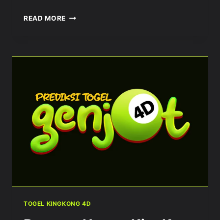
BOCORAN
READ MORE
NOMOR
KINGKONG
4D
HARI
INI
21
DESEMBER
2025
YANG
AKAN
KELUAR
TOGEL KINGKONG 4D