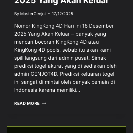
2025 Yang Akan Keluar
By
MasterGenjot
17/12/2025
Nomor KingKong 4D Hari Ini 18 Desember
2025 Yang Akan Keluar – banyak yang
mencari bocoran KingKong 4D atau
KingKong 4D pools, sebab itu akan kami
spill langsung dari admin pusat. Simak
prediksi togel akurat yang di sediakan oleh
admin GENJOT4D. Prediksi keluaran togel
ini sangat di mintai oleh banyak pemain di
Indonesia karena memiliki…
BOCORAN
READ MORE
NOMOR
KINGKONG
4D
HARI
INI