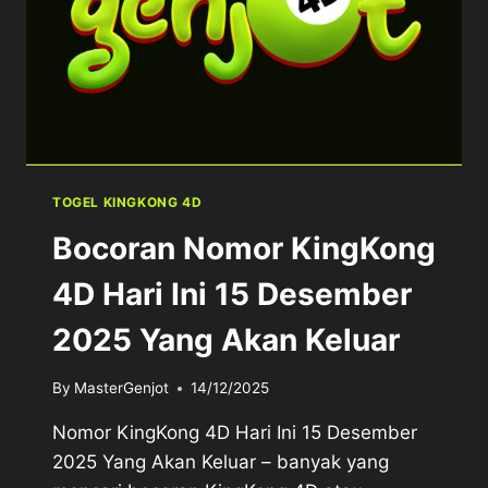
AKAN
KELUAR
TOGEL KINGKONG 4D
Bocoran Nomor KingKong
4D Hari Ini 15 Desember
2025 Yang Akan Keluar
By
MasterGenjot
14/12/2025
Nomor KingKong 4D Hari Ini 15 Desember
2025 Yang Akan Keluar – banyak yang