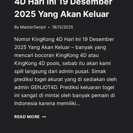
4D Hari Ini 19 Desember
2025 Yang Akan Keluar
By
MasterGenjot
18/12/2025
Nomor KingKong 4D Hari Ini 19 Desember
2025 Yang Akan Keluar – banyak yang
mencari bocoran KingKong 4D atau
KingKong 4D pools, sebab itu akan kami
spill langsung dari admin pusat. Simak
prediksi togel akurat yang di sediakan oleh
admin GENJOT4D. Prediksi keluaran togel
ini sangat di mintai oleh banyak pemain di
Indonesia karena memiliki…
BOCORAN
READ MORE
NOMOR
KINGKONG