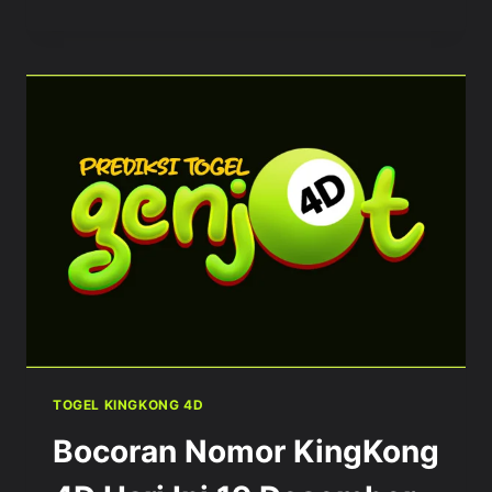
NOMOR
KINGKONG
4D
HARI
INI
20
DESEMBER
2025
YANG
AKAN
KELUAR
TOGEL KINGKONG 4D
Bocoran Nomor KingKong