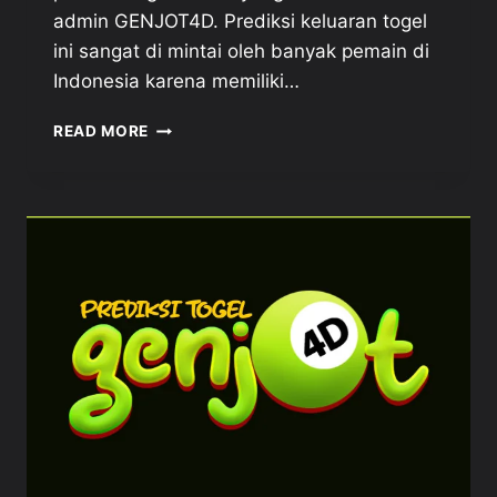
admin GENJOT4D. Prediksi keluaran togel
ini sangat di mintai oleh banyak pemain di
Indonesia karena memiliki…
BOCORAN
READ MORE
NOMOR
KINGKONG
4D
HARI
INI
13
DESEMBER
2025
YANG
AKAN
KELUAR