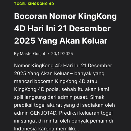
TOGEL KINGKONG 4D
Bocoran Nomor KingKong
4D Hari Ini 21 Desember
2025 Yang Akan Keluar
By
MasterGenjot
20/12/2025
Nomor KingKong 4D Hari Ini 21 Desember
2025 Yang Akan Keluar – banyak yang
mencari bocoran KingKong 4D atau
KingKong 4D pools, sebab itu akan kami
spill langsung dari admin pusat. Simak
prediksi togel akurat yang di sediakan oleh
admin GENJOT4D. Prediksi keluaran togel
ini sangat di mintai oleh banyak pemain di
Indonesia karena memiliki…