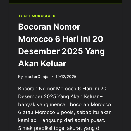
TOGEL MOROCCO 6
Bocoran Nomor
Morocco 6 Hari Ini 20
Desember 2025 Yang
Akan Keluar
By
MasterGenjot
19/12/2025
Bocoran Nomor Morocco 6 Hari Ini 20
Desember 2025 Yang Akan Keluar –
banyak yang mencari bocoran Morocco
6 atau Morocco 6 pools, sebab itu akan
kami spill langsung dari admin pusat.
Simak prediksi togel akurat yang di