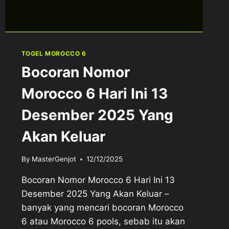
TOGEL MOROCCO 6
Bocoran Nomor
Morocco 6 Hari Ini 13
Desember 2025 Yang
Akan Keluar
By
MasterGenjot
12/12/2025
Bocoran Nomor Morocco 6 Hari Ini 13
Desember 2025 Yang Akan Keluar –
banyak yang mencari bocoran Morocco
6 atau Morocco 6 pools, sebab itu akan