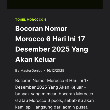
TOGEL MOROCCO 6
Bocoran Nomor
Morocco 6 Hari Ini 17
Desember 2025 Yang
Akan Keluar
By
MasterGenjot
16/12/2025
Bocoran Nomor Morocco 6 Hari Ini 17
Desember 2025 Yang Akan Keluar –
banyak yang mencari bocoran Morocco
6 atau Morocco 6 pools, sebab itu akan
kami spill langsung dari admin pusat.