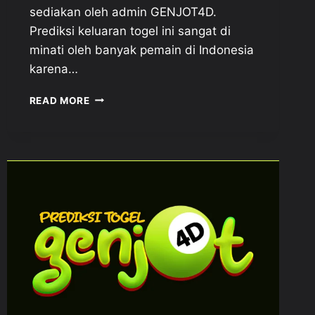
sediakan oleh admin GENJOT4D.
Prediksi keluaran togel ini sangat di
minati oleh banyak pemain di Indonesia
karena…
BOCORAN
READ MORE
NOMOR
MOROCCO
6
HARI
INI
19
DESEMBER
2025
YANG
AKAN
KELUAR