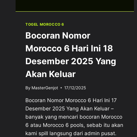
TOGEL MOROCCO 6
Bocoran Nomor
Morocco 6 Hari Ini 18
Desember 2025 Yang
Akan Keluar
By
MasterGenjot
17/12/2025
Bocoran Nomor Morocco 6 Hari Ini 17
Desember 2025 Yang Akan Keluar –
banyak yang mencari bocoran Morocco
6 atau Morocco 6 pools, sebab itu akan
kami spill langsung dari admin pusat.