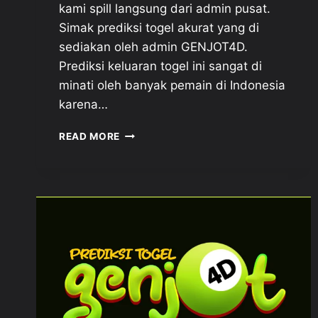
kami spill langsung dari admin pusat.
Simak prediksi togel akurat yang di
sediakan oleh admin GENJOT4D.
Prediksi keluaran togel ini sangat di
minati oleh banyak pemain di Indonesia
karena…
BOCORAN
READ MORE
NOMOR
MOROCCO
6
HARI
INI
15
DESEMBER
2025
YANG
AKAN
KELUAR