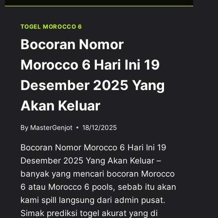
TOGEL MOROCCO 6
Bocoran Nomor
Morocco 6 Hari Ini 19
Desember 2025 Yang
Akan Keluar
By
MasterGenjot
18/12/2025
Bocoran Nomor Morocco 6 Hari Ini 19
Desember 2025 Yang Akan Keluar –
banyak yang mencari bocoran Morocco
6 atau Morocco 6 pools, sebab itu akan
kami spill langsung dari admin pusat.
Simak prediksi togel akurat yang di