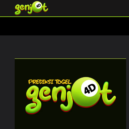
Skip
to
content