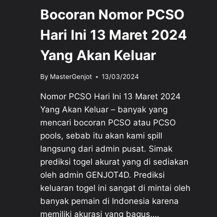
Bocoran Nomor PCSO
Hari Ini 13 Maret 2024
Yang Akan Keluar
By
MasterGenjot
13/03/2024
Nomor PCSO Hari Ini 13 Maret 2024
Yang Akan Keluar – banyak yang
mencari bocoran PCSO atau PCSO
pools, sebab itu akan kami spill
langsung dari admin pusat. Simak
prediksi togel akurat yang di sediakan
oleh admin GENJOT4D. Prediksi
keluaran togel ini sangat di mintai oleh
banyak pemain di Indonesia karena
memiliki akurasi yang bagus….