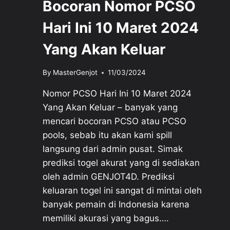
Bocoran Nomor PCSO
Hari Ini 10 Maret 2024
Yang Akan Keluar
By
MasterGenjot
11/03/2024
Nomor PCSO Hari Ini 10 Maret 2024
Yang Akan Keluar – banyak yang
mencari bocoran PCSO atau PCSO
pools, sebab itu akan kami spill
langsung dari admin pusat. Simak
prediksi togel akurat yang di sediakan
oleh admin GENJOT4D. Prediksi
keluaran togel ini sangat di mintai oleh
banyak pemain di Indonesia karena
memiliki akurasi yang bagus….