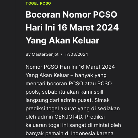
TOGEL PCSO
Bocoran Nomor PCSO
Hari Ini 16 Maret 2024
Yang Akan Keluar
By
MasterGenjot
17/03/2024
Nomor PCSO Hari Ini 16 Maret 2024
Yang Akan Keluar – banyak yang
mencari bocoran PCSO atau PCSO
pools, sebab itu akan kami spill
langsung dari admin pusat. Simak
prediksi togel akurat yang di sediakan
oleh admin GENJOT4D. Prediksi
keluaran togel ini sangat di mintai oleh
banyak pemain di Indonesia karena