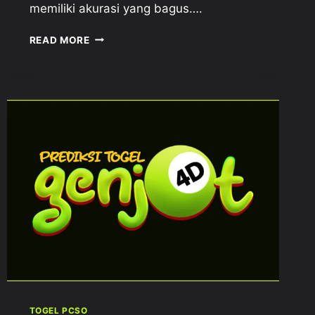
memiliki akurasi yang bagus….
BOCORAN
READ MORE
NOMOR
PCSO
HARI
INI
14
MARET
2024
YANG
AKAN
KELUAR
TOGEL PCSO