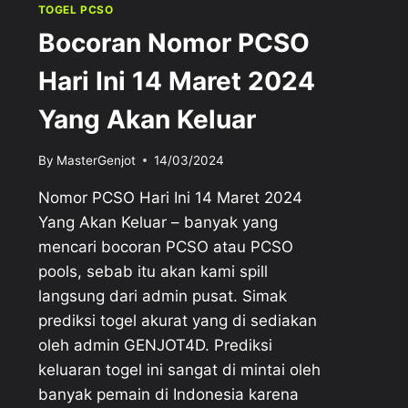
TOGEL PCSO
Bocoran Nomor PCSO
Hari Ini 14 Maret 2024
Yang Akan Keluar
By
MasterGenjot
14/03/2024
Nomor PCSO Hari Ini 14 Maret 2024
Yang Akan Keluar – banyak yang
mencari bocoran PCSO atau PCSO
pools, sebab itu akan kami spill
langsung dari admin pusat. Simak
prediksi togel akurat yang di sediakan
oleh admin GENJOT4D. Prediksi
keluaran togel ini sangat di mintai oleh
banyak pemain di Indonesia karena