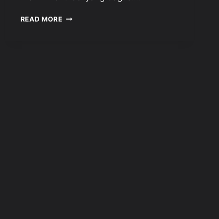
BOCORAN
READ MORE
NOMOR
PCSO
HARI
INI
11
MARET
2024
YANG
AKAN
KELUAR