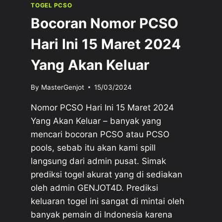
TOGEL PCSO
Bocoran Nomor PCSO
Hari Ini 15 Maret 2024
Yang Akan Keluar
By
MasterGenjot
15/03/2024
Nomor PCSO Hari Ini 15 Maret 2024
Yang Akan Keluar – banyak yang
mencari bocoran PCSO atau PCSO
pools, sebab itu akan kami spill
langsung dari admin pusat. Simak
prediksi togel akurat yang di sediakan
oleh admin GENJOT4D. Prediksi
keluaran togel ini sangat di mintai oleh
banyak pemain di Indonesia karena