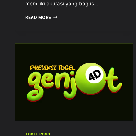
memiliki akurasi yang bagus….
BOCORAN
READ MORE
NOMOR
PCSO
HARI
INI
16
MARET
2024
YANG
AKAN
KELUAR
TOGEL PCSO