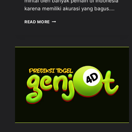
mintai oleh banyak pemain di Indonesia
karena memiliki akurasi yang bagus….
BOCORAN
READ MORE
NOMOR
PCSO
HARI
INI
22
MAY
2025
YANG
AKAN
KELUAR