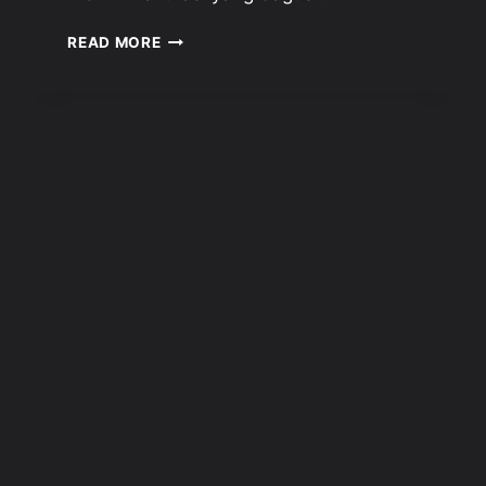
BOCORAN
READ MORE
NOMOR
PCSO
HARI
INI
12
MARET
2024
YANG
AKAN
KELUAR