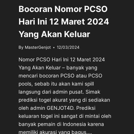
Bocoran Nomor PCSO
Hari Ini 12 Maret 2024
Yang Akan Keluar
By
MasterGenjot
12/03/2024
Nomor PCSO Hari Ini 12 Maret 2024
Yang Akan Keluar – banyak yang
mencari bocoran PCSO atau PCSO
pools, sebab itu akan kami spill
langsung dari admin pusat. Simak
prediksi togel akurat yang di sediakan
oleh admin GENJOT4D. Prediksi
keluaran togel ini sangat di mintai oleh
banyak pemain di Indonesia karena
memiliki akurasi yang bagus….