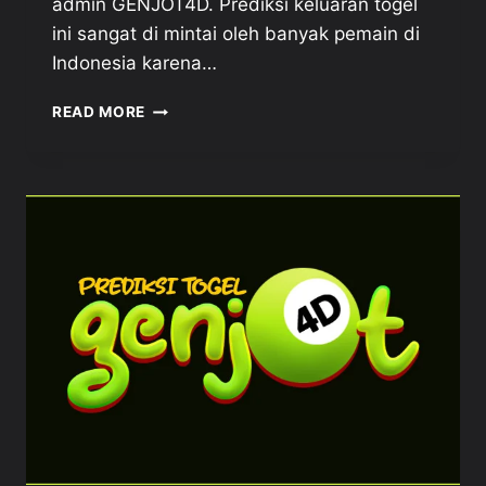
admin GENJOT4D. Prediksi keluaran togel
ini sangat di mintai oleh banyak pemain di
Indonesia karena…
VBOCORAN
READ MORE
NOMOR
TENNESSE
MID
HARI
INI
04
JANUARI
2025
YANG
AKAN
KELUAR