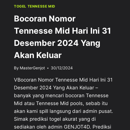
TOGEL TENNESSE MID
Bocoran Nomor
Tennesse Mid Hari Ini 31
Desember 2024 Yang
Akan Keluar
By
MasterGenjot
30/12/2024
VBocoran Nomor Tennesse Mid Hari Ini 31
Desember 2024 Yang Akan Keluar –
banyak yang mencari bocoran Tennesse
Mid atau Tennesse Mid pools, sebab itu
akan kami spill langsung dari admin pusat.
Simak prediksi togel akurat yang di
sediakan oleh admin GENJOT4D. Prediksi