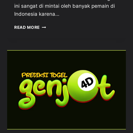
ini sangat di mintai oleh banyak pemain di
Indonesia karena…
BOCORAN
READ MORE
NOMOR
TENNESSE
MID
HARI
INI
01
JANUARI
2025
YANG
AKAN
KELUAR