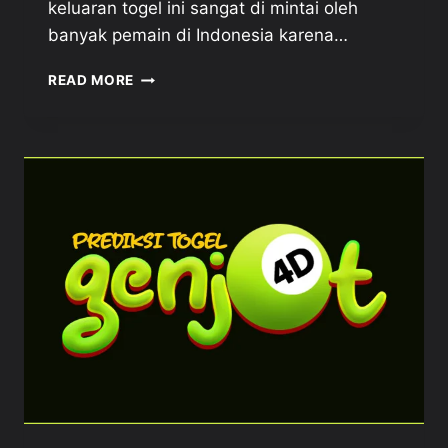
keluaran togel ini sangat di mintai oleh
banyak pemain di Indonesia karena…
VBOCORAN
READ MORE
NOMOR
TENNESSE
MID
HARI
INI
29
DESEMBER
2024
YANG
AKAN
KELUAR