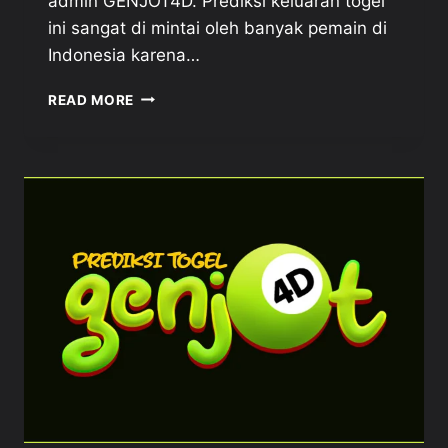
admin GENJOT4D. Prediksi keluaran togel
ini sangat di mintai oleh banyak pemain di
Indonesia karena…
VBOCORAN
READ MORE
NOMOR
TENNESSE
MID
HARI
INI
03
JANUARI
2025
YANG
AKAN
KELUAR