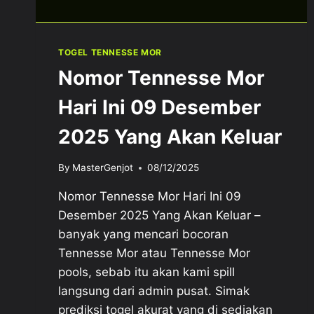
TOGEL TENNESSE MOR
Nomor Tennesse Mor
Hari Ini 09 Desember
2025 Yang Akan Keluar
By
MasterGenjot
08/12/2025
Nomor Tennesse Mor Hari Ini 09
Desember 2025 Yang Akan Keluar –
banyak yang mencari bocoran
Tennesse Mor atau Tennesse Mor
pools, sebab itu akan kami spill
langsung dari admin pusat. Simak
prediksi togel akurat yang di sediakan