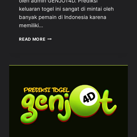
oleh admin GENJOT4D. Prediksi
keluaran togel ini sangat di mintai oleh
banyak pemain di Indonesia karena
memiliki…
NOMOR
READ MORE
TENNESSE
MOR
HARI
INI
14
DESEMBER
2025
YANG
AKAN
KELUAR