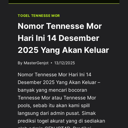
TOGEL TENNESSE MOR
Nomor Tennesse Mor
Hari Ini 14 Desember
2025 Yang Akan Keluar
By
MasterGenjot
13/12/2025
Nomor Tennesse Mor Hari Ini 14
Desember 2025 Yang Akan Keluar –
banyak yang mencari bocoran
Tennesse Mor atau Tennesse Mor
pools, sebab itu akan kami spill
langsung dari admin pusat. Simak
prediksi togel akurat yang di sediakan