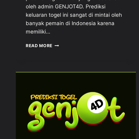
oleh admin GENJOT4D. Prediksi
keluaran togel ini sangat di mintai oleh
banyak pemain di Indonesia karena
memiliki…
NOMOR
READ MORE
TENNESSE
MOR
HARI
INI
09
DESEMBER
2025
YANG
AKAN
KELUAR