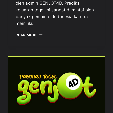
oleh admin GENJOT4D. Prediksi
keluaran togel ini sangat di mintai oleh
banyak pemain di Indonesia karena
memiliki…
NOMOR
READ MORE
TENNESSE
MOR
HARI
INI
11
DESEMBER
2025
YANG
AKAN
KELUAR