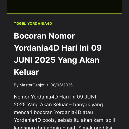
TOGEL YORDANIA4D
Bocoran Nomor
Yordania4D Hari Ini 09
JUNI 2025 Yang Akan
Keluar
By
MasterGenjot
08/06/2025
Nomor Yordania4D Hari Ini 09 JUNI
2025 Yang Akan Keluar – banyak yang
mencari bocoran Yordania4D atau
Yordania4D pools, sebab itu akan kami spill
langsung dari admin pusat. Simak prediksi