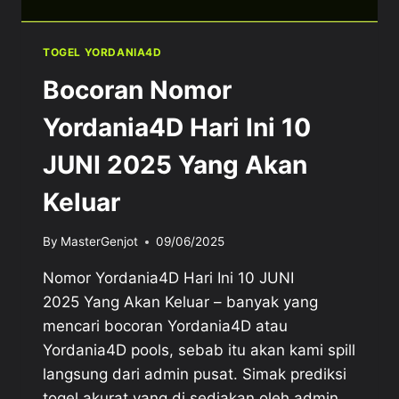
TOGEL YORDANIA4D
Bocoran Nomor
Yordania4D Hari Ini 10
JUNI 2025 Yang Akan
Keluar
By
MasterGenjot
09/06/2025
Nomor Yordania4D Hari Ini 10 JUNI
2025 Yang Akan Keluar – banyak yang
mencari bocoran Yordania4D atau
Yordania4D pools, sebab itu akan kami spill
langsung dari admin pusat. Simak prediksi
togel akurat yang di sediakan oleh admin