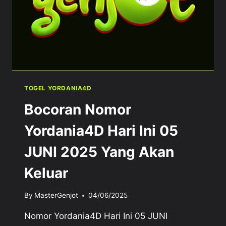
KELUAR
TOGEL YORDANIA4D
Bocoran Nomor
Yordania4D Hari Ini 05
JUNI 2025 Yang Akan
Keluar
By
MasterGenjot
04/06/2025
Nomor Yordania4D Hari Ini 05 JUNI