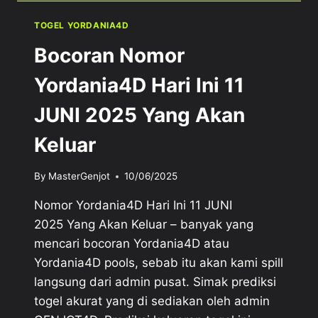
TOGEL YORDANIA4D
Bocoran Nomor
Yordania4D Hari Ini 11
JUNI 2025 Yang Akan
Keluar
By
MasterGenjot
10/06/2025
Nomor Yordania4D Hari Ini 11 JUNI
2025 Yang Akan Keluar – banyak yang
mencari bocoran Yordania4D atau
Yordania4D pools, sebab itu akan kami spill
langsung dari admin pusat. Simak prediksi
togel akurat yang di sediakan oleh admin