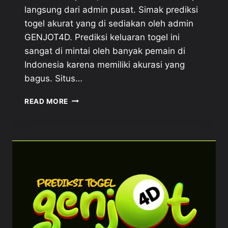
langsung dari admin pusat. Simak prediksi
togel akurat yang di sediakan oleh admin
GENJOT4D. Prediksi keluaran togel ini
sangat di mintai oleh banyak pemain di
Indonesia karena memiliki akurasi yang
bagus. Situs…
BOCORAN
READ MORE
NOMOR
YORDANIA4D
HARI
INI
08
JUNI
2025
YANG
AKAN
KELUAR