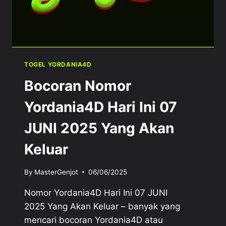
TOGEL YORDANIA4D
Bocoran Nomor
Yordania4D Hari Ini 07
JUNI 2025 Yang Akan
Keluar
By
MasterGenjot
06/06/2025
Nomor Yordania4D Hari Ini 07 JUNI
2025 Yang Akan Keluar – banyak yang
mencari bocoran Yordania4D atau