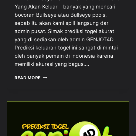
Yang Akan Keluar – banyak yang mencari
bocoran Bullseye atau Bullseye pools,
sebab itu akan kami spill langsung dari
admin pusat. Simak prediksi togel akurat
yang di sediakan oleh admin GENJOT4D.
Prediksi keluaran togel ini sangat di mintai
oleh banyak pemain di Indonesia karena
memiliki akurasi yang bagus….
NOMOR
READ MORE
BULLSEYE
HARI
INI
26
NOVEMBER
2025
YANG
AKAN
KELUAR