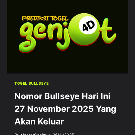
2025
YANG
AKAN
KELUAR
TOGEL BULLSEYE
Nomor Bullseye Hari Ini
27 November 2025 Yang
Akan Keluar
By
MasterGenjot
26/11/2025