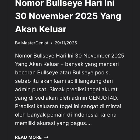
Nomor Bullseye Hari Ini
30 November 2025 Yang
Akan Keluar
By
MasterGenjot
29/11/2025
Nomor Bullseye Hari Ini 30 November 2025
Yang Akan Keluar – banyak yang mencari
bocoran Bullseye atau Bullseye pools,
sebab itu akan kami spill langsung dari
admin pusat. Simak prediksi togel akurat
yang di sediakan oleh admin GENJOT4D.
Prediksi keluaran togel ini sangat di mintai
oleh banyak pemain di Indonesia karena
memiliki akurasi yang bagus….
NOMOR
READ MORE