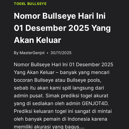
TOGEL BULLSEYE
Nomor Bullseye Hari Ini
01 Desember 2025 Yang
Akan Keluar
By
MasterGenjot
30/11/2025
Nomor Bullseye Hari Ini 01 Desember 2025
Yang Akan Keluar – banyak yang mencari
bocoran Bullseye atau Bullseye pools,
sebab itu akan kami spill langsung dari
admin pusat. Simak prediksi togel akurat
yang di sediakan oleh admin GENJOT4D.
Prediksi keluaran togel ini sangat di mintai
oleh banyak pemain di Indonesia karena
memiliki akurasi yang bagus….