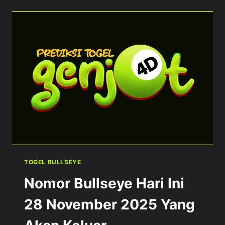
INI
29
NOVEMBER
2025
YANG
AKAN
KELUAR
TOGEL BULLSEYE
Nomor Bullseye Hari Ini
28 November 2025 Yang