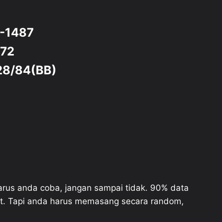
-1487
372
28/84
(BB)
arus anda coba, jangan sampai tidak. 90% data
pat. Tapi anda harus memasang secara random,