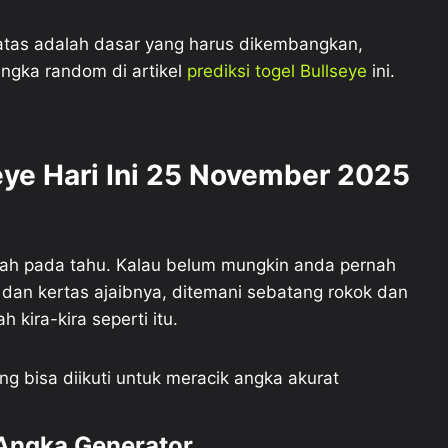
 atas adalah dasar yang harus dikembangkan,
ngka random di artikel
prediksi togel Bullseye
ini.
ye Hari Ini 25 November 2025
h pada tahu. Kalau belum mungkin anda pernah
an kertas ajaibnya, ditemani sebatang rokok dan
kira-kira seperti itu.
ng bisa diikuti untuk meracik angka akurat
Angka Generator