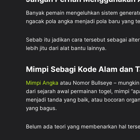
Banyak pemain mengeluhkan sistem generat
ngacak pola angka menjadi pola baru yang te
Sebab itu jadikan cara tersebut sebagai alte
lebih jitu dari alat bantu lainnya.
Mimpi Sebagi Kode Alam dan 
Mimpi Angka
atau Nomor Bullseye – mungkin 
dari sejarah awal permainan togel, mimpi “ap
menjadi tanda yang baik, atau bocoran organ
yang bagus.
Belum ada teori yang membenarkan hal terseb