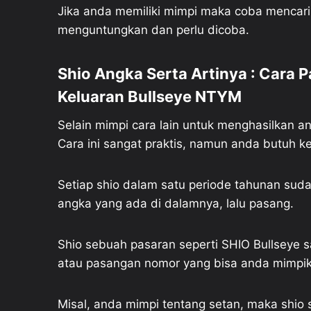
Jika anda memiliki mimpi maka coba mencar
menguntungkan dan perlu dicoba.
Shio Angka Serta Artinya : Cara 
Keluaran Bullseye NTYM
Selain mimpi cara lain untuk menghasilkan a
Cara ini sangat praktis, namun anda butuh ket
Setiap shio dalam satu periode tahunan suda
angka yang ada di dalamnya, lalu pasang.
Shio sebuah pasaran seperti SHIO Bullseye
atau pasangan nomor yang bisa anda mimpikan
Misal, anda mimpi tentang setan, maka shio 