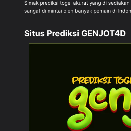
Simak prediksi togel akurat yang di sediaka
sangat di mintai oleh banyak pemain di Indon
Situs Prediksi GENJOT4D