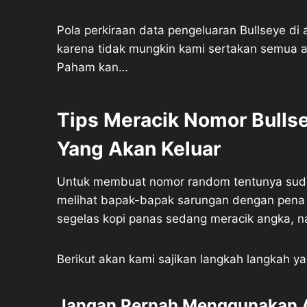
Pola perkiraan data pengeluaran Bullseye di
karena tidak mungkin kami sertakan semua a
Paham kan…
Tips Meracik
Nomor Bullse
Yang Akan Keluar
Untuk membuat nomor random tentunya suda
melihat bapak-bapak sarungan dengan pena d
segelas kopi panas sedang meracik angka, nah 
Berikut akan kami sajikan langkah langkah ya
Jangan Pernah Menggunakan 