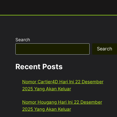
Search
Search
Recent Posts
Nomor Cartier4D Hari Ini 22 Desember
2025 Yang Akan Keluar
Nomor Hougang Hari Ini 22 Desember
2025 Yang Akan Keluar