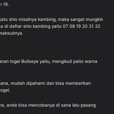
h 19.
 satu shio misalnya kambing, maka sangat mungkin
a di daftar shio kambing yaitu 07 08 19 20 31 32
 maksudnya.
ran togel Bullseye yaitu, mengikuti paito warna
rhana, mudah dipahami dan bisa memberikan
ogel.
na, anda bisa mencobanya di sana lalu pasang