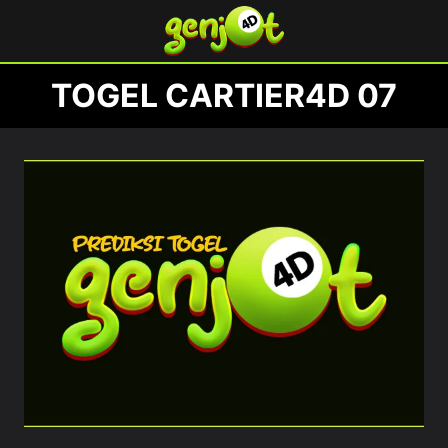
Skip
to
content
TOGEL CARTIER4D 07