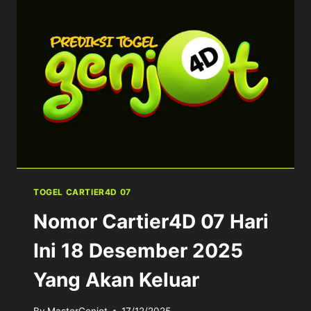
DESEMBER
2025
YANG
AKAN
KELUAR
TOGEL CARTIER4D 07
Nomor Cartier4D 07 Hari
Ini 18 Desember 2025
Yang Akan Keluar
By
MasterGenjot
17/12/2025