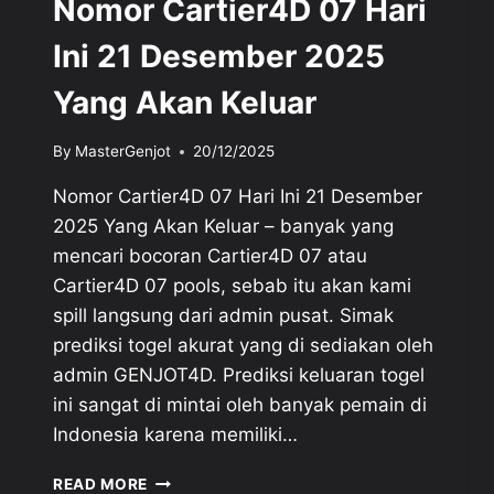
Nomor Cartier4D 07 Hari
Ini 21 Desember 2025
Yang Akan Keluar
By
MasterGenjot
20/12/2025
Nomor Cartier4D 07 Hari Ini 21 Desember
2025 Yang Akan Keluar – banyak yang
mencari bocoran Cartier4D 07 atau
Cartier4D 07 pools, sebab itu akan kami
spill langsung dari admin pusat. Simak
prediksi togel akurat yang di sediakan oleh
admin GENJOT4D. Prediksi keluaran togel
ini sangat di mintai oleh banyak pemain di
Indonesia karena memiliki…
NOMOR
READ MORE