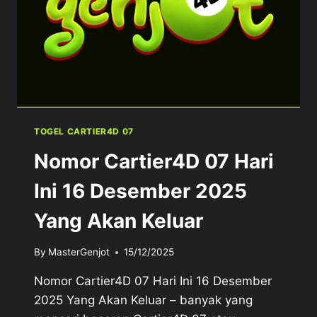
KELUAR
TOGEL CARTIER4D 07
Nomor Cartier4D 07 Hari
Ini 16 Desember 2025
Yang Akan Keluar
By
MasterGenjot
15/12/2025
Nomor Cartier4D 07 Hari Ini 16 Desember
2025 Yang Akan Keluar – banyak yang