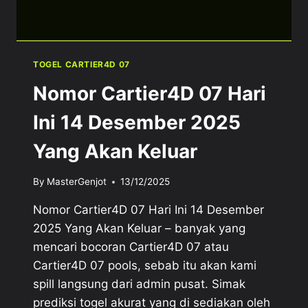
TOGEL CARTIER4D 07
Nomor Cartier4D 07 Hari
Ini 14 Desember 2025
Yang Akan Keluar
By
MasterGenjot
13/12/2025
Nomor Cartier4D 07 Hari Ini 14 Desember
2025 Yang Akan Keluar – banyak yang
mencari bocoran Cartier4D 07 atau
Cartier4D 07 pools, sebab itu akan kami
spill langsung dari admin pusat. Simak
prediksi togel akurat yang di sediakan oleh