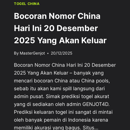
TOGEL CHINA
Bocoran Nomor China
Hari Ini 20 Desember
2025 Yang Akan Keluar
By
MasterGenjot
20/12/2025
Bocoran Nomor China Hari Ini 20 Desember
2025 Yang Akan Keluar – banyak yang
mencari bocoran China atau China pools,
sebab itu akan kami spill langsung dari
admin pusat. Simak prediksi togel akurat
yang di sediakan oleh admin GENJOT4D.
Prediksi keluaran togel ini sangat di mintai
oleh banyak pemain di Indonesia karena
memiliki akurasi yang bagus. Situs…