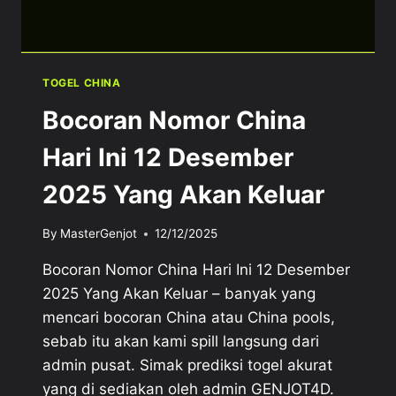
TOGEL CHINA
Bocoran Nomor China
Hari Ini 12 Desember
2025 Yang Akan Keluar
By
MasterGenjot
12/12/2025
Bocoran Nomor China Hari Ini 12 Desember
2025 Yang Akan Keluar – banyak yang
mencari bocoran China atau China pools,
sebab itu akan kami spill langsung dari
admin pusat. Simak prediksi togel akurat
yang di sediakan oleh admin GENJOT4D.