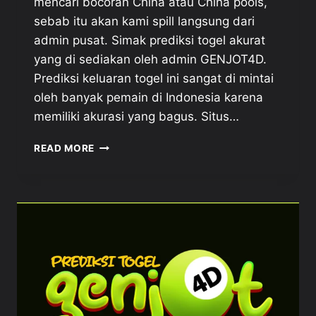
mencari bocoran China atau China pools,
sebab itu akan kami spill langsung dari
admin pusat. Simak prediksi togel akurat
yang di sediakan oleh admin GENJOT4D.
Prediksi keluaran togel ini sangat di mintai
oleh banyak pemain di Indonesia karena
memiliki akurasi yang bagus. Situs…
BOCORAN
READ MORE
NOMOR
CHINA
HARI
INI
14
DESEMBER
2025
YANG
AKAN
KELUAR