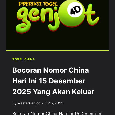
YANG
AKAN
KELUAR
TOGEL CHINA
Bocoran Nomor China
Hari Ini 15 Desember
2025 Yang Akan Keluar
By
MasterGenjot
15/12/2025
Bocoran Nomor China Hari Ini 15 Desember