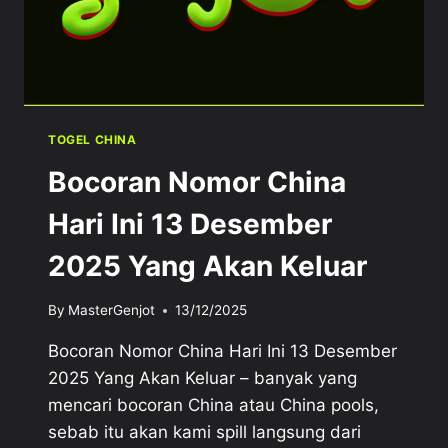
TOGEL CHINA
Bocoran Nomor China
Hari Ini 13 Desember
2025 Yang Akan Keluar
By
MasterGenjot
13/12/2025
Bocoran Nomor China Hari Ini 13 Desember
2025 Yang Akan Keluar – banyak yang
mencari bocoran China atau China pools,
sebab itu akan kami spill langsung dari