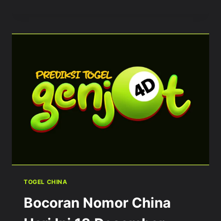
NOMOR
CHINA
HARI
INI
19
DESEMBER
2025
YANG
AKAN
KELUAR
TOGEL CHINA
Bocoran Nomor China