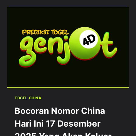
HARI
INI
18
DESEMBER
2025
YANG
AKAN
KELUAR
TOGEL CHINA
Bocoran Nomor China
Hari Ini 17 Desember