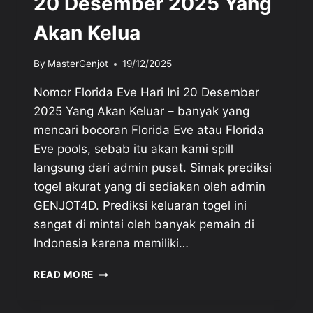
20 Desember 2025 Yang
Akan Kelua
By
MasterGenjot
19/12/2025
Nomor Florida Eve Hari Ini 20 Desember
2025 Yang Akan Keluar – banyak yang
mencari bocoran Florida Eve atau Florida
Eve pools, sebab itu akan kami spill
langsung dari admin pusat. Simak prediksi
togel akurat yang di sediakan oleh admin
GENJOT4D. Prediksi keluaran togel ini
sangat di mintai oleh banyak pemain di
Indonesia karena memiliki…
NOMOR
READ MORE
FLORIDA
EVE