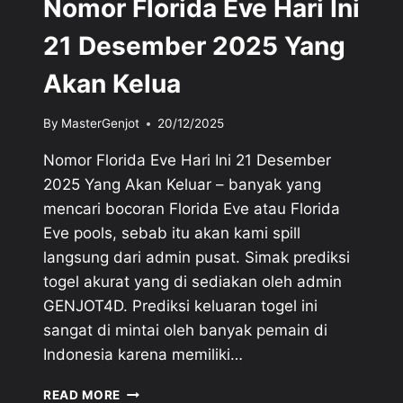
Nomor Florida Eve Hari Ini
21 Desember 2025 Yang
Akan Kelua
By
MasterGenjot
20/12/2025
Nomor Florida Eve Hari Ini 21 Desember
2025 Yang Akan Keluar – banyak yang
mencari bocoran Florida Eve atau Florida
Eve pools, sebab itu akan kami spill
langsung dari admin pusat. Simak prediksi
togel akurat yang di sediakan oleh admin
GENJOT4D. Prediksi keluaran togel ini
sangat di mintai oleh banyak pemain di
Indonesia karena memiliki…
NOMOR
READ MORE