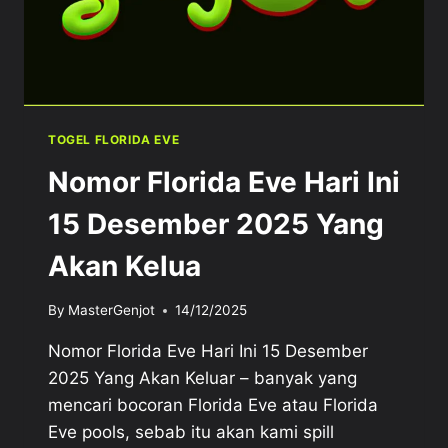
TOGEL FLORIDA EVE
Nomor Florida Eve Hari Ini
15 Desember 2025 Yang
Akan Kelua
By
MasterGenjot
14/12/2025
Nomor Florida Eve Hari Ini 15 Desember
2025 Yang Akan Keluar – banyak yang
mencari bocoran Florida Eve atau Florida
Eve pools, sebab itu akan kami spill