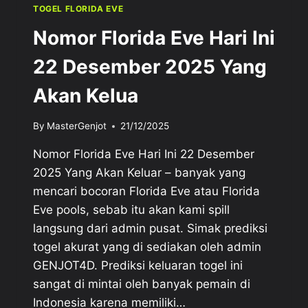
TOGEL FLORIDA EVE
Nomor Florida Eve Hari Ini
22 Desember 2025 Yang
Akan Kelua
By
MasterGenjot
21/12/2025
Nomor Florida Eve Hari Ini 22 Desember
2025 Yang Akan Keluar – banyak yang
mencari bocoran Florida Eve atau Florida
Eve pools, sebab itu akan kami spill
langsung dari admin pusat. Simak prediksi
togel akurat yang di sediakan oleh admin
GENJOT4D. Prediksi keluaran togel ini
sangat di mintai oleh banyak pemain di
Indonesia karena memiliki…