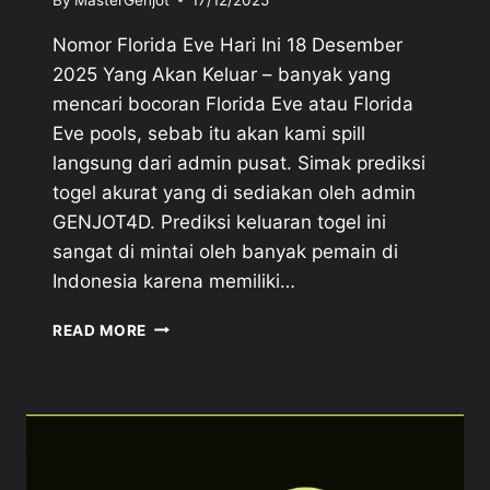
Nomor Florida Eve Hari Ini 18 Desember
2025 Yang Akan Keluar – banyak yang
mencari bocoran Florida Eve atau Florida
Eve pools, sebab itu akan kami spill
langsung dari admin pusat. Simak prediksi
togel akurat yang di sediakan oleh admin
GENJOT4D. Prediksi keluaran togel ini
sangat di mintai oleh banyak pemain di
Indonesia karena memiliki…
NOMOR
READ MORE
FLORIDA
EVE
HARI
INI
18
DESEMBER
2025