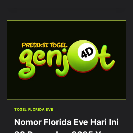
FLORIDA
EVE
HARI
INI
21
DESEMBER
2025
YANG
AKAN
KELUA
TOGEL FLORIDA EVE
Nomor Florida Eve Hari Ini