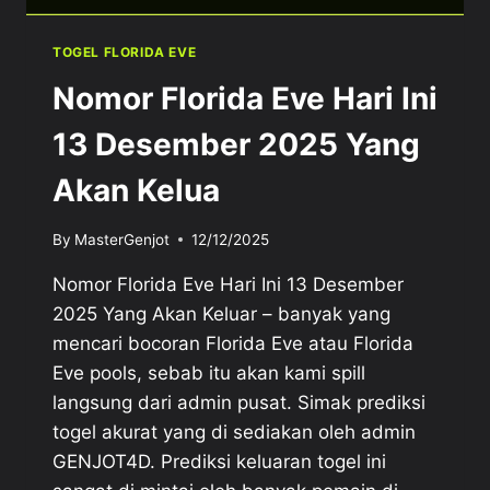
TOGEL FLORIDA EVE
Nomor Florida Eve Hari Ini
13 Desember 2025 Yang
Akan Kelua
By
MasterGenjot
12/12/2025
Nomor Florida Eve Hari Ini 13 Desember
2025 Yang Akan Keluar – banyak yang
mencari bocoran Florida Eve atau Florida
Eve pools, sebab itu akan kami spill
langsung dari admin pusat. Simak prediksi
togel akurat yang di sediakan oleh admin
GENJOT4D. Prediksi keluaran togel ini