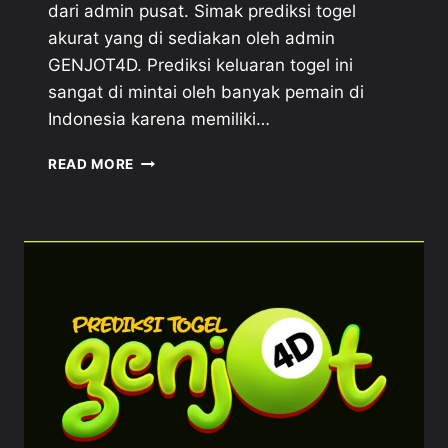
dari admin pusat. Simak prediksi togel
akurat yang di sediakan oleh admin
GENJOT4D. Prediksi keluaran togel ini
sangat di mintai oleh banyak pemain di
Indonesia karena memiliki…
NOMOR
READ MORE
FUJIAN
23
HARI
INI
15
DESEMBER
2025
YANG
AKAN
KELUAR