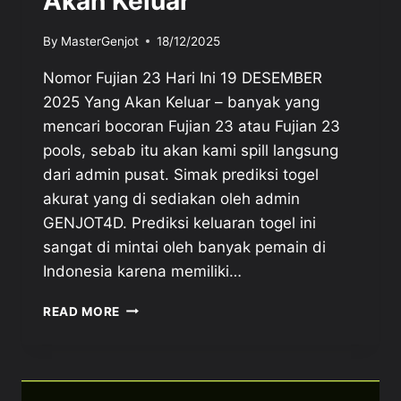
Akan Keluar
By
MasterGenjot
18/12/2025
Nomor Fujian 23 Hari Ini 19 DESEMBER
2025 Yang Akan Keluar – banyak yang
mencari bocoran Fujian 23 atau Fujian 23
pools, sebab itu akan kami spill langsung
dari admin pusat. Simak prediksi togel
akurat yang di sediakan oleh admin
GENJOT4D. Prediksi keluaran togel ini
sangat di mintai oleh banyak pemain di
Indonesia karena memiliki…
NOMOR
READ MORE
FUJIAN
23
HARI
INI
19