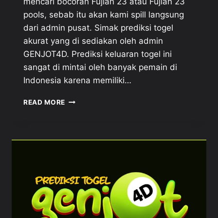
mencari bocoran Fujian 23 atau Fujian 23
pools, sebab itu akan kami spill langsung
dari admin pusat. Simak prediksi togel
akurat yang di sediakan oleh admin
GENJOT4D. Prediksi keluaran togel ini
sangat di mintai oleh banyak pemain di
Indonesia karena memiliki…
NOMOR
READ MORE
FUJIAN
23
HARI
INI
16
DESEMBER
2025
YANG
AKAN
KELUAR