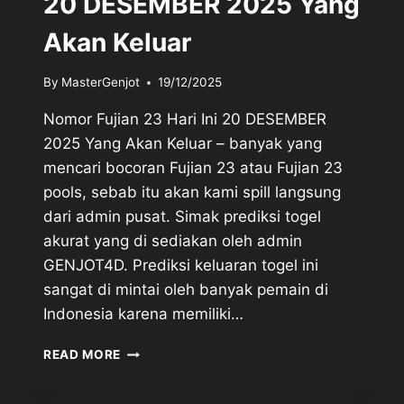
20 DESEMBER 2025 Yang
Akan Keluar
By
MasterGenjot
19/12/2025
Nomor Fujian 23 Hari Ini 20 DESEMBER
2025 Yang Akan Keluar – banyak yang
mencari bocoran Fujian 23 atau Fujian 23
pools, sebab itu akan kami spill langsung
dari admin pusat. Simak prediksi togel
akurat yang di sediakan oleh admin
GENJOT4D. Prediksi keluaran togel ini
sangat di mintai oleh banyak pemain di
Indonesia karena memiliki…
NOMOR
READ MORE
FUJIAN
23