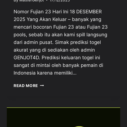
Nomor Fujian 23 Hari Ini 18 DESEMBER
2025 Yang Akan Keluar – banyak yang
mencari bocoran Fujian 23 atau Fujian 23
pools, sebab itu akan kami spill langsung
dari admin pusat. Simak prediksi togel
akurat yang di sediakan oleh admin
GENJOT4D. Prediksi keluaran togel ini
sangat di mintai oleh banyak pemain di
Indonesia karena memiliki…
NOMOR
READ MORE
FUJIAN
23
HARI
INI
18
DESEMBER
2025