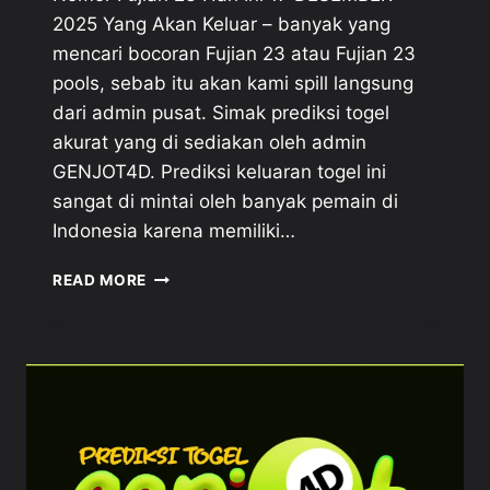
2025 Yang Akan Keluar – banyak yang
mencari bocoran Fujian 23 atau Fujian 23
pools, sebab itu akan kami spill langsung
dari admin pusat. Simak prediksi togel
akurat yang di sediakan oleh admin
GENJOT4D. Prediksi keluaran togel ini
sangat di mintai oleh banyak pemain di
Indonesia karena memiliki…
NOMOR
READ MORE
FUJIAN
23
HARI
INI
17
DESEMBER
2025
YANG
AKAN