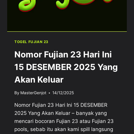
TOGEL FUJIAN 23
Nomor Fujian 23 Hari Ini
15 DESEMBER 2025 Yang
Akan Keluar
By
MasterGenjot
14/12/2025
Nomor Fujian 23 Hari Ini 15 DESEMBER
2025 Yang Akan Keluar – banyak yang
mencari bocoran Fujian 23 atau Fujian 23
pools, sebab itu akan kami spill langsung