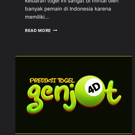
keluaran togel ini sangat di mintai oleh
banyak pemain di Indonesia karena
memiliki…
NOMOR
READ MORE
ILLINOIS
MID
HARI
INI
11
DESEMBER
2025
YANG
AKAN
KELUAR