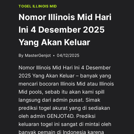
TOGEL ILLINOIS MID
Nomor Illinois Mid Hari
Ini 4 Desember 2025
Yang Akan Keluar
By
MasterGenjot
04/12/2025
Nomor Illinois Mid Hari Ini 4 Desember
2025 Yang Akan Keluar – banyak yang
mencari bocoran Illinois Mid atau Illinois
Mid pools, sebab itu akan kami spill
langsung dari admin pusat. Simak
prediksi togel akurat yang di sediakan
oleh admin GENJOT4D. Prediksi
keluaran togel ini sangat di mintai oleh
banyak pemain di Indonesia karena