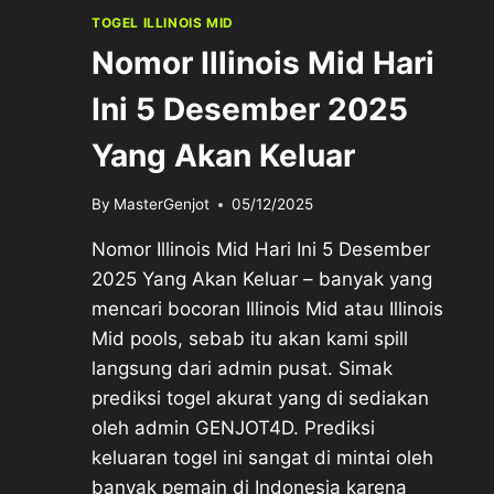
TOGEL ILLINOIS MID
Nomor Illinois Mid Hari
Ini 5 Desember 2025
Yang Akan Keluar
By
MasterGenjot
05/12/2025
Nomor Illinois Mid Hari Ini 5 Desember
2025 Yang Akan Keluar – banyak yang
mencari bocoran Illinois Mid atau Illinois
Mid pools, sebab itu akan kami spill
langsung dari admin pusat. Simak
prediksi togel akurat yang di sediakan
oleh admin GENJOT4D. Prediksi
keluaran togel ini sangat di mintai oleh
banyak pemain di Indonesia karena