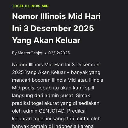
TOGEL ILLINOIS MID
Nomor Illinois Mid Hari
Ini 3 Desember 2025
Yang Akan Keluar
By
MasterGenjot
03/12/2025
Nomor Illinois Mid Hari Ini 3 Desember
2025 Yang Akan Keluar – banyak yang
mencari bocoran Illinois Mid atau Illinois
Mid pools, sebab itu akan kami spill
langsung dari admin pusat. Simak
prediksi togel akurat yang di sediakan
oleh admin GENJOT4D. Prediksi
keluaran togel ini sangat di mintai oleh
banyak pemain di Indonesia karena