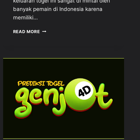
keluaran togel ini sangat di mintai oleh
banyak pemain di Indonesia karena
memiliki…
NOMOR
READ MORE
ILLINOIS
MID
HARI
INI
9
DESEMBER
2025
YANG
AKAN
KELUAR