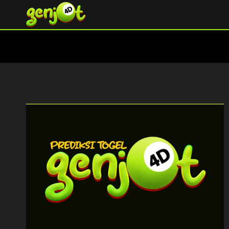
Skip
to
content