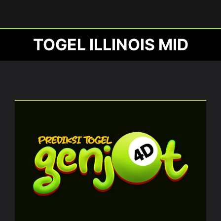
TOGEL ILLINOIS MID