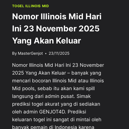
TOGEL ILLINOIS MID
Nomor Illinois Mid Hari
Ini 23 November 2025
Yang Akan Keluar
By
MasterGenjot
23/11/2025
Nomor Illinois Mid Hari Ini 23 November
2025 Yang Akan Keluar – banyak yang
mencari bocoran Illinois Mid atau Illinois
Mid pools, sebab itu akan kami spill
langsung dari admin pusat. Simak
prediksi togel akurat yang di sediakan
oleh admin GENJOT4D. Prediksi
keluaran togel ini sangat di mintai oleh
banyak pemain di Indonesia karena