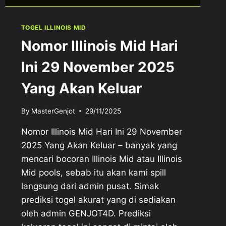
TOGEL ILLINOIS MID
Nomor Illinois Mid Hari
Ini 29 November 2025
Yang Akan Keluar
By
MasterGenjot
29/11/2025
Nomor Illinois Mid Hari Ini 29 November
2025 Yang Akan Keluar – banyak yang
mencari bocoran Illinois Mid atau Illinois
Mid pools, sebab itu akan kami spill
langsung dari admin pusat. Simak
prediksi togel akurat yang di sediakan
oleh admin GENJOT4D. Prediksi