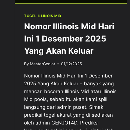
TOGEL ILLINOIS MID
Nomor Illinois Mid Hari
Ini 1 Desember 2025
Yang Akan Keluar
By
MasterGenjot
01/12/2025
Nomor Illinois Mid Hari Ini 1 Desember
2025 Yang Akan Keluar – banyak yang
mencari bocoran Illinois Mid atau Illinois
Mid pools, sebab itu akan kami spill
langsung dari admin pusat. Simak
prediksi togel akurat yang di sediakan
oleh admin GENJOT4D. Prediksi