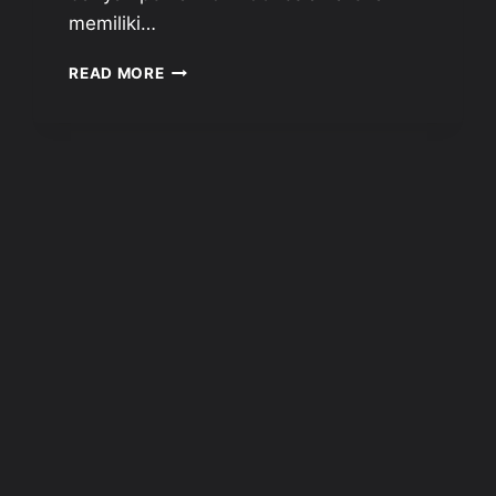
memiliki…
NOMOR
READ MORE
ILLINOIS
MID
HARI
INI
24
NOVEMBER
2025
YANG
AKAN
KELUAR