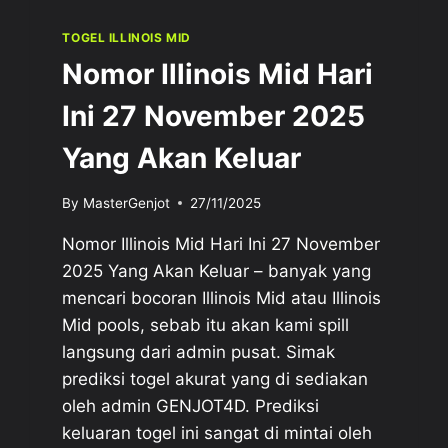
TOGEL ILLINOIS MID
Nomor Illinois Mid Hari
Ini 27 November 2025
Yang Akan Keluar
By
MasterGenjot
27/11/2025
Nomor Illinois Mid Hari Ini 27 November
2025 Yang Akan Keluar – banyak yang
mencari bocoran Illinois Mid atau Illinois
Mid pools, sebab itu akan kami spill
langsung dari admin pusat. Simak
prediksi togel akurat yang di sediakan
oleh admin GENJOT4D. Prediksi
keluaran togel ini sangat di mintai oleh