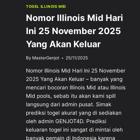
TOGEL ILLINOIS MID
Nomor Illinois Mid Hari
Ini 25 November 2025
Yang Akan Keluar
By
MasterGenjot
25/11/2025
Nomor Illinois Mid Hari Ini 25 November
2025 Yang Akan Keluar – banyak yang
mencari bocoran Illinois Mid atau Illinois
Mid pools, sebab itu akan kami spill
langsung dari admin pusat. Simak
prediksi togel akurat yang di sediakan
oleh admin GENJOT4D. Prediksi
keluaran togel ini sangat di mintai oleh
banyak pemain di Indonesia karena