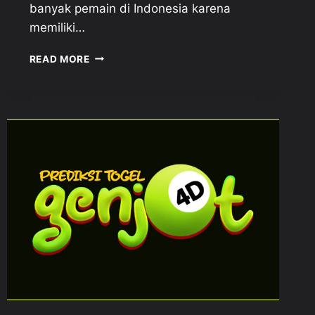
banyak pemain di Indonesia karena
memiliki…
NOMOR
READ MORE
ILLINOIS
MID
HARI
INI
26
NOVEMBER
2025
YANG
AKAN
KELUAR