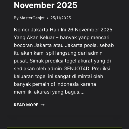
November 2025
By
MasterGenjot
25/11/2025
Nomor Jakarta Hari Ini 26 November 2025
Yang Akan Keluar – banyak yang mencari
bocoran Jakarta atau Jakarta pools, sebab
itu akan kami spil langsung dari admin
pusat. Simak prediksi togel akurat yang di
sediakan oleh admin GENJOT4D. Prediksi
keluaran togel ini sangat di mintai oleh
banyak pemain di Indonesia karena
memiliki akurasi yang bagus….
NOMOR
READ MORE
JAKARTA
HARI
INI
26