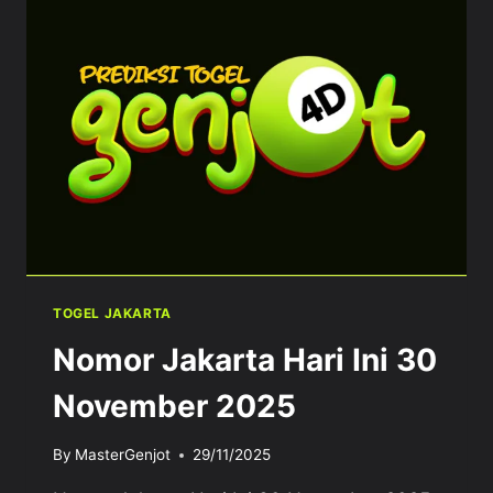
DECEMBER
2025
TOGEL JAKARTA
Nomor Jakarta Hari Ini 30
November 2025
By
MasterGenjot
29/11/2025