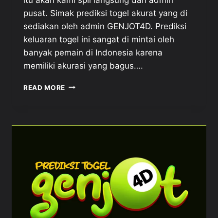
pusat. Simak prediksi togel akurat yang di
sediakan oleh admin GENJOT4D. Prediksi
keluaran togel ini sangat di mintai oleh
banyak pemain di Indonesia karena
memiliki akurasi yang bagus….
NOMOR
READ MORE
JAKARTA
HARI
INI
29
NOVEMBER
2025