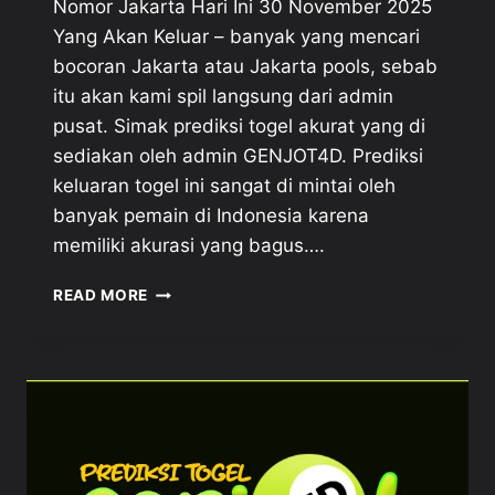
Nomor Jakarta Hari Ini 30 November 2025
Yang Akan Keluar – banyak yang mencari
bocoran Jakarta atau Jakarta pools, sebab
itu akan kami spil langsung dari admin
pusat. Simak prediksi togel akurat yang di
sediakan oleh admin GENJOT4D. Prediksi
keluaran togel ini sangat di mintai oleh
banyak pemain di Indonesia karena
memiliki akurasi yang bagus….
NOMOR
READ MORE
JAKARTA
HARI
INI
30
NOVEMBER
2025