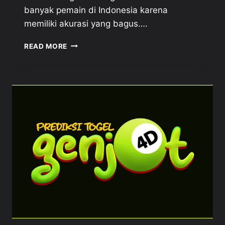
banyak pemain di Indonesia karena
memiliki akurasi yang bagus….
NOMOR
READ MORE
JAKARTA
HARI
INI
28
NOVEMBER
2025