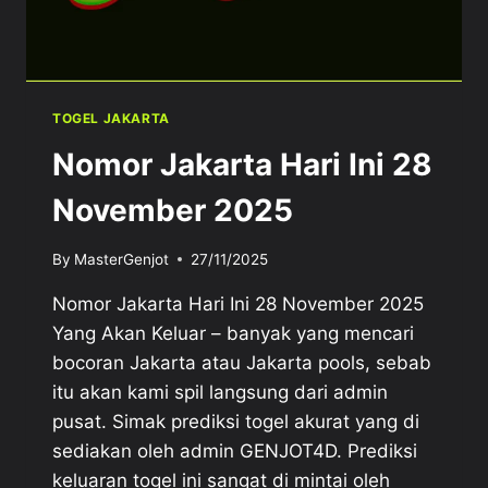
TOGEL JAKARTA
Nomor Jakarta Hari Ini 28
November 2025
By
MasterGenjot
27/11/2025
Nomor Jakarta Hari Ini 28 November 2025
Yang Akan Keluar – banyak yang mencari
bocoran Jakarta atau Jakarta pools, sebab
itu akan kami spil langsung dari admin
pusat. Simak prediksi togel akurat yang di
sediakan oleh admin GENJOT4D. Prediksi
keluaran togel ini sangat di mintai oleh