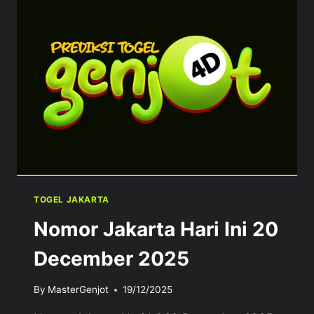
DECEMBER
2025
TOGEL JAKARTA
Nomor Jakarta Hari Ini 20
December 2025
By
MasterGenjot
19/12/2025