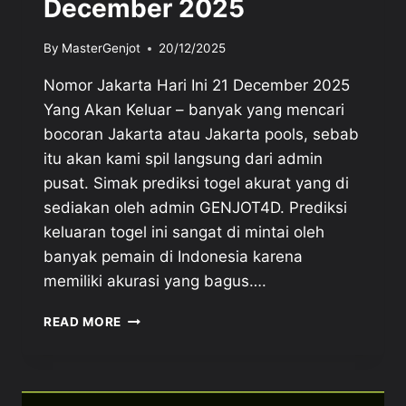
December 2025
By
MasterGenjot
20/12/2025
Nomor Jakarta Hari Ini 21 December 2025
Yang Akan Keluar – banyak yang mencari
bocoran Jakarta atau Jakarta pools, sebab
itu akan kami spil langsung dari admin
pusat. Simak prediksi togel akurat yang di
sediakan oleh admin GENJOT4D. Prediksi
keluaran togel ini sangat di mintai oleh
banyak pemain di Indonesia karena
memiliki akurasi yang bagus….
NOMOR
READ MORE
JAKARTA
HARI
INI
21