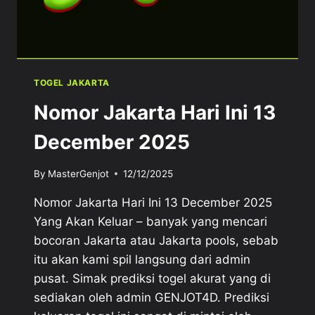
TOGEL JAKARTA
Nomor Jakarta Hari Ini 13
December 2025
By
MasterGenjot
12/12/2025
Nomor Jakarta Hari Ini 13 December 2025
Yang Akan Keluar – banyak yang mencari
bocoran Jakarta atau Jakarta pools, sebab
itu akan kami spil langsung dari admin
pusat. Simak prediksi togel akurat yang di
sediakan oleh admin GENJOT4D. Prediksi