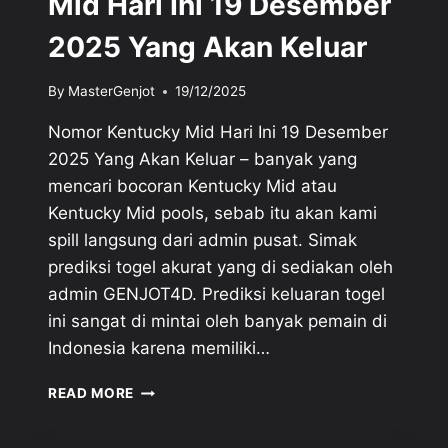
Mid Hari Ini 19 Desember
2025 Yang Akan Keluar
By
MasterGenjot
19/12/2025
Nomor Kentucky Mid Hari Ini 19 Desember
2025 Yang Akan Keluar – banyak yang
mencari bocoran Kentucky Mid atau
Kentucky Mid pools, sebab itu akan kami
spill langsung dari admin pusat. Simak
prediksi togel akurat yang di sediakan oleh
admin GENJOT4D. Prediksi keluaran togel
ini sangat di mintai oleh banyak pemain di
Indonesia karena memiliki…
BOCORAN
READ MORE
NOMOR
KENTUCKY