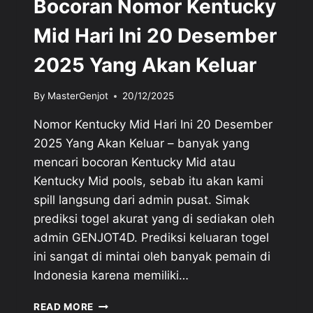
Bocoran Nomor Kentucky
Mid Hari Ini 20 Desember
2025 Yang Akan Keluar
By
MasterGenjot
20/12/2025
Nomor Kentucky Mid Hari Ini 20 Desember
2025 Yang Akan Keluar – banyak yang
mencari bocoran Kentucky Mid atau
Kentucky Mid pools, sebab itu akan kami
spill langsung dari admin pusat. Simak
prediksi togel akurat yang di sediakan oleh
admin GENJOT4D. Prediksi keluaran togel
ini sangat di mintai oleh banyak pemain di
Indonesia karena memiliki…
BOCORAN
READ MORE