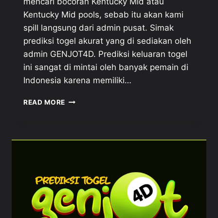
mencari bocoran Kentucky Mid atau
Kentucky Mid pools, sebab itu akan kami
spill langsung dari admin pusat. Simak
prediksi togel akurat yang di sediakan oleh
admin GENJOT4D. Prediksi keluaran togel
ini sangat di mintai oleh banyak pemain di
Indonesia karena memiliki…
BOCORAN
READ MORE
NOMOR
KENTUCKY
MID
HARI
INI
15
DESEMBER
2025
YANG
AKAN
KELUAR