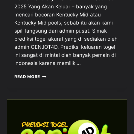
2025 Yang Akan Keluar – banyak yang
mencari bocoran Kentucky Mid atau
Kentucky Mid pools, sebab itu akan kami
spill langsung dari admin pusat. Simak
prediksi togel akurat yang di sediakan oleh
admin GENJOT4D. Prediksi keluaran togel
ini sangat di mintai oleh banyak pemain di
Indonesia karena memiliki…
BOCORAN
READ MORE
NOMOR
KENTUCKY
MID
HARI
INI
16
DESEMBER
2025
YANG