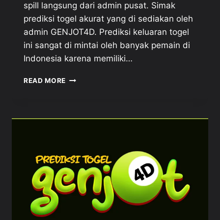
spill langsung dari admin pusat. Simak
prediksi togel akurat yang di sediakan oleh
admin GENJOT4D. Prediksi keluaran togel
ini sangat di mintai oleh banyak pemain di
Indonesia karena memiliki…
BOCORAN
READ MORE
NOMOR
KENTUCKY
MID
HARI
INI
14
DESEMBER
2025
YANG
AKAN
KELUAR