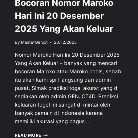
Bocoran Nomor Maroko
Hari Ini 20 Desember
2025 Yang Akan Keluar
By
MasterGenjot
20/12/2025
Nomor Maroko Hari Ini 20 Desember 2025
Yang Akan Keluar – banyak yang mencari
bocoran Maroko atau Maroko pools, sebab
itu akan kami spill langsung dari admin
pusat. Simak prediksi togel akurat yang di
sediakan oleh admin GENJOT4D. Prediksi
keluaran togel ini sangat di mintai oleh
banyak pemain di Indonesia karena
memiliki akurasi yang bagus….
BOCORAN
READ MORE