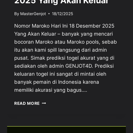
2025 Yang Akan Keluar
By
MasterGenjot
18/12/2025
Nomor Maroko Hari Ini 18 Desember 2025
Yang Akan Keluar – banyak yang mencari
bocoran Maroko atau Maroko pools, sebab
itu akan kami spill langsung dari admin
pusat. Simak prediksi togel akurat yang di
sediakan oleh admin GENJOT4D. Prediksi
keluaran togel ini sangat di mintai oleh
banyak pemain di Indonesia karena
memiliki akurasi yang bagus….
BOCORAN
READ MORE
NOMOR
MAROKO
HARI
INI
18