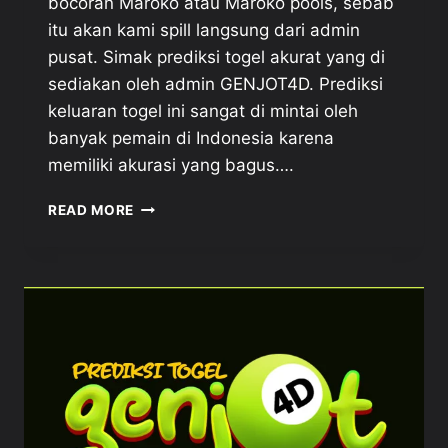
bocoran Maroko atau Maroko pools, sebab
itu akan kami spill langsung dari admin
pusat. Simak prediksi togel akurat yang di
sediakan oleh admin GENJOT4D. Prediksi
keluaran togel ini sangat di mintai oleh
banyak pemain di Indonesia karena
memiliki akurasi yang bagus….
BOCORAN
READ MORE
NOMOR
MAROKO
HARI
INI
15
DESEMBER
2025
YANG
AKAN
KELUAR