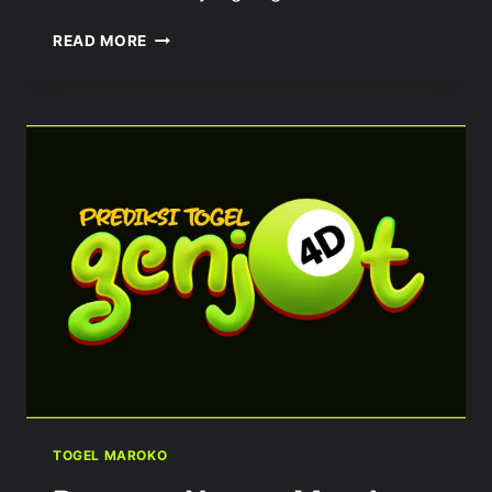
BOCORAN
READ MORE
NOMOR
MAROKO
HARI
INI
21
DESEMBER
2025
YANG
AKAN
KELUAR
TOGEL MAROKO