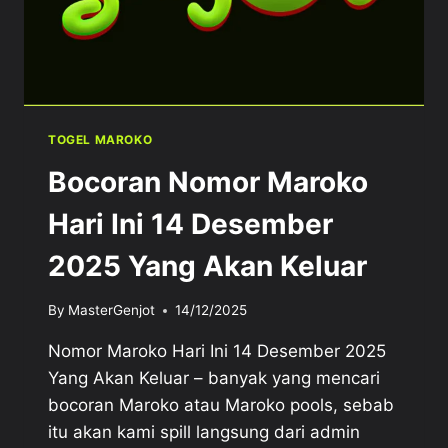
TOGEL MAROKO
Bocoran Nomor Maroko
Hari Ini 14 Desember
2025 Yang Akan Keluar
By
MasterGenjot
14/12/2025
Nomor Maroko Hari Ini 14 Desember 2025
Yang Akan Keluar – banyak yang mencari
bocoran Maroko atau Maroko pools, sebab
itu akan kami spill langsung dari admin