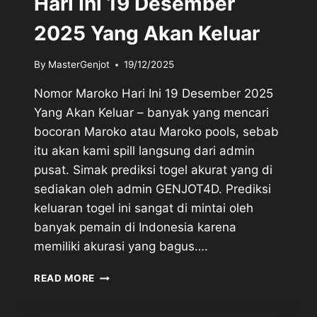
Hari Ini 19 Desember
2025 Yang Akan Keluar
By
MasterGenjot
19/12/2025
Nomor Maroko Hari Ini 19 Desember 2025
Yang Akan Keluar – banyak yang mencari
bocoran Maroko atau Maroko pools, sebab
itu akan kami spill langsung dari admin
pusat. Simak prediksi togel akurat yang di
sediakan oleh admin GENJOT4D. Prediksi
keluaran togel ini sangat di mintai oleh
banyak pemain di Indonesia karena
memiliki akurasi yang bagus….
BOCORAN
READ MORE
NOMOR
MAROKO