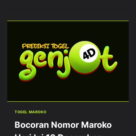
NOMOR
MAROKO
HARI
INI
20
DESEMBER
2025
YANG
AKAN
KELUAR
TOGEL MAROKO
Bocoran Nomor Maroko