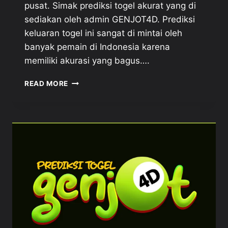
pusat. Simak prediksi togel akurat yang di
sediakan oleh admin GENJOT4D. Prediksi
keluaran togel ini sangat di mintai oleh
banyak pemain di Indonesia karena
memiliki akurasi yang bagus….
BOCORAN
READ MORE
NOMOR
MAROKO
HARI
INI
14
DESEMBER
2025
YANG
AKAN
KELUAR