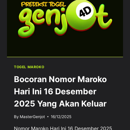
YANG
AKAN
KELUAR
TOGEL MAROKO
Bocoran Nomor Maroko
Hari Ini 16 Desember
2025 Yang Akan Keluar
By
MasterGenjot
16/12/2025
Nomor Maroko Hari Ini 16 Desember 2025