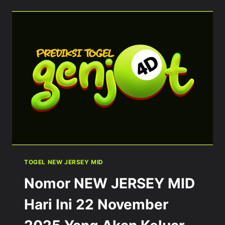
MID
HARI
INI
23
NOVEMBER
2025
YANG
AKAN
KELUAR
TOGEL NEW JERSEY MID
Nomor NEW JERSEY MID
Hari Ini 22 November