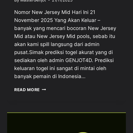
Nomor New Jersey Mid Hari Ini 21
November 2025 Yang Akan Keluar –
banyak yang mencari bocoran New Jersey
Mid atau New Jersey Mid pools, sebab itu
akan kami spill langsung dari admin
pusat.Simak prediksi togel akurat yang di
sediakan oleh admin GENJOT4D. Prediksi
keluaran togel ini sangat di mintai oleh
banyak pemain di Indonesia…
NOMOR
READ MORE
NEW
JERSEY
MID
HARI
INI
21
NOVEMBER