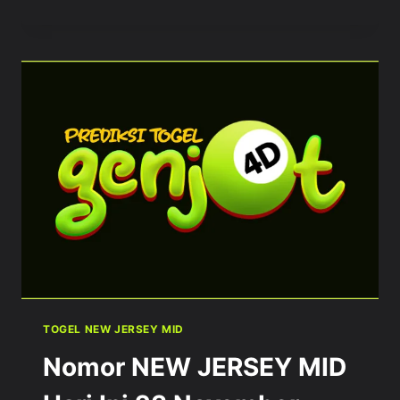
NEW
JERSEY
MID
HARI
INI
24
NOVEMBER
2025
YANG
AKAN
KELUAR
TOGEL NEW JERSEY MID
Nomor NEW JERSEY MID