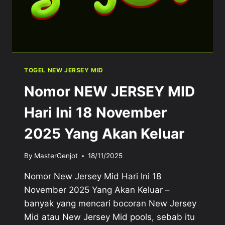
TOGEL NEW JERSEY MID
Nomor NEW JERSEY MID
Hari Ini 18 November
2025 Yang Akan Keluar
By
MasterGenjot
18/11/2025
Nomor New Jersey Mid Hari Ini 18
November 2025 Yang Akan Keluar –
banyak yang mencari bocoran New Jersey
Mid atau New Jersey Mid pools, sebab itu