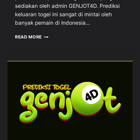
sediakan oleh admin GENJOT4D. Prediksi
keluaran togel ini sangat di mintai oleh
banyak pemain di Indonesia…
NOMOR
READ MORE
NEW
JERSEY
MID
HARI
INI
17
NOVEMBER
2025
YANG
AKAN
KELUAR