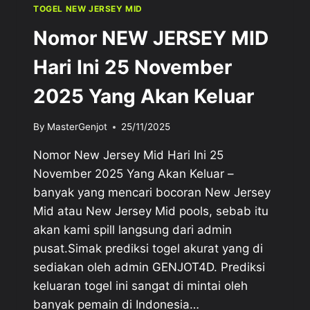
TOGEL NEW JERSEY MID
Nomor NEW JERSEY MID
Hari Ini 25 November
2025 Yang Akan Keluar
By
MasterGenjot
25/11/2025
Nomor New Jersey Mid Hari Ini 25
November 2025 Yang Akan Keluar –
banyak yang mencari bocoran New Jersey
Mid atau New Jersey Mid pools, sebab itu
akan kami spill langsung dari admin
pusat.Simak prediksi togel akurat yang di
sediakan oleh admin GENJOT4D. Prediksi
keluaran togel ini sangat di mintai oleh
banyak pemain di Indonesia…