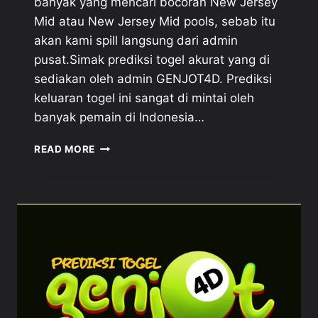
banyak yang mencari bocoran New Jersey
Mid atau New Jersey Mid pools, sebab itu
akan kami spill langsung dari admin
pusat.Simak prediksi togel akurat yang di
sediakan oleh admin GENJOT4D. Prediksi
keluaran togel ini sangat di mintai oleh
banyak pemain di Indonesia…
NOMOR
READ MORE
NEW
JERSEY
MID
HARI
INI
19
NOVEMBER
2025
YANG
AKAN
KELUAR