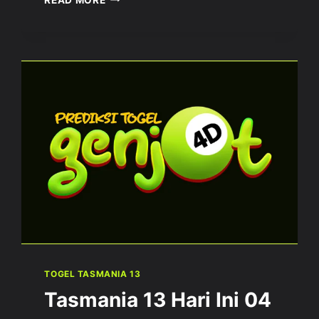
13
HARI
INI
07
DECEMBER
2025
TOGEL TASMANIA 13
Tasmania 13 Hari Ini 04