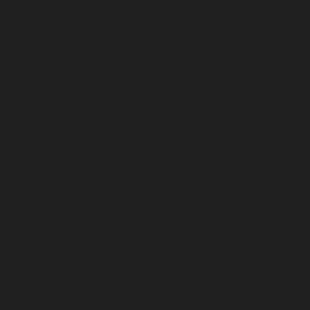
03
DECEMBER
2025