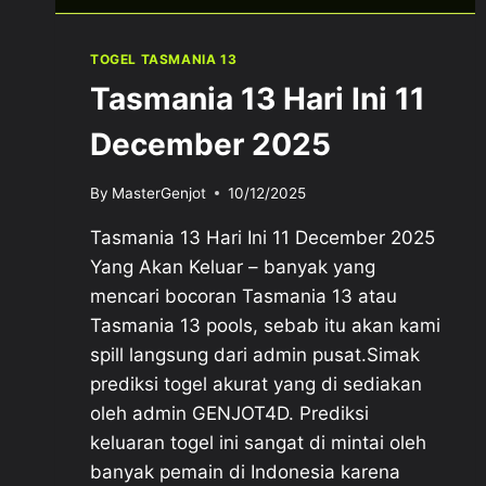
TOGEL TASMANIA 13
Tasmania 13 Hari Ini 11
December 2025
By
MasterGenjot
10/12/2025
Tasmania 13 Hari Ini 11 December 2025
Yang Akan Keluar – banyak yang
mencari bocoran Tasmania 13 atau
Tasmania 13 pools, sebab itu akan kami
spill langsung dari admin pusat.Simak
prediksi togel akurat yang di sediakan
oleh admin GENJOT4D. Prediksi
keluaran togel ini sangat di mintai oleh
banyak pemain di Indonesia karena