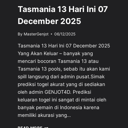
Tasmania 13 Hari Ini 07
December 2025
By
MasterGenjot
06/12/2025
Tasmania 13 Hari Ini 07 December 2025
Yang Akan Keluar – banyak yang
mencari bocoran Tasmania 13 atau
Tasmania 13 pools, sebab itu akan kami
spill langsung dari admin pusat.Simak
prediksi togel akurat yang di sediakan
oleh admin GENJOT4D. Prediksi
keluaran togel ini sangat di mintai oleh
banyak pemain di Indonesia karena
memiliki akurasi yang…
TASMANIA
READ MORE