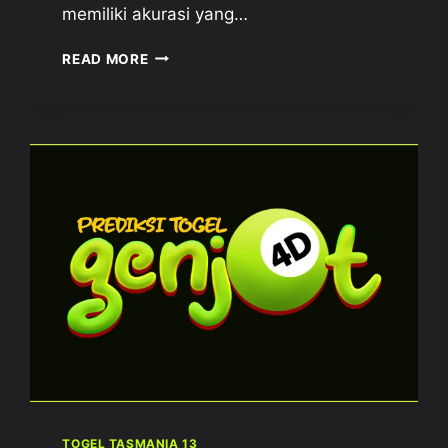
memiliki akurasi yang…
TASMANIA
READ MORE
13
HARI
INI
10
DECEMBER
2025
TOGEL TASMANIA 13