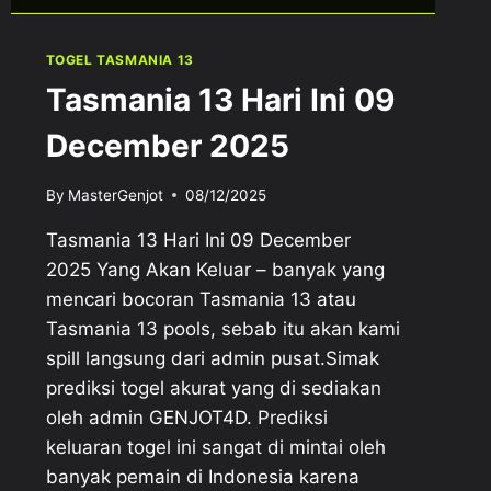
TOGEL TASMANIA 13
Tasmania 13 Hari Ini 09
December 2025
By
MasterGenjot
08/12/2025
Tasmania 13 Hari Ini 09 December
2025 Yang Akan Keluar – banyak yang
mencari bocoran Tasmania 13 atau
Tasmania 13 pools, sebab itu akan kami
spill langsung dari admin pusat.Simak
prediksi togel akurat yang di sediakan
oleh admin GENJOT4D. Prediksi
keluaran togel ini sangat di mintai oleh
banyak pemain di Indonesia karena