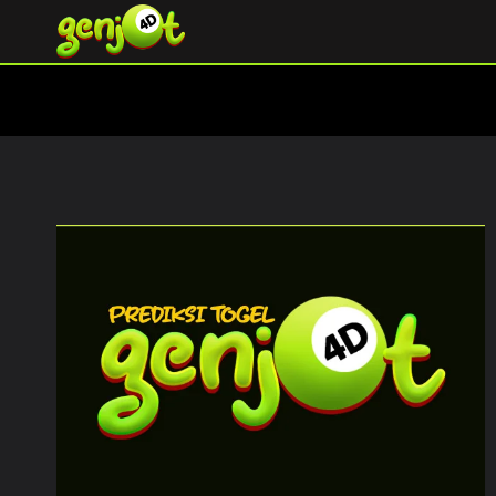
Skip
to
content