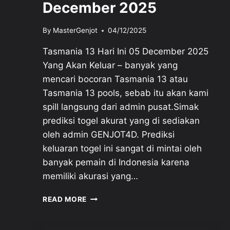
December 2025
By
MasterGenjot
04/12/2025
Tasmania 13 Hari Ini 05 December 2025
Yang Akan Keluar – banyak yang
mencari bocoran Tasmania 13 atau
Tasmania 13 pools, sebab itu akan kami
spill langsung dari admin pusat.Simak
prediksi togel akurat yang di sediakan
oleh admin GENJOT4D. Prediksi
keluaran togel ini sangat di mintai oleh
banyak pemain di Indonesia karena
memiliki akurasi yang…
TASMANIA
READ MORE
13
HARI
INI