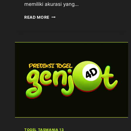
memiliki akurasi yang…
TASMANIA
READ MORE
13
HARI
INI
11
DECEMBER
2025
TOGEL TASMANIA 13