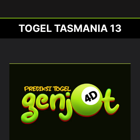
TOGEL TASMANIA 13