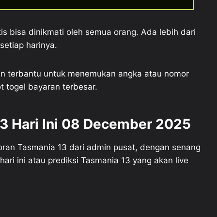
is bisa dinikmati oleh semua orang. Ada lebih dari
setiap harinya.
kan terbantu untuk menemukan angka atau nomor
 togel bayaran terbesar.
 Hari Ini
08 December 2025
oran Tasmania 13 dari admin pusat, dengan senang
ari ini atau prediksi Tasmania 13 yang akan live