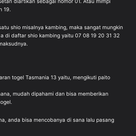
setan diartikan sebagai nomor 01. Atau mimpi
h 19.
 satu shio misalnya kambing, maka sangat mungkin
a di daftar shio kambing yaitu 07 08 19 20 31 32
 maksudnya.
ran togel Tasmania 13 yaitu, mengikuti paito
rhana, mudah dipahami dan bisa memberikan
ogel.
na, anda bisa mencobanya di sana lalu pasang