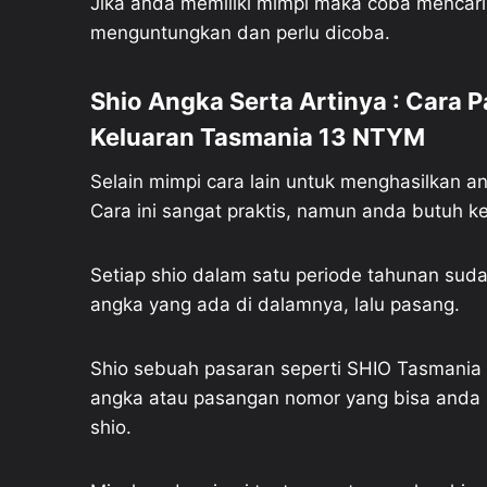
Jika anda memiliki mimpi maka coba mencar
menguntungkan dan perlu dicoba.
Shio Angka Serta Artinya : Cara 
Keluaran Tasmania 13 NTYM
Selain mimpi cara lain untuk menghasilkan a
Cara ini sangat praktis, namun anda butuh ket
Setiap shio dalam satu periode tahunan suda
angka yang ada di dalamnya, lalu pasang.
Shio sebuah pasaran seperti SHIO Tasmania
angka atau pasangan nomor yang bisa anda mi
shio.