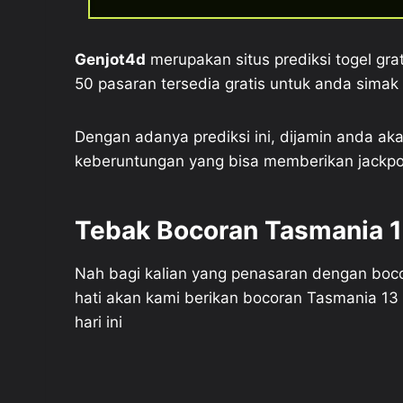
Genjot4d
merupakan situs prediksi togel grat
50 pasaran tersedia gratis untuk anda simak 
Dengan adanya prediksi ini, dijamin anda a
keberuntungan yang bisa memberikan jackpot
Tebak Bocoran Tasmania 13
Nah bagi kalian yang penasaran dengan boc
hati akan kami berikan bocoran Tasmania 13 h
hari ini