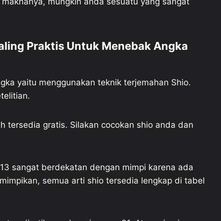
i maknanya, mungkin anda sesuatu yang sangat
Paling Praktis Untuk Menebak Angka
ngka yaitu menggunakan teknik terjemahan Shio.
elitian.
h tersedia gratis. Silakan cocokan shio anda dan
 13 sangat berdekatan dengan mimpi karena ada
mpikan, semua arti shio tersedia lengkap di tabel