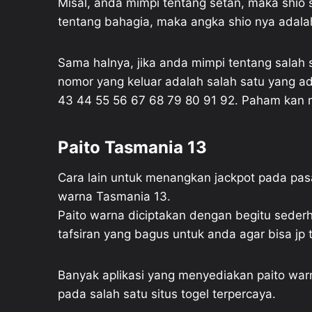
Misal, anda mimpi tentang setan, maka shio 
tentang bahagia, maka angka shio nya adala
Sama halnya, jika anda mimpi tentang salah
nomor yang keluar adalah salah satu yang ad
43 44 55 56 67 68 79 80 91 92. Paham kan
Paito Tasmania 13
Cara lain untuk menangkan jackpot pada pasa
warna Tasmania 13.
Paito warna diciptakan dengan begitu sede
tafsiran yang bagus untuk anda agar bisa jp t
Banyak aplikasi yang menyediakan paito war
pada salah satu situs togel terpercaya.