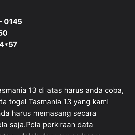
– 0145
150
54*57
smania 13 di atas harus anda coba,
ta togel Tasmania 13 yang kami
 anda harus memasang secara
la saja.Pola perkiraan data