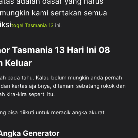
atas adalah dasar yang harus
 mungkin kami sertakan semua
iksi
togel Tasmania 13
ini.
r Tasmania 13 Hari Ini 08
 Keluar
h pada tahu. Kalau belum mungkin anda pernah
an kertas ajaibnya, ditemani sebatang rokok dan
kira-kira seperti itu.
ng bisa diikuti untuk meracik angka akurat
Angka Generator