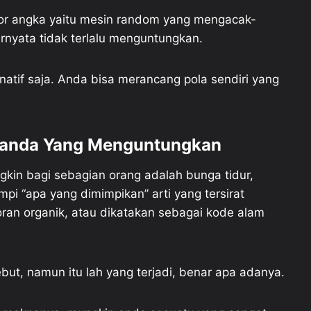
or angka yaitu mesin random yang mengacak-
rnyata tidak terlalu menguntungkan.
rnatif saja. Anda bisa merancang pola sendiri yang
Tanda Yang Menguntungkan
in bagi sebagian orang adalah bunga tidur,
pi “apa yang dimimpikan” arti yang tersirat
ran organik, atau dikatakan sebagai kode alam
ut, namun itu lah yang terjadi, benar apa adanya.