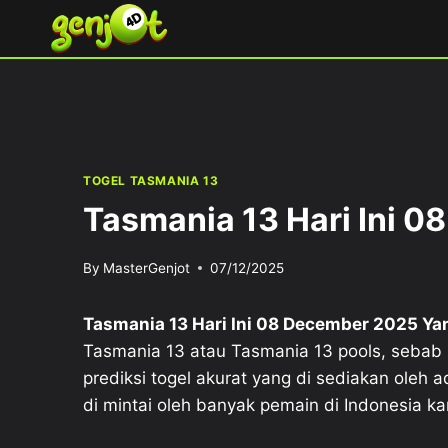
Skip
to
content
TOGEL TASMANIA 13
Tasmania 13 Hari Ini 
By
MasterGenjot
07/12/2025
Tasmania 13 Hari Ini 08 December 2025 Ya
Tasmania 13 atau Tasmania 13 pools, sebab i
prediksi togel akurat yang di sediakan oleh 
di mintai oleh banyak pemain di Indonesia ka