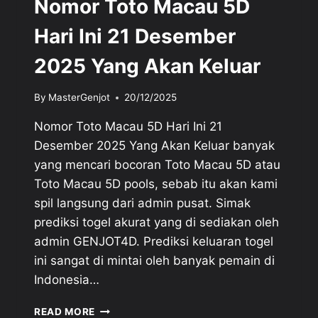
Nomor Toto Macau 5D
Hari Ini 21 Desember
2025 Yang Akan Keluar
By
MasterGenjot
20/12/2025
Nomor Toto Macau 5D Hari Ini 21
Desember 2025 Yang Akan Keluar banyak
yang mencari bocoran Toto Macau 5D atau
Toto Macau 5D pools, sebab itu akan kami
spil langsung dari admin pusat. Simak
prediksi togel akurat yang di sediakan oleh
admin GENJOT4D. Prediksi keluaran togel
ini sangat di mintai oleh banyak pemain di
Indonesia…
NOMOR
READ MORE