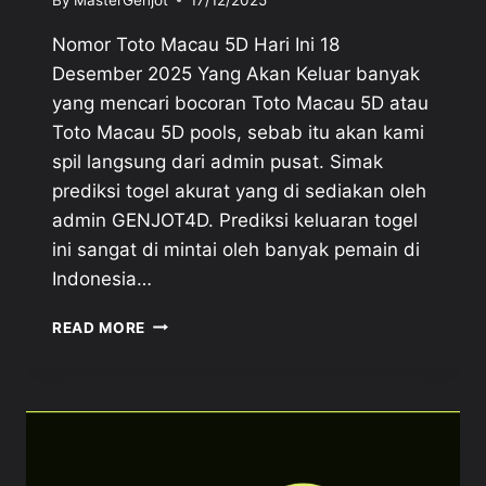
Nomor Toto Macau 5D Hari Ini 18
Desember 2025 Yang Akan Keluar banyak
yang mencari bocoran Toto Macau 5D atau
Toto Macau 5D pools, sebab itu akan kami
spil langsung dari admin pusat. Simak
prediksi togel akurat yang di sediakan oleh
admin GENJOT4D. Prediksi keluaran togel
ini sangat di mintai oleh banyak pemain di
Indonesia…
NOMOR
READ MORE
TOTO
MACAU
5D
HARI
INI
18
DESEMBER