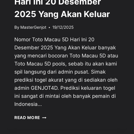
Hari Ini 20 Desember
2025 Yang Akan Keluar
By
MasterGenjot
19/12/2025
Nomor Toto Macau 5D Hari Ini 20
Desember 2025 Yang Akan Keluar banyak
yang mencari bocoran Toto Macau 5D atau
Toto Macau 5D pools, sebab itu akan kami
spil langsung dari admin pusat. Simak
prediksi togel akurat yang di sediakan oleh
admin GENJOT4D. Prediksi keluaran togel
ini sangat di mintai oleh banyak pemain di
Indonesia…
NOMOR
READ MORE
TOTO
MACAU