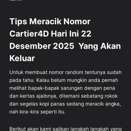
Tips Meracik
Nomor
Cartier4D Hari Ini 22
Desember 2025 Yang Akan
Keluar
Untuk membuat nomor random tentunya sudah
pada tahu. Kalau belum mungkin anda pernah
melihat bapak-bapak sarungan dengan pena
dan kertas ajaibnya, ditemani sebatang rokok
dan segelas kopi panas sedang meracik angka,
nah kira-kira seperti itu.
Berikut akan kami sajikan langkah langkah yang