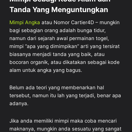
Tanda Yang Menguntungkan
Mimpi Angka
atau Nomor Cartier4D – mungkin
bagi sebagian orang adalah bunga tidur,
namun dari sejarah awal permainan togel,
mimpi “apa yang dimimpikan” arti yang tersirat
biasanya menjadi tanda yang baik, atau
bocoran organik, atau dikatakan sebagai kode
alam untuk angka yang bagus.
Belum ada teori yang membenarkan hal
tersebut, namun itu lah yang terjadi, benar apa
adanya.
Jika anda memiliki mimpi maka coba mencari
maknanya, mungkin anda sesuatu yang sangat