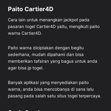
Paito Cartier4D
Cara lain untuk menangkan jackpot pada
pasaran togel Cartier4D yaitu, mengikuti paito
warna Cartier4D.
Paito warna diciptakan dengan begitu
sederhana, mudah dipahami dan bisa
memberikan tafsiran yang bagus untuk anda
agar bisa jp togel.
Banyak aplikasi yang menyediakan paito
warna, anda bisa mencobanya di sana lalu
pasang pada salah satu situs togel terpercaya.