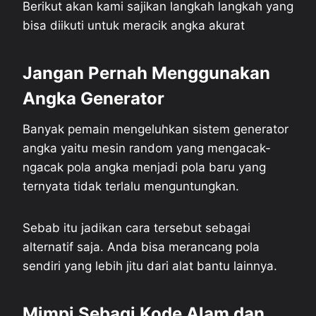
Berikut akan kami sajikan langkah langkah yang
bisa diikuti untuk meracik angka akurat
Jangan Pernah Menggunakan
Angka Generator
Banyak pemain mengeluhkan sistem generator
angka yaitu mesin random yang mengacak-
ngacak pola angka menjadi pola baru yang
ternyata tidak terlalu menguntungkan.
Sebab itu jadikan cara tersebut sebagai
alternatif saja. Anda bisa merancang pola
sendiri yang lebih jitu dari alat bantu lainnya.
Mimpi Sebagi Kode Alam dan