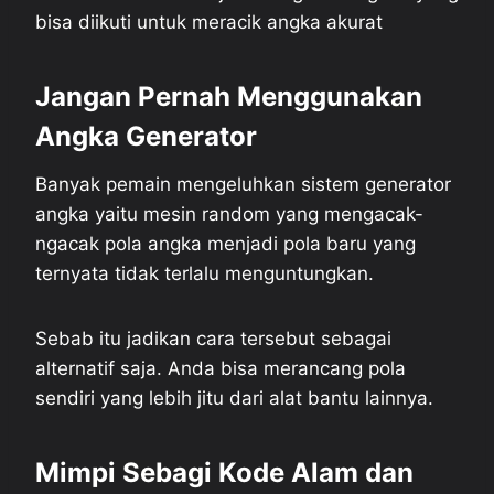
bisa diikuti untuk meracik angka akurat
Jangan Pernah Menggunakan
Angka Generator
Banyak pemain mengeluhkan sistem generator
angka yaitu mesin random yang mengacak-
ngacak pola angka menjadi pola baru yang
ternyata tidak terlalu menguntungkan.
Sebab itu jadikan cara tersebut sebagai
alternatif saja. Anda bisa merancang pola
sendiri yang lebih jitu dari alat bantu lainnya.
Mimpi Sebagi Kode Alam dan