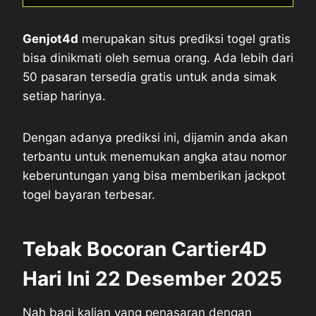
Genjot4d
merupakan situs prediksi togel gratis
bisa dinikmati oleh semua orang. Ada lebih dari
50 pasaran tersedia gratis untuk anda simak
setiap harinya.
Dengan adanya prediksi ini, dijamin anda akan
terbantu untuk menemukan angka atau nomor
keberuntungan yang bisa memberikan jackpot
togel bayaran terbesar.
Tebak Bocoran Cartier4D
Hari Ini 22 Desember 2025
Nah bagi kalian yang penasaran dengan