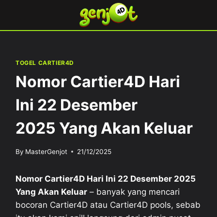
Skip
to
content
TOGEL CARTIER4D
Nomor Cartier4D Hari
Ini 22 Desember
2025 Yang Akan Keluar
By
MasterGenjot
21/12/2025
Nomor Cartier4D Hari Ini 22 Desember 2025
Yang Akan Keluar
– banyak yang mencari
bocoran Cartier4D atau Cartier4D pools, sebab