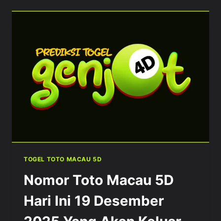
5D
HARI
INI
20
DESEMBER
2025
YANG
AKAN
KELUAR
TOGEL TOTO MACAU 5D
Nomor Toto Macau 5D
Hari Ini 19 Desember