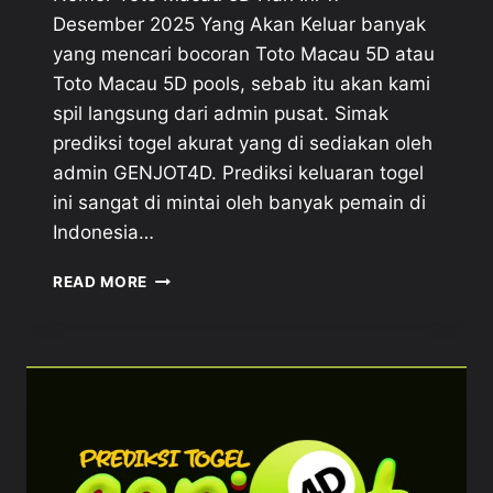
Desember 2025 Yang Akan Keluar banyak
yang mencari bocoran Toto Macau 5D atau
Toto Macau 5D pools, sebab itu akan kami
spil langsung dari admin pusat. Simak
prediksi togel akurat yang di sediakan oleh
admin GENJOT4D. Prediksi keluaran togel
ini sangat di mintai oleh banyak pemain di
Indonesia…
NOMOR
READ MORE
TOTO
MACAU
5D
HARI
INI
17
DESEMBER
2025
YANG