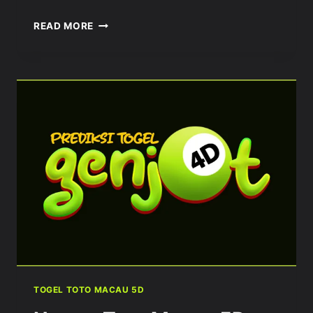
NOMOR
READ MORE
TOTO
MACAU
5D
HARI
INI
22
DESEMBER
2025
YANG
AKAN
KELUAR
TOGEL TOTO MACAU 5D