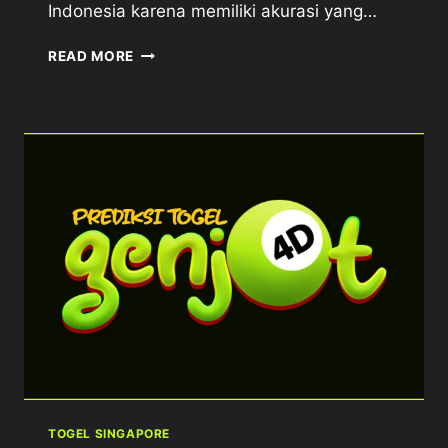
Indonesia karena memiliki akurasi yang…
BOCORAN
READ MORE
NOMOR
SINGAPORE
HARI
INI
07
SEPTEMBER
2025
YANG
AKAN
KELUAR
TOGEL SINGAPORE