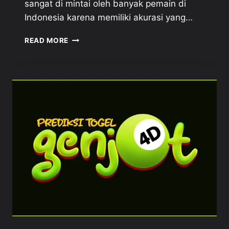
sangat di mintai oleh banyak pemain di
Indonesia karena memiliki akurasi yang…
BOCORAN
READ MORE
NOMOR
SINGAPORE
HARI
INI
13
SEPTEMBER
2025
YANG
AKAN
KELUAR