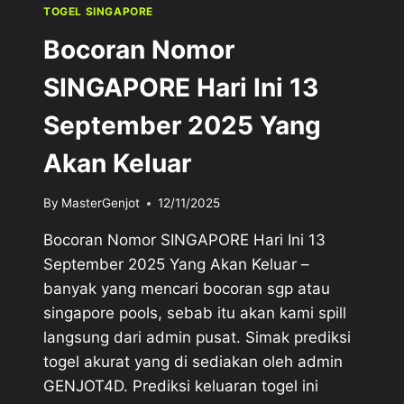
TOGEL SINGAPORE
Bocoran Nomor
SINGAPORE Hari Ini 13
September 2025 Yang
Akan Keluar
By
MasterGenjot
12/11/2025
Bocoran Nomor SINGAPORE Hari Ini 13
September 2025 Yang Akan Keluar –
banyak yang mencari bocoran sgp atau
singapore pools, sebab itu akan kami spill
langsung dari admin pusat. Simak prediksi
togel akurat yang di sediakan oleh admin
GENJOT4D. Prediksi keluaran togel ini