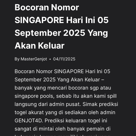
Bocoran Nomor
SINGAPORE Hari Ini 05
September 2025 Yang
Akan Keluar
By
MasterGenjot
04/11/2025
Bocoran Nomor SINGAPORE Hari Ini 05
September 2025 Yang Akan Keluar –
banyak yang mencari bocoran sgp atau
singapore pools, sebab itu akan kami spill
langsung dari admin pusat. Simak prediksi
togel akurat yang di sediakan oleh admin
GENJOT4D. Prediksi keluaran togel ini
sangat di mintai oleh banyak pemain di