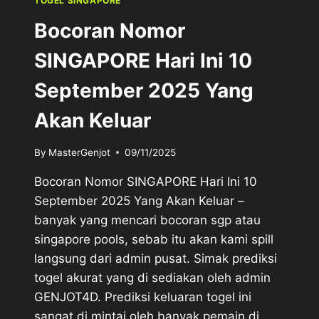
TOGEL SINGAPORE
Bocoran Nomor
SINGAPORE Hari Ini 10
September 2025 Yang
Akan Keluar
By
MasterGenjot
09/11/2025
Bocoran Nomor SINGAPORE Hari Ini 10
September 2025 Yang Akan Keluar –
banyak yang mencari bocoran sgp atau
singapore pools, sebab itu akan kami spill
langsung dari admin pusat. Simak prediksi
togel akurat yang di sediakan oleh admin
GENJOT4D. Prediksi keluaran togel ini
sangat di mintai oleh banyak pemain di