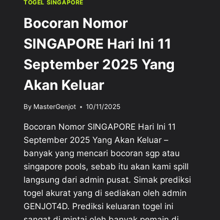
TOGEL SINGAPORE
Bocoran Nomor
SINGAPORE Hari Ini 11
September 2025 Yang
Akan Keluar
By
MasterGenjot
10/11/2025
Bocoran Nomor SINGAPORE Hari Ini 11
September 2025 Yang Akan Keluar –
banyak yang mencari bocoran sgp atau
singapore pools, sebab itu akan kami spill
langsung dari admin pusat. Simak prediksi
togel akurat yang di sediakan oleh admin
GENJOT4D. Prediksi keluaran togel ini
sangat di mintai oleh banyak pemain di