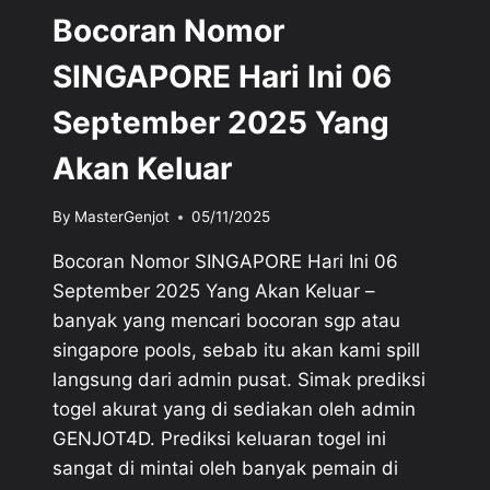
Bocoran Nomor
SINGAPORE Hari Ini 06
September 2025 Yang
Akan Keluar
By
MasterGenjot
05/11/2025
Bocoran Nomor SINGAPORE Hari Ini 06
September 2025 Yang Akan Keluar –
banyak yang mencari bocoran sgp atau
singapore pools, sebab itu akan kami spill
langsung dari admin pusat. Simak prediksi
togel akurat yang di sediakan oleh admin
GENJOT4D. Prediksi keluaran togel ini
sangat di mintai oleh banyak pemain di