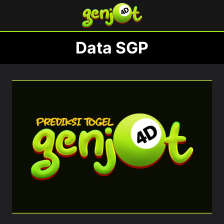
Skip
to
content
Data SGP