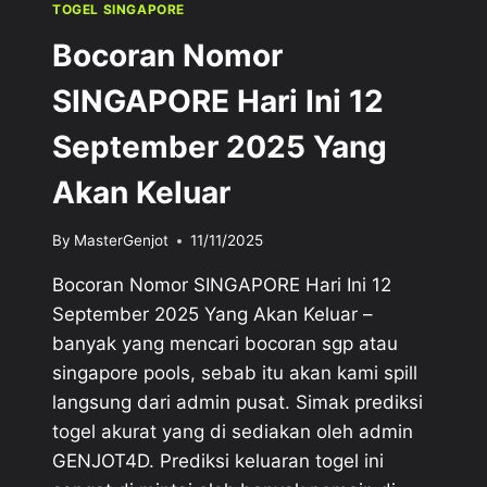
TOGEL SINGAPORE
Bocoran Nomor
SINGAPORE Hari Ini 12
September 2025 Yang
Akan Keluar
By
MasterGenjot
11/11/2025
Bocoran Nomor SINGAPORE Hari Ini 12
September 2025 Yang Akan Keluar –
banyak yang mencari bocoran sgp atau
singapore pools, sebab itu akan kami spill
langsung dari admin pusat. Simak prediksi
togel akurat yang di sediakan oleh admin
GENJOT4D. Prediksi keluaran togel ini