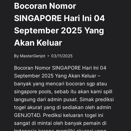
Bocoran Nomor
SINGAPORE Hari Ini 04
September 2025 Yang
Akan Keluar
By
MasterGenjot
03/11/2025
Bocoran Nomor SINGAPORE Hari Ini 04
September 2025 Yang Akan Keluar –
banyak yang mencari bocoran sgp atau
singapore pools, sebab itu akan kami spill
langsung dari admin pusat. Simak prediksi
togel akurat yang di sediakan oleh admin
GENJOT4D. Prediksi keluaran togel ini
sangat di mintai oleh banyak pemain di
Indonesia karena memiliki akurasi yang…