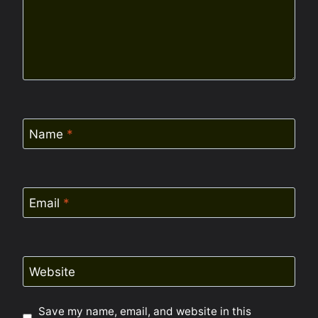
Name
*
Email
*
Website
Save my name, email, and website in this