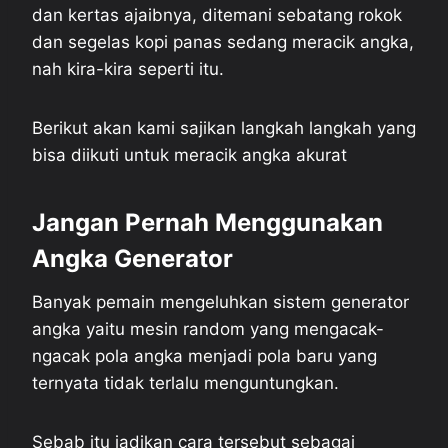
dan kertas ajaibnya, ditemani sebatang rokok
dan segelas kopi panas sedang meracik angka,
nah kira-kira seperti itu.
Berikut akan kami sajikan langkah langkah yang
bisa diikuti untuk meracik angka akurat
Jangan Pernah Menggunakan
Angka Generator
Banyak pemain mengeluhkan sistem generator
angka yaitu mesin random yang mengacak-
ngacak pola angka menjadi pola baru yang
ternyata tidak terlalu menguntungkan.
Sebab itu jadikan cara tersebut sebagai