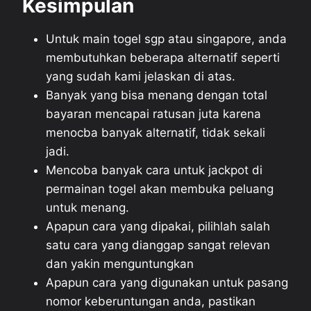
Kesimpulan
Untuk main togel sgp atau singapore, anda
membutuhkan beberapa alternatif seperti
yang sudah kami jelaskan di atas.
Banyak yang bisa menang dengan total
bayaran mencapai ratusan juta karena
menocba banyak alternatif, tidak sekali
jadi.
Mencoba banyak cara untuk jackpot di
permainan togel akan membuka peluang
untuk menang.
Apapun cara yang dipakai, pilihlah salah
satu cara yang dianggap sangat relevan
dan yakin menguntungkan
Apapun cara yang digunakan untuk pasang
nomor keberuntungan anda, pastikan