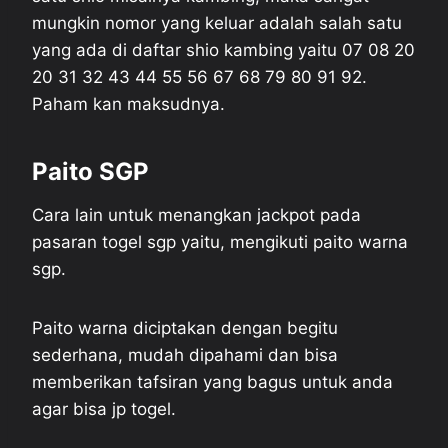
mungkin nomor yang keluar adalah salah satu
yang ada di daftar shio kambing yaitu 07 08 20
20 31 32 43 44 55 56 67 68 79 80 91 92.
Paham kan maksudnya.
Paito SGP
Cara lain untuk menangkan jackpot pada
pasaran togel sgp yaitu, mengikuti paito warna
sgp.
Paito warna diciptakan dengan begitu
sederhana, mudah dipahami dan bisa
memberikan tafsiran yang bagus untuk anda
agar bisa jp togel.