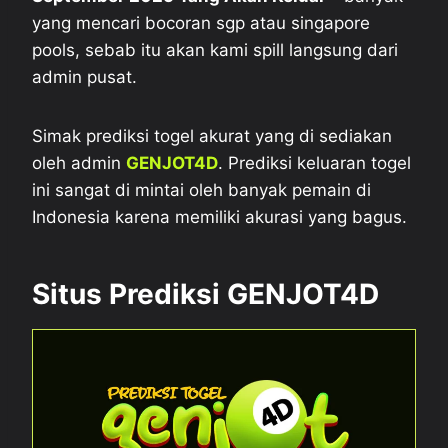
yang mencari bocoran sgp atau singapore
pools, sebab itu akan kami spill langsung dari
admin pusat.
Simak prediksi togel akurat yang di sediakan
oleh admin
GENJOT4D
. Prediksi keluaran togel
ini sangat di mintai oleh banyak pemain di
Indonesia karena memiliki akurasi yang bagus.
Situs Prediksi GENJOT4D