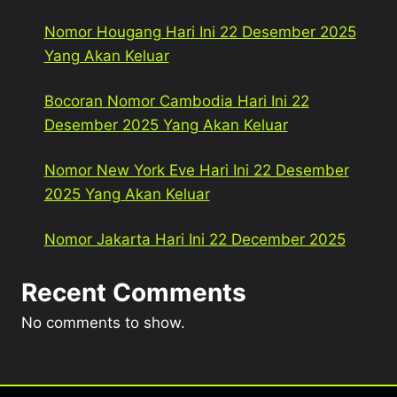
Nomor Hougang Hari Ini 22 Desember 2025
Yang Akan Keluar
Bocoran Nomor Cambodia Hari Ini 22
Desember 2025 Yang Akan Keluar
Nomor New York Eve Hari Ini 22 Desember
2025 Yang Akan Keluar
Nomor Jakarta Hari Ini 22 December 2025
Recent Comments
No comments to show.