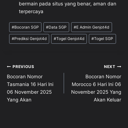
bermain pada situs yang benar, aman dan
terpercaya
Post
#
Bocoran SGP
#
Data SGP
#
E Admin Genjot4d
Tags:
#
Prediksi Genjot4d
#
Togel Genjot4d
#
Togel SGP
Post
PREVIOUS
NEXT
Bocoran Nomor
Bocoran Nomor
navigation
Tasmania 16 Hari Ini
Morocco 6 Hari Ini 06
06 November 2025
November 2025 Yang
Yang Akan
Akan Keluar