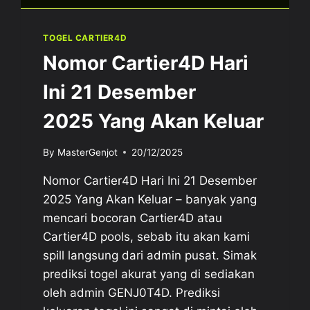
TOGEL CARTIER4D
Nomor Cartier4D Hari
Ini 21 Desember
2025 Yang Akan Keluar
By
MasterGenjot
20/12/2025
Nomor Cartier4D Hari Ini 21 Desember
2025 Yang Akan Keluar – banyak yang
mencari bocoran Cartier4D atau
Cartier4D pools, sebab itu akan kami
spill langsung dari admin pusat. Simak
prediksi togel akurat yang di sediakan
oleh admin GENJ0T4D. Prediksi