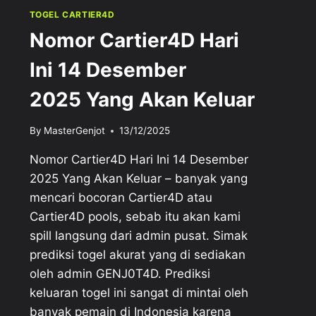
TOGEL CARTIER4D
Nomor Cartier4D Hari
Ini 14 Desember
2025 Yang Akan Keluar
By
MasterGenjot
13/12/2025
Nomor Cartier4D Hari Ini 14 Desember
2025 Yang Akan Keluar – banyak yang
mencari bocoran Cartier4D atau
Cartier4D pools, sebab itu akan kami
spill langsung dari admin pusat. Simak
prediksi togel akurat yang di sediakan
oleh admin GENJ0T4D. Prediksi
keluaran togel ini sangat di mintai oleh
banyak pemain di Indonesia karena