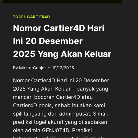
TOGEL CARTIER4D
Nomor Cartier4D Hari
Ini 20 Desember
2025 Yang Akan Keluar
By
MasterGenjot
19/12/2025
Nomor Cartier4D Hari Ini 20 Desember
2025 Yang Akan Keluar – banyak yang
mencari bocoran Cartier4D atau
Cartier4D pools, sebab itu akan kami
spill langsung dari admin pusat. Simak
prediksi togel akurat yang di sediakan
oleh admin GENJ0T4D. Prediksi