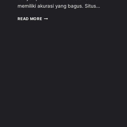
memiliki akurasi yang bagus. Situs…
NOMOR
READ MORE
CARTIER4D
HARI
INI
15
DESEMBER
2025 YANG
AKAN
KELUAR