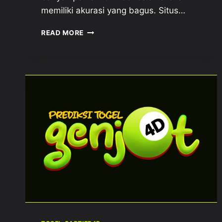
memiliki akurasi yang bagus. Situs…
NOMOR
READ MORE
CARTIER4D
HARI
INI
16
DESEMBER
2025 YANG
AKAN
KELUAR