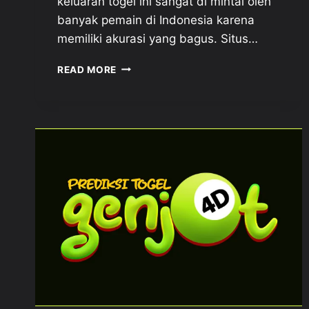
keluaran togel ini sangat di mintai oleh
banyak pemain di Indonesia karena
memiliki akurasi yang bagus. Situs…
NOMOR
READ MORE
CARTIER4D
HARI
INI
22
DESEMBER
2025 YANG
AKAN
KELUAR