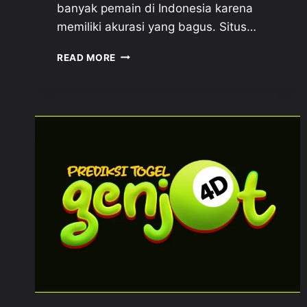
banyak pemain di Indonesia karena
memiliki akurasi yang bagus. Situs…
NOMOR
READ MORE
CARTIER4D
HARI
INI
19
DESEMBER
2025 YANG
AKAN
KELUAR