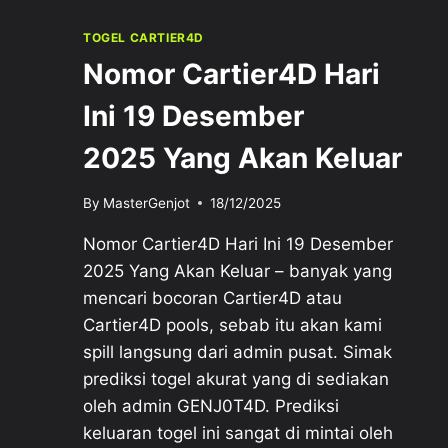
TOGEL CARTIER4D
Nomor Cartier4D Hari
Ini 19 Desember
2025 Yang Akan Keluar
By
MasterGenjot
18/12/2025
Nomor Cartier4D Hari Ini 19 Desember
2025 Yang Akan Keluar – banyak yang
mencari bocoran Cartier4D atau
Cartier4D pools, sebab itu akan kami
spill langsung dari admin pusat. Simak
prediksi togel akurat yang di sediakan
oleh admin GENJ0T4D. Prediksi
keluaran togel ini sangat di mintai oleh