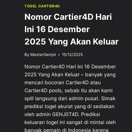
TOGEL CARTIER4D
Nomor Cartier4D Hari
Ini 16 Desember
2025 Yang Akan Keluar
By
MasterGenjot
15/12/2025
Nomor Cartier4D Hari Ini 16 Desember
2025 Yang Akan Keluar – banyak yang
mencari bocoran Cartier4D atau
Cartier4D pools, sebab itu akan kami
spill langsung dari admin pusat. Simak
prediksi togel akurat yang di sediakan
oleh admin GENJ0T4D. Prediksi
keluaran togel ini sangat di mintai oleh
banyak pemain di Indonesia karena