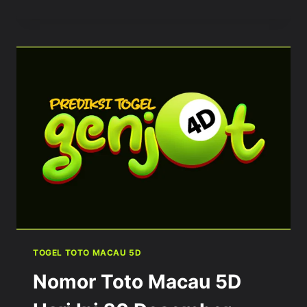
TOTO
MACAU
5D
HARI
INI
21
DESEMBER
2025
YANG
AKAN
KELUAR
TOGEL TOTO MACAU 5D
Nomor Toto Macau 5D