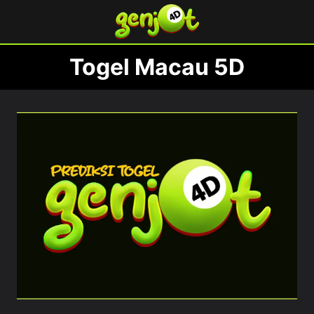
Skip
to
content
Togel Macau 5D