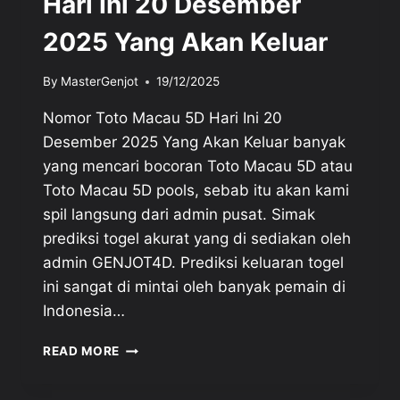
Hari Ini 20 Desember
2025 Yang Akan Keluar
By
MasterGenjot
19/12/2025
Nomor Toto Macau 5D Hari Ini 20
Desember 2025 Yang Akan Keluar banyak
yang mencari bocoran Toto Macau 5D atau
Toto Macau 5D pools, sebab itu akan kami
spil langsung dari admin pusat. Simak
prediksi togel akurat yang di sediakan oleh
admin GENJOT4D. Prediksi keluaran togel
ini sangat di mintai oleh banyak pemain di
Indonesia…
NOMOR
READ MORE
TOTO
MACAU