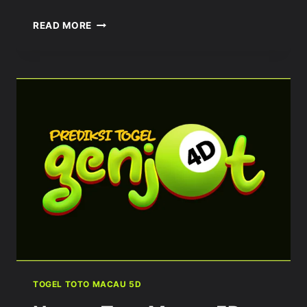
NOMOR
READ MORE
TOTO
MACAU
5D
HARI
INI
22
DESEMBER
2025
YANG
AKAN
KELUAR
TOGEL TOTO MACAU 5D