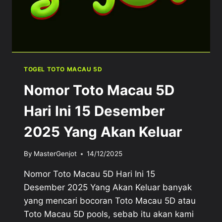
TOGEL TOTO MACAU 5D
Nomor Toto Macau 5D
Hari Ini 15 Desember
2025 Yang Akan Keluar
By
MasterGenjot
14/12/2025
Nomor Toto Macau 5D Hari Ini 15
Desember 2025 Yang Akan Keluar banyak
yang mencari bocoran Toto Macau 5D atau
Toto Macau 5D pools, sebab itu akan kami