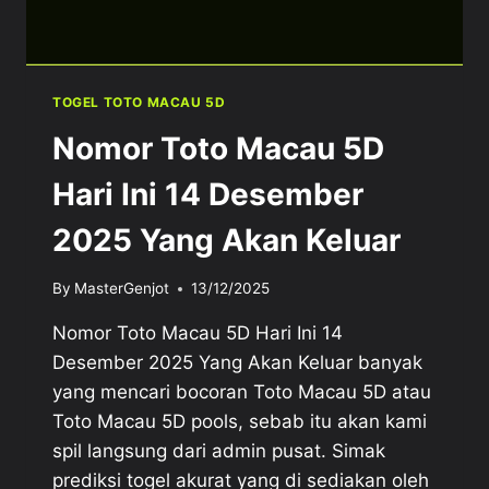
TOGEL TOTO MACAU 5D
Nomor Toto Macau 5D
Hari Ini 14 Desember
2025 Yang Akan Keluar
By
MasterGenjot
13/12/2025
Nomor Toto Macau 5D Hari Ini 14
Desember 2025 Yang Akan Keluar banyak
yang mencari bocoran Toto Macau 5D atau
Toto Macau 5D pools, sebab itu akan kami
spil langsung dari admin pusat. Simak
prediksi togel akurat yang di sediakan oleh