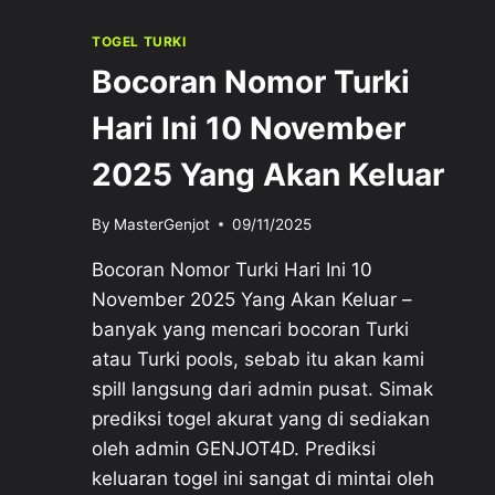
TOGEL TURKI
Bocoran Nomor Turki
Hari Ini 10 November
2025 Yang Akan Keluar
By
MasterGenjot
09/11/2025
Bocoran Nomor Turki Hari Ini 10
November 2025 Yang Akan Keluar –
banyak yang mencari bocoran Turki
atau Turki pools, sebab itu akan kami
spill langsung dari admin pusat. Simak
prediksi togel akurat yang di sediakan
oleh admin GENJOT4D. Prediksi
keluaran togel ini sangat di mintai oleh