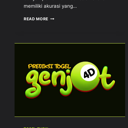
memiliki akurasi yang…
BOCORAN
READ MORE
NOMOR
TURKI
HARI
INI
07
NOVEMBER
2025
YANG
AKAN
KELUAR