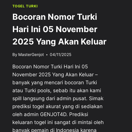
TOGEL TURKI
Bocoran Nomor Turki
Hari Ini 05 November
2025 Yang Akan Keluar
By
MasterGenjot
04/11/2025
Bocoran Nomor Turki Hari Ini 05
November 2025 Yang Akan Keluar –
banyak yang mencari bocoran Turki
atau Turki pools, sebab itu akan kami
spill langsung dari admin pusat. Simak
prediksi togel akurat yang di sediakan
oleh admin GENJOT4D. Prediksi
keluaran togel ini sangat di mintai oleh
banyak pemain di Indonesia karena