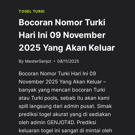
TOGEL TURKI
Bocoran Nomor Turki
Hari Ini 09 November
2025 Yang Akan Keluar
By
MasterGenjot
08/11/2025
Bocoran Nomor Turki Hari Ini 09
November 2025 Yang Akan Keluar –
banyak yang mencari bocoran Turki
atau Turki pools, sebab itu akan kami
spill langsung dari admin pusat. Simak
prediksi togel akurat yang di sediakan
oleh admin GENJOT4D. Prediksi
keluaran togel ini sangat di mintai oleh