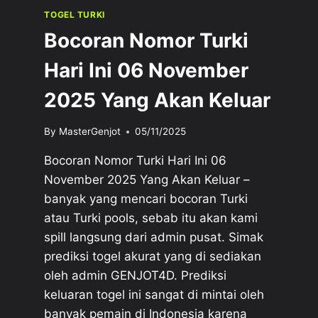
TOGEL TURKI
Bocoran Nomor Turki
Hari Ini 06 November
2025 Yang Akan Keluar
By
MasterGenjot
05/11/2025
Bocoran Nomor Turki Hari Ini 06
November 2025 Yang Akan Keluar –
banyak yang mencari bocoran Turki
atau Turki pools, sebab itu akan kami
spill langsung dari admin pusat. Simak
prediksi togel akurat yang di sediakan
oleh admin GENJOT4D. Prediksi
keluaran togel ini sangat di mintai oleh
banyak pemain di Indonesia karena