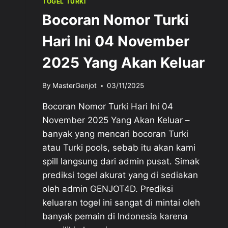
TOGEL TURKI
Bocoran Nomor Turki
Hari Ini 04 November
2025 Yang Akan Keluar
By
MasterGenjot
03/11/2025
Bocoran Nomor Turki Hari Ini 04
November 2025 Yang Akan Keluar –
banyak yang mencari bocoran Turki
atau Turki pools, sebab itu akan kami
spill langsung dari admin pusat. Simak
prediksi togel akurat yang di sediakan
oleh admin GENJOT4D. Prediksi
keluaran togel ini sangat di mintai oleh
banyak pemain di Indonesia karena