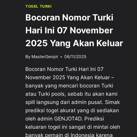
TOGEL TURKI
Bocoran Nomor Turki
Hari Ini 07 November
2025 Yang Akan Keluar
By
MasterGenjot
06/11/2025
Bocoran Nomor Turki Hari Ini 07
November 2025 Yang Akan Keluar –
banyak yang mencari bocoran Turki
atau Turki pools, sebab itu akan kami
spill langsung dari admin pusat. Simak
prediksi togel akurat yang di sediakan
oleh admin GENJOT4D. Prediksi
keluaran togel ini sangat di mintai oleh
banyak pemain di Indonesia karena