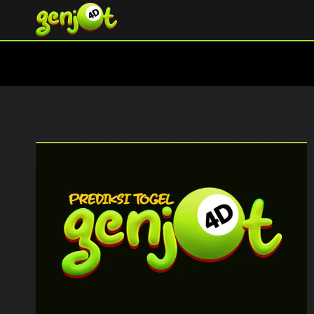
Skip
to
content