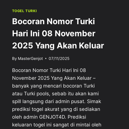
TOGEL TURKI
Bocoran Nomor Turki
Hari Ini 08 November
2025 Yang Akan Keluar
By
MasterGenjot
07/11/2025
Bocoran Nomor Turki Hari Ini 08
November 2025 Yang Akan Keluar –
banyak yang mencari bocoran Turki
atau Turki pools, sebab itu akan kami
spill langsung dari admin pusat. Simak
prediksi togel akurat yang di sediakan
oleh admin GENJOT4D. Prediksi
keluaran togel ini sangat di mintai oleh