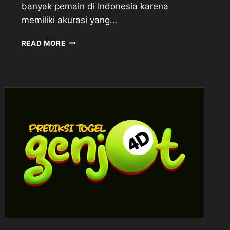
banyak pemain di Indonesia karena
memiliki akurasi yang…
BOCORAN
READ MORE
NOMOR
TURKI
HARI
INI
08
NOVEMBER
2025
YANG
AKAN
KELUAR